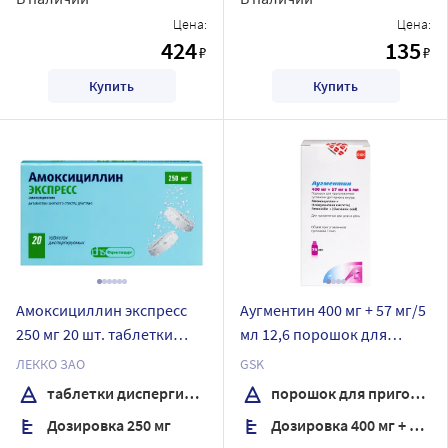
Цена:
Цена:
424
135
₽
₽
Купить
Купить
Амоксициллин экспресс
Аугментин 400 мг + 57 мг/5
250 мг 20 шт. таблетки
мл 12,6 порошок для
диспергируемые
приготовления суспензии
ЛЕККО ЗАО
GSK
для приема внутрь
таблетки диспергируемые
порошок для приготовления суспензии для приема внутрь
Дозировка 250 мг
Дозировка 400 мг + 57 мг/5 мл