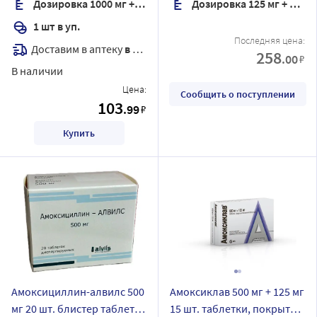
Дозировка 1000 мг + 200 мг
Дозировка 125 мг + 31,25 мг/5 мл
комплектность пипетка
дозировочная
1 шт в уп.
градуированная
Последняя цена:
Доставим в аптеку
в течение 7 дней
258
.00
₽
В наличии
Цена:
Сообщить о поступлении
103
.99
₽
Купить
Амоксициллин-алвилс 500
Амоксиклав 500 мг + 125 мг
мг 20 шт. блистер таблетки
15 шт. таблетки, покрытые