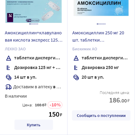
Амоксициллин+клавулано
Амоксициллин 250 мг 20
вая кислота экспресс 125
шт. таблетки
мг + 31,25 мг 14 шт.
диспергируемые
ЛЕККО ЗАО
Биохимик АО
таблетки диспергируемые
таблетки диспергируемые
таблетки диспергируемые
Дозировка 125 мг + 31,25 мг
Дозировка 250 мг
14 шт в уп.
20 шт в уп.
Доставим в аптеку
в течение 7 дней
Последняя цена:
В наличии
186
.00
₽
10
Цена:
166.67
150
₽
Сообщить о поступлении
Купить