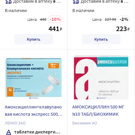
Доставим в аптеку
в течение 7 дней
Доставим в аптеку
в течение 7 дней
В наличии
В наличии
10
2
Цена:
490
Цена:
227.55
441
223
₽
₽
Купить
Купить
Амоксициллин+клавулано
АМОКСИЦИЛЛИН 500 МГ
вая кислота экспресс 500
N10 ТАБЛ/БИОХИМИК
мг + 125 мг 14 шт. таблетки
ЛЕККО ЗАО
Биохимик АО
диспергируемые
таблетки диспергируемые