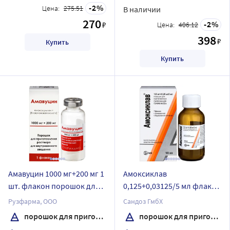
2
Цена:
275.51
В наличии
270
2
₽
Цена:
406.12
398
₽
Купить
Купить
Амавуцин 1000 мг+200 мг 1
Амоксиклав
шт. флакон порошок для
0,125+0,03125/5 мл флакон
приготовления раствора
порошок для
Рузфарма, ООО
Сандоз ГмбХ
внутривенного введения
приготовления суспензии
порошок для приготовления раствора внутривенного введения
порошок для приготовления суспензии для приема внутрь
для приема внутрь 7,88 гр