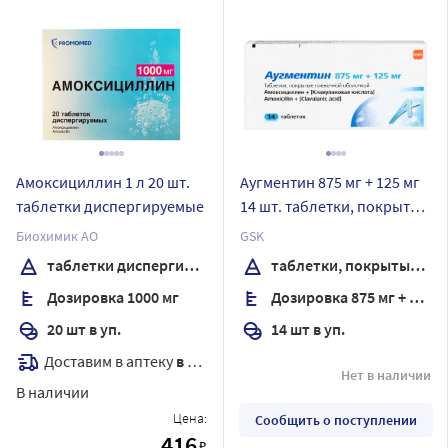
Амоксициллин 1 л 20 шт.
Аугментин 875 мг + 125 мг
таблетки диспергируемые
14 шт. таблетки, покрытые
пленочной оболочкой
Биохимик АО
GSK
таблетки диспергируемые
таблетки, покрытые пленочной оболочкой
Дозировка 1000 мг
Дозировка 875 мг + 125 мг
20 шт в уп.
14 шт в уп.
Доставим в аптеку
в течение 7 дней
Нет в наличии
В наличии
Цена:
Сообщить о поступлении
416
₽