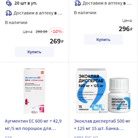
Доставим в аптеку
в течение 7 дней
20 шт в уп.
В наличии
Доставим в аптеку
в течение 7 дней
Цена:
В наличии
296
₽
10
Цена:
298.89
269
Купить
₽
Купить
Аугментин ЕС 600 мг + 42,9
Экоклав диспертаб 500 мг
мг/5 мл порошок для
+ 125 мг 15 шт. банка
приготовления суспензии
таблетки диспергируемые
GSK
АВВА РУС АО