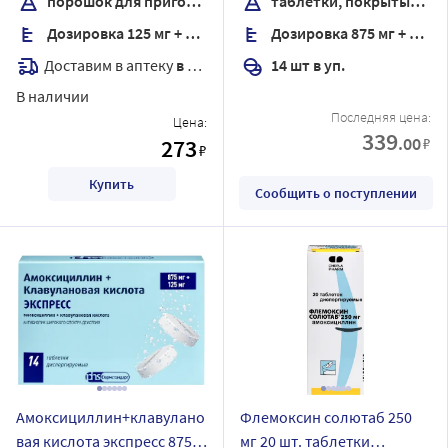
порошок для приготовления суспензии для приема внутрь
таблетки, покрытые пленочной оболочкой
Дозировка 125 мг + 31,25 мг/5 мл
Дозировка 875 мг + 125 мг
Доставим в аптеку
в течение 7 дней
14 шт в уп.
В наличии
Последняя цена:
Цена:
339
.00
273
₽
₽
Купить
Сообщить о поступлении
Амоксициллин+клавулано
Флемоксин солютаб 250
вая кислота экспресс 875
мг 20 шт. таблетки