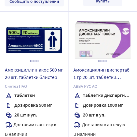
Купить
Сообщить о поступлении
Амоксициллин-акос 500 мг
Амоксициллин диспертаб
20 шт. таблетки блистер
1 гр 20 шт. таблетки
диспергируемые
Синтез ПАО
АВВА РУС АО
таблетки
таблетки диспергируемые
Дозировка 500 мг
Дозировка 1000 мг
20 шт в уп.
20 шт в уп.
Доставим в аптеку
в течение 7 дней
Доставим в аптеку
в течение 7 дней
В наличии
В наличии