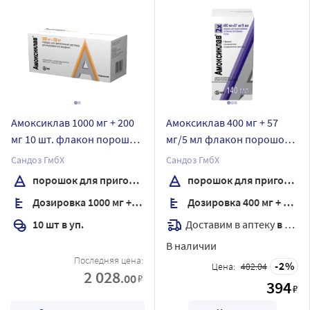
Амоксиклав 1000 мг + 200
Амоксиклав 400 мг + 57
мг 10 шт. флакон порошок
мг/5 мл флакон порошок
для приготовления
для приготовления
Сандоз ГмбХ
Сандоз ГмбХ
раствора для
суспензии для приема
порошок для приготовления раствора
порошок для приготовления суспензии для приема внутрь
внутривенного введения
внутрь для приема внутрь
Дозировка 1000 мг + 200 мг
Дозировка 400 мг + 57 мг/5 мл
22 гр
Доставим в аптеку
в течение 7 дней
10 шт в уп.
В наличии
Последняя цена:
2
Цена:
402.04
2 028
.00
₽
394
₽