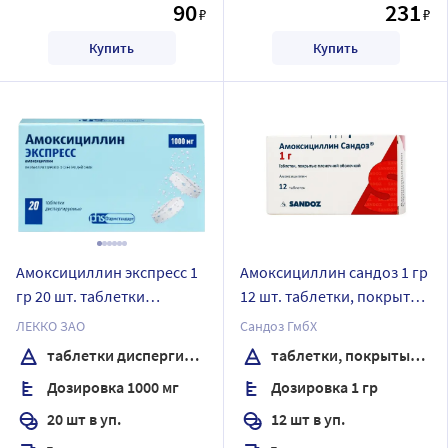
90
231
₽
₽
Купить
Купить
Амоксициллин экспресс 1
Амоксициллин сандоз 1 гр
гр 20 шт. таблетки
12 шт. таблетки, покрытые
диспергируемые
пленочной оболочкой
ЛЕККО ЗАО
Сандоз ГмбХ
таблетки диспергируемые
таблетки, покрытые пленочной оболочкой
Дозировка 1000 мг
Дозировка 1 гр
20 шт в уп.
12 шт в уп.