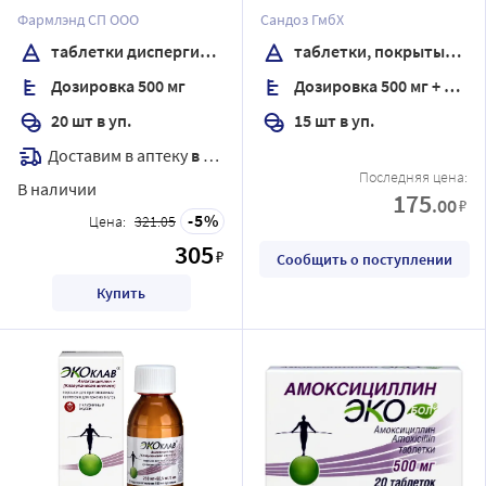
диспергируемые
пленочной оболочкой
Фармлэнд СП ООО
Сандоз ГмбХ
таблетки диспергируемые
таблетки, покрытые пленочной оболочкой
Дозировка 500 мг
Дозировка 500 мг + 125 мг
20 шт в уп.
15 шт в уп.
Доставим в аптеку
в течение 7 дней
Последняя цена:
В наличии
175
.00
₽
5
Цена:
321.05
305
₽
Сообщить о поступлении
Купить