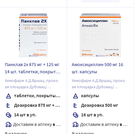
Панклав 2х 875 мг + 125 мг
Амоксициллин 500 мг 16
14 шт. таблетки, покрытые
шт. капсулы
пленочной оболочкой
Хемофарм А.Д.Вршац, произ-
Хемофарм А.Д.Вршац, произ-
ая площадка Дубовац/
ая площадка Дубовац/
Хемофарм А.Д.
Хемофарм А.Д.
таблетки, покрытые пленочной оболочкой
капсулы
Дозировка 875 мг + 125 мг
Дозировка 500 мг
14 шт в уп.
16 шт в уп.
Доставим в аптеку
в течение 7 дней
Доставим в аптеку
в течение 7 дней
В наличии
В наличии