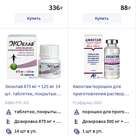
336
88
₽
₽
Купить
Купить
Экоклав 875 мг + 125 мг 14
Амоктам порошок для
шт. таблетки, покрытые
приготовления раствора
пленочной оболочкой
для внутривенного и
АВВА РУС АО
Рузфарма, ООО
внутримышечного
таблетки, покрытые пленочной оболочкой
порошок для приготовления раствора для внутривенного и внутримышечного введения
введения 500 мг + 250 мг
Дозировка 875 мг + 125 мг
Дозировка 500 мг + 250 мг
флакон 1 шт.
14 шт в уп.
1 шт в уп.