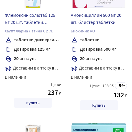
Флемоксин солютаб 125
Амоксициллин 500 мг 20
мг 20 шт. таблетки
шт. блистер таблетки
диспергируемые
Хаупт Фарма Латина С.р.Л.
Биохимик АО
таблетки диспергируемые
таблетки
Дозировка 125 мг
Дозировка 500 мг
20 шт в уп.
20 шт в уп.
Доставим в аптеку
в течение 7 дней
Доставим в аптеку
в течение 7 дней
В наличии
В наличии
Цена:
5
Цена:
138.95
237
₽
132
₽
Купить
Купить