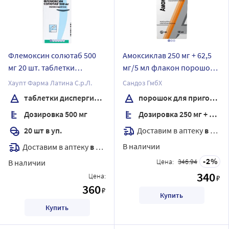
Флемоксин солютаб 500
Амоксиклав 250 мг + 62,5
мг 20 шт. таблетки
мг/5 мл флакон порошок
диспергируемые
для приготовления
Хаупт Фарма Латина С.р.Л.
Сандоз ГмбХ
суспензии для приема
таблетки диспергируемые
порошок для приготовления суспензии для приема внутрь
внутрь 15,8 гр
Дозировка 500 мг
Дозировка 250 мг + 62,5 мг/5 мл
комплектность шприц-
дозатор
Доставим в аптеку
в течение 7 дней
20 шт в уп.
В наличии
Доставим в аптеку
в течение 7 дней
2
Цена:
346.94
В наличии
340
Цена:
₽
360
₽
Купить
Купить