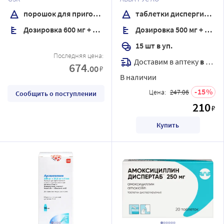
для приема внутрь 100 мл
порошок для приготовления суспензии для приема внутрь
таблетки диспергируемые
Дозировка 600 мг + 42,9 мг/5 мл
Дозировка 500 мг + 125 мг
15 шт в уп.
Последняя цена:
Доставим в аптеку
в течение 7 дней
674
.00
₽
В наличии
15
Цена:
247.06
Сообщить о поступлении
210
₽
Купить