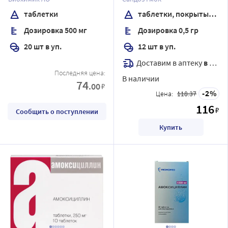
оболочкой
таблетки
таблетки, покрытые пленочной оболочкой
Дозировка 500 мг
Дозировка 0,5 гр
20 шт в уп.
12 шт в уп.
Доставим в аптеку
в течение 7 дней
Последняя цена:
В наличии
74
.00
₽
2
Цена:
118.37
116
₽
Сообщить о поступлении
Купить