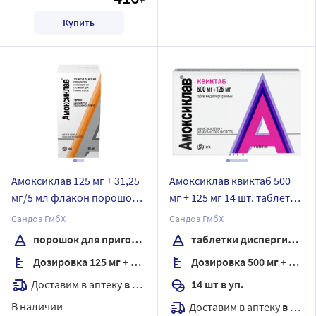
Купить
Амоксиклав 125 мг + 31,25
Амоксиклав квиктаб 500
мг/5 мл флакон порошок
мг + 125 мг 14 шт. таблетки
для приготовления
диспергируемые
Сандоз ГмбХ
Сандоз ГмбХ
суспензии для приема
порошок для приготовления суспензии для приема внутрь
таблетки диспергируемые
внутрь 7,88 гр
Дозировка 125 мг + 31,25 мг/5 мл
Дозировка 500 мг + 125 мг
комплектность шприц-
дозатор
Доставим в аптеку
в течение 7 дней
14 шт в уп.
В наличии
Доставим в аптеку
в течение 7 дней