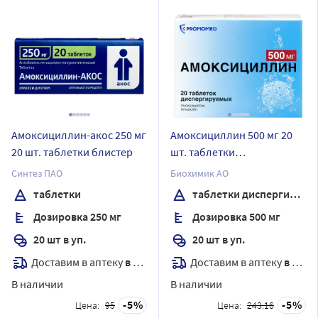
Амоксициллин-акос 250 мг
Амоксициллин 500 мг 20
20 шт. таблетки блистер
шт. таблетки
диспергируемые
Синтез ПАО
Биохимик АО
таблетки
таблетки диспергируемые
Дозировка 250 мг
Дозировка 500 мг
20 шт в уп.
20 шт в уп.
Доставим в аптеку
в течение 7 дней
Доставим в аптеку
в течение 7 дней
В наличии
В наличии
5
5
Цена:
95
Цена:
243.16