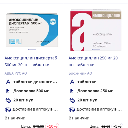
Амоксициллин диспертаб
Амоксициллин 250 мг 20
500 мг 20 шт. таблетки
шт. таблетки
диспергируемые
АВВА РУС АО
Биохимик АО
таблетки диспергируемые
таблетки
Дозировка 500 мг
Дозировка 250 мг
20 шт в уп.
20 шт в уп.
Доставим в аптеку
в течение 7 дней
Доставим в аптеку
в течение 7 дней
В наличии
В наличии
10
5
Цена:
373.33
Цена:
92.63