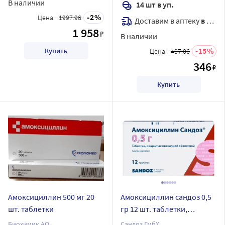
В наличии
14 шт в уп.
2
Цена:
1997.96
Доставим в аптеку
в течение 7 дней
1 958
₽
В наличии
15
Купить
Цена:
407.06
346
₽
Купить
Амоксициллин 500 мг 20
Амоксициллин сандоз 0,5
шт. таблетки
гр 12 шт. таблетки,
покрытые пленочной
Биохимик АО
Сандоз ГмбХ