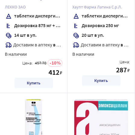
мг + 125 мг 14 шт. таблетки
диспергируемые
ЛЕККО ЗАО
Хаупт Фарма Латина С.р.Л.
диспергируемые
таблетки диспергируемые
таблетки диспергируемые
Дозировка 875 мг + 125 мг
Дозировка 250 мг
14 шт в уп.
20 шт в уп.
Доставим в аптеку
в течение 7 дней
Доставим в аптеку
в течение 7 дней
В наличии
В наличии
Цена:
10
Цена:
457.78
287
₽
412
₽
Купить
Купить