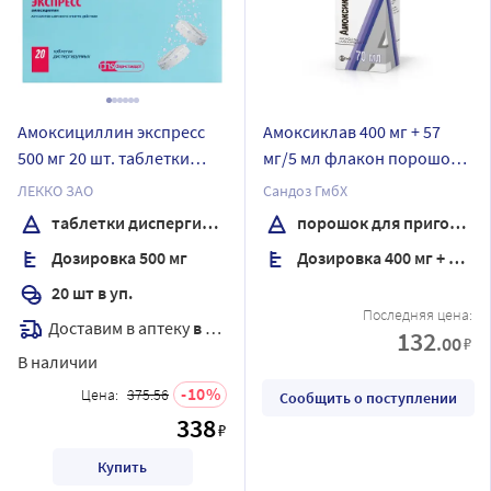
Амоксициллин экспресс
Амоксиклав 400 мг + 57
500 мг 20 шт. таблетки
мг/5 мл флакон порошок
диспергируемые
для приготовления
ЛЕККО ЗАО
Сандоз ГмбХ
суспензии для приема
таблетки диспергируемые
порошок для приготовления суспензии для приема внутрь
внутрь 11 гр
Дозировка 500 мг
Дозировка 400 мг + 57 мг/5 мл
комплектность пипетка
дозировочная
20 шт в уп.
градуированная
Последняя цена:
Доставим в аптеку
в течение 7 дней
132
.00
₽
В наличии
10
Цена:
375.56
Сообщить о поступлении
338
₽
Купить