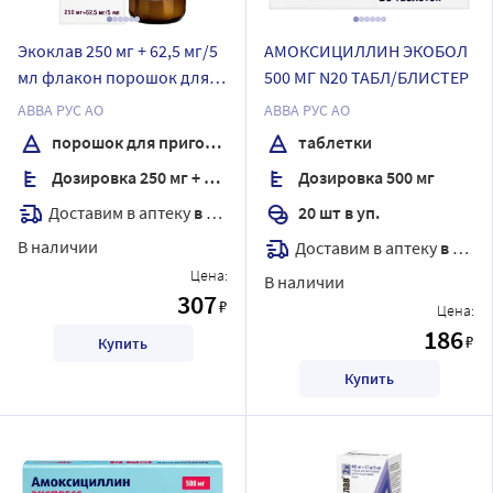
Экоклав 250 мг + 62,5 мг/5
АМОКСИЦИЛЛИН ЭКОБОЛ
мл флакон порошок для
500 МГ N20 ТАБЛ/БЛИСТЕР
приготовления суспензии
АВВА РУС АО
АВВА РУС АО
для приема внутрь 25 гр
порошок для приготовления суспензии для приема внутрь
таблетки
Дозировка 250 мг + 62,5 мг/5 мл
Дозировка 500 мг
Доставим в аптеку
в течение 7 дней
20 шт в уп.
В наличии
Доставим в аптеку
в течение 7 дней
Цена:
В наличии
307
₽
Цена:
186
₽
Купить
Купить