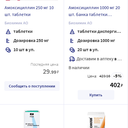
Амоксициллин 250 мг 10
Амоксициллин 1000 мг 20
шт. таблетки
шт. банка таблетки
диспергируемые
Биохимик АО
Биохимик АО
таблетки
таблетки диспергируемые
Дозировка 250 мг
Дозировка 1000 мг
10 шт в уп.
20 шт в уп.
Доставим в аптеку
в течение 7 дней
Последняя цена:
В наличии
29
.99
₽
5
Цена:
423.16
402
₽
Сообщить о поступлении
Купить