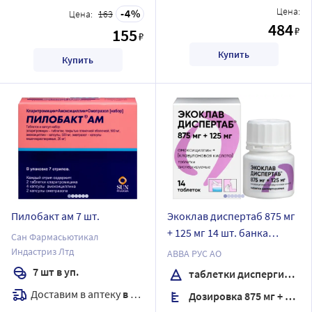
Цена:
4
Цена:
163
484
₽
155
₽
Купить
Купить
Пилобакт ам 7 шт.
Экоклав диспертаб 875 мг
+ 125 мг 14 шт. банка
Сан Фармасьютикал
таблетки диспергируемые
Индастриз Лтд
АВВА РУС АО
7 шт в уп.
таблетки диспергируемые
Доставим в аптеку
в течение 7 дней
Дозировка 875 мг + 125 мг