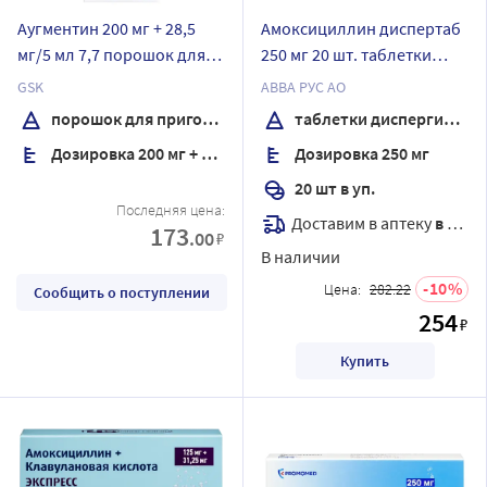
Аугментин 200 мг + 28,5
Амоксициллин диспертаб
мг/5 мл 7,7 порошок для
250 мг 20 шт. таблетки
приготовления суспензии
диспергируемые
GSK
АВВА РУС АО
для приема внутрь
порошок для приготовления суспензии для приема внутрь
таблетки диспергируемые
Дозировка 200 мг + 28,5 мг/5мл
Дозировка 250 мг
20 шт в уп.
Последняя цена:
Доставим в аптеку
в течение 7 дней
173
.00
₽
В наличии
10
Цена:
282.22
Сообщить о поступлении
254
₽
Купить