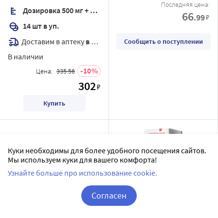
Последняя цена:
Дозировка 500 мг + 125 мг
66
.99
₽
14 шт в уп.
Доставим в аптеку
в течение 7 дней
Сообщить о поступлении
В наличии
10
Цена:
335.56
302
₽
Купить
Куки необходимы для более удобного посещения сайтов.
Мы используем куки для вашего комфорта!
Узнайте больше про использование cookie.
Согласен
Корзина
Вход / Регистрация
Амоксициллин экспресс
Алтеграклав 1000 мг + 200