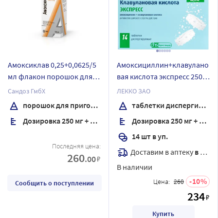
Амоксиклав 0,25+0,0625/5
Амоксициллин+клавулано
мл флакон порошок для
вая кислота экспресс 250
приготовления суспензии
мг + 62,5 мг 14 шт.
Сандоз ГмбХ
ЛЕККО ЗАО
для приема внутрь 15,8 гр
таблетки диспергируемые
порошок для приготовления суспензии для приема внутрь
таблетки диспергируемые
комплектность пипетка
Дозировка 250 мг + 62,5 мг/5 мл
Дозировка 250 мг + 62,5 мг
дозировочная
градуированная
14 шт в уп.
Последняя цена:
Доставим в аптеку
в течение 7 дней
260
.00
₽
В наличии
10
Цена:
260
Сообщить о поступлении
234
₽
Купить