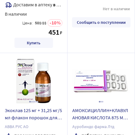
Доставим в аптеку
в течение 7 дней
Нет в наличии
В наличии
10
Сообщить о поступлении
Цена:
501.11
451
₽
Купить
Экоклав 125 мг + 31,25 мг/5
АМОКСИЦИЛЛИН+КЛАВУЛ
мл флакон порошок для
АНОВАЯ КИСЛОТА 875 МГ +
приготовления суспензии
125 МГ N14 ТАБЛ П/ПЛЕН/
АВВА РУС АО
Ауробиндо фарма Лтд
для приема внутрь 25 гр
ОБОЛОЧ