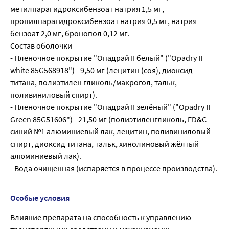
метилпарагидроксибензоат натрия 1,5 мг,
пропилпарагидроксибензоат натрия 0,5 мг, натрия
бензоат 2,0 мг, бронопол 0,12 мг.
Состав оболочки
- Пленочное покрытие "Опадрай II белый" ("Opadry II
white 85G568918") - 9,50 мг (лецитин (соя), диоксид
титана, полиэтилен гликоль/макрогол, тальк,
поливиниловый спирт).
- Пленочное покрытие "Опадрай II зелёный" ("Opadry II
Green 85G51606") - 21,50 мг (полиэтиленгликоль, FD&C
синий №1 алюминиевый лак, лецитин, поливиниловый
спирт, диоксид титана, тальк, хинолиновый жёлтый
алюминиевый лак).
- Вода очищенная (испаряется в процессе производства).
Особые условия
Влияние препарата на способность к управлению