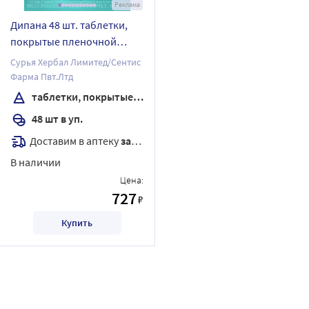
Реклама
Дипана 48 шт. таблетки,
покрытые пленочной
оболочкой
Сурья Хербал Лимитед/Сентис
Фарма Пвт.Лтд
таблетки, покрытые пленочной оболочкой
48 шт в уп.
Доставим в аптеку
завтра
В наличии
Цена:
727
₽
Купить