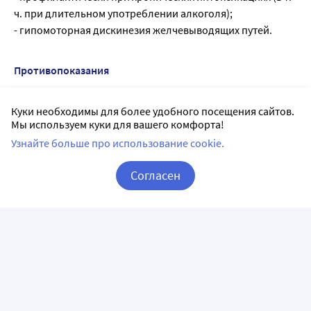
ч. при длительном употреблении алкоголя);
- гипомоторная дискинезия желчевыводящих путей.
Противопоказания
Повышенная чувствительность к компонентам
Куки необходимы для более удобного посещения сайтов.
препарата, беременность, период грудного
Мы используем куки для вашего комфорта!
вскармливания.
Узнайте больше про использование cookie.
Учитывая отсутствие опыта применения препарата у
детей младше 10 лет, не рекомендуется использование
Согласен
данного препарата у этой возрастной группы.
Корзина
Вход / Регистрация
Передозировка
Данные по передозировке препарата Дипана не
предоставлены
Побочные действия