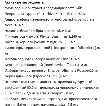
Активные ингредиенты:
сухие водные экстракты следующих растений:
Пикроризы курроа (Picrorhiza Kurroa Benth.)80 мг
Андрографиса метельчатого (Andrographis paniculata
Nees.)40 мг
Эклипты белой (Eclipta alba Hassk.)40 мг
Филлантуса нирури (Phyllanthus niruri L.)40 мг
Паслена черного (Solanum nigrum L.)30 мг
Тиноспоры сердцелистной (Tinospora cordifolia Miers.)30
мг
Иссопа водного (Васора monnieri Linn.)10 мг
Берхавии раскидистой (Boerhaavia diffusa L.)10 мг
Имбиря лекарственного (Zingiber officinale Roscoe)10 мг
Перца длинного (Piper longum L.)8 мг
Вспомогательные компоненты: крахмал кукурузный
высушенный 60,0 мг, целлюлоза микрокристаллическая
5,0 мг, тальк 7,5 мг, магния стеарат 5,0 мг,
карбоксиметилкрахмал натрия 5,0 мг, кроскармеллоза
натрия 5,0 мг, натрия лаурилсульфат 2,5 мг,