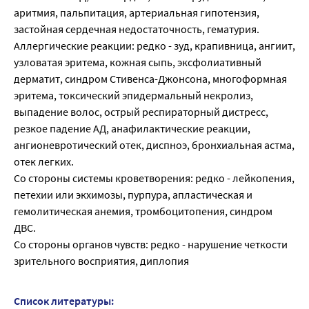
аритмия, пальпитация, артериальная гипотензия,
застойная сердечная недостаточность, гематурия.
Аллергические реакции: редко - зуд, крапивница, ангиит,
узловатая эритема, кожная сыпь, эксфолиативный
дерматит, синдром Стивенса-Джонсона, многоформная
эритема, токсический эпидермальный некролиз,
выпадение волос, острый респираторный дистресс,
резкое падение АД, анафилактические реакции,
ангионевротический отек, диспноэ, бронхиальная астма,
отек легких.
Со стороны системы кроветворения: редко - лейкопения,
петехии или экхимозы, пурпура, апластическая и
гемолитическая анемия, тромбоцитопения, синдром
ДВС.
Со стороны органов чувств: редко - нарушение четкости
зрительного восприятия, диплопия
Список литературы: