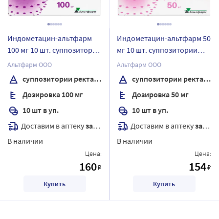
Индометацин-альтфарм
Индометацин-альтфарм 50
100 мг 10 шт. суппозитории
мг 10 шт. суппозитории
ректальные
ректальные
Альтфарм ООО
Альтфарм ООО
суппозитории ректальные
суппозитории ректальные
Дозировка 100 мг
Дозировка 50 мг
10 шт в уп.
10 шт в уп.
Доставим в аптеку
завтра
Доставим в аптеку
завтра
В наличии
В наличии
Цена:
Цена:
160
154
₽
₽
Купить
Купить