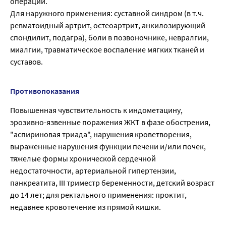
операции.
Для наружного применения: суставной синдром (в т.ч.
ревматоидный артрит, остеоартрит, анкилозирующий
спондилит, подагра), боли в позвоночнике, невралгии,
миалгии, травматическое воспаление мягких тканей и
суставов.
Противопоказания
Повышенная чувствительность к индометацину,
эрозивно-язвенные поражения ЖКТ в фазе обострения,
"аспириновая триада", нарушения кроветворения,
выраженные нарушения функции печени и/или почек,
тяжелые формы хронической сердечной
недостаточности, артериальной гипертензии,
панкреатита, III триместр беременности, детский возраст
до 14 лет; для ректального применения: проктит,
недавнее кровотечение из прямой кишки.