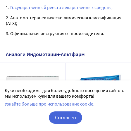
1.
Государственный реестр лекарственных средств
;
2. Анатомо-терапевтическо-химическая классификация
(ATX);
3. Официальная инструкция от производителя.
Аналоги Индометацин-Альтфарм
Куки необходимы для более удобного посещения сайтов.
Мы используем куки для вашего комфорта!
Узнайте больше про использование cookie.
Согласен
Индометацин 100 мг 10 шт.
Индометацин 10% мазь 40
суппозитории ректальные
гр
Корзина
Вход / Регистрация