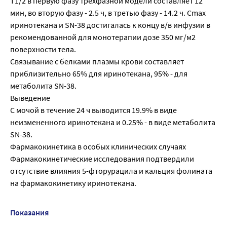
T1/2 в первую фазу трехфазной модели составляет 12
мин, во вторую фазу - 2.5 ч, в третью фазу - 14.2 ч. Cmax
иринотекана и SN-38 достигалась к концу в/в инфузии в
рекомендованной для монотерапии дозе 350 мг/м2
поверхности тела.
Связывание с белками плазмы крови составляет
приблизительно 65% для иринотекана, 95% - для
метаболита SN-38.
Выведение
C мочой в течение 24 ч выводится 19.9% в виде
неизмененного иринотекана и 0.25% - в виде метаболита
SN-38.
Фармакокинетика в особых клинических случаях
Фармакокинетические исследования подтвердили
отсутствие влияния 5-фторурацила и кальция фолината
на фармакокинетику иринотекана.
Показания