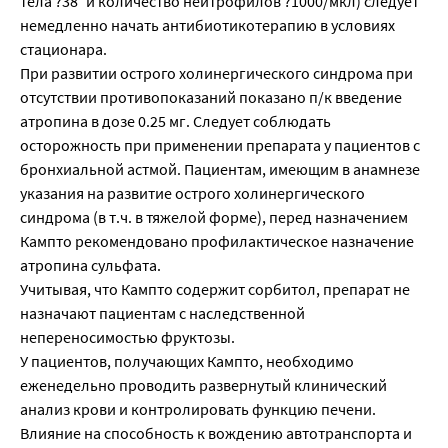
тела ?38° и количество нейтрофилов ?1000/мкл) следует
немедленно начать антибиотикотерапию в условиях
стационара.
При развитии острого холинергического синдрома при
отсутствии противопоказаний показано п/к введение
атропина в дозе 0.25 мг. Следует соблюдать
осторожность при применении препарата у пациентов с
бронхиальной астмой. Пациентам, имеющим в анамнезе
указания на развитие острого холинергического
синдрома (в т.ч. в тяжелой форме), перед назначением
Кампто рекомендовано профилактическое назначение
атропина сульфата.
Учитывая, что Кампто содержит сорбитол, препарат не
назначают пациентам с наследственной
непереносимостью фруктозы.
У пациентов, получающих Кампто, необходимо
еженедельно проводить развернутый клинический
анализ крови и контролировать функцию печени.
Влияние на способность к вождению автотранспорта и