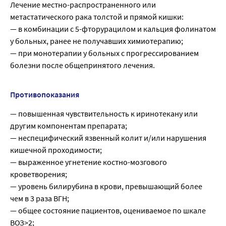
Лечение местно-распространенного или
метастатического рака толстой и прямой кишки:
— в комбинации с 5-фторурацилом и кальция фолинатом
у больных, ранее не получавших химиотерапию;
— при монотерапии у больных с прогрессированием
болезни после общепринятого лечения.
Противопоказания
— повышенная чувствительность к иринотекану или
другим компонентам препарата;
— неспецифический язвенный колит и/или нарушения
кишечной проходимости;
— выраженное угнетение костно-мозгового
кроветворения;
— уровень билирубина в крови, превышающий более
чем в 3 раза ВГН;
— общее состояние пациентов, оцениваемое по шкале
ВОЗ>2;