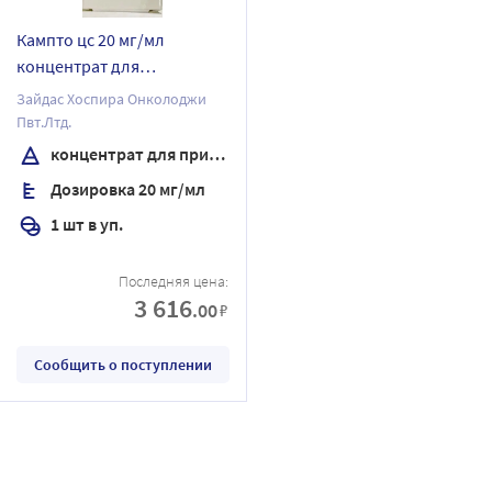
Кампто цс 20 мг/мл
концентрат для
приготовления раствора
Зайдас Хоспира Онколоджи
флакон 1 шт. 5 мл
Пвт.Лтд.
концентрат для приготовления раствора
Дозировка 20 мг/мл
1 шт в уп.
Последняя цена:
3 616
.00
₽
Сообщить о поступлении