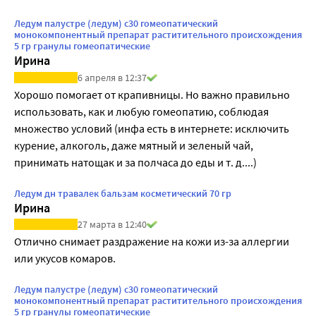
выбрасывайте деньги на ветер, не покупайте это, 
Ледум палустре (ледум) c30 гомеопатический
препаратом язык не поворачивается назвать ЭТО!
монокомпонентный препарат раститительного происхождения
5 гр гранулы гомеопатические
Ирина
6 апреля в 12:37
Хорошо помогает от крапивницы. Но важно правильно 
использовать, как и любую гомеопатию, соблюдая 
множество условий (инфа есть в интернете: исключить 
курение, алкоголь, даже мятный и зеленый чай, 
принимать натощак и за полчаса до еды и т. д....)
Ледум дн травалек бальзам косметический 70 гр
Ирина
27 марта в 12:40
Отлично снимает раздражение на кожи из-за аллергии 
или укусов комаров.
Ледум палустре (ледум) c30 гомеопатический
монокомпонентный препарат раститительного происхождения
5 гр гранулы гомеопатические