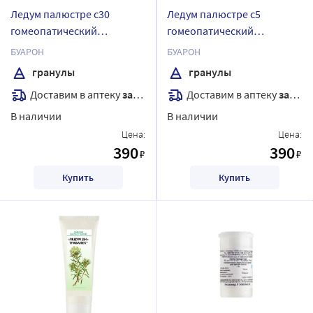
Ледум палюстре с30
Ледум палюстре с5
гомеопатический
гомеопатический
монокомпонентный
монокомпонентный
БУАРОН
БУАРОН
препарат растительного
препарат растительного
гранулы
гранулы
происхождения 4 гр
происхождения 4 гр
Доставим в аптеку
завтра
Доставим в аптеку
завтра
гранулы гомеопатические
гранулы гомеопатические
В наличии
В наличии
Цена:
Цена:
390
390
₽
₽
Купить
Купить