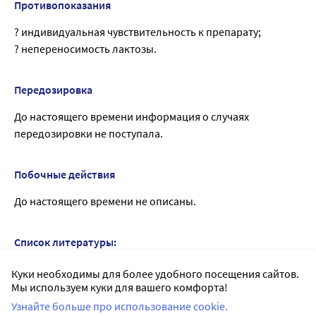
Противопоказания
? индивидуальная чувствительность к препарату;
? непереносимость лактозы.
Передозировка
До настоящего времени информация о случаях
передозировки не поступала.
Побочные действия
До настоящего времени не описаны.
Список литературы:
1.
Государственный реестр лекарственных средств
;
Куки необходимы для более удобного посещения сайтов.
Мы используем куки для вашего комфорта!
2. Анатомо-терапевтическо-химическая классификация
(ATX);
Узнайте больше про использование cookie.