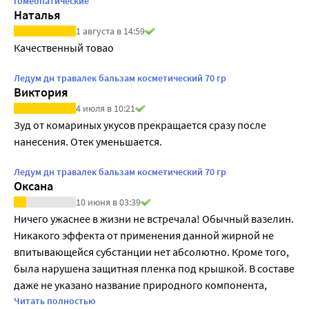
гомеопатические
Наталья
1 августа в 14:59
Качественный товао
Ледум дн травалек бальзам косметический 70 гр
Виктория
4 июля в 10:21
Зуд от комариных укусов прекращается сразу после 
нанесения. Отек уменьшается.
Ледум дн травалек бальзам косметический 70 гр
Оксана
10 июня в 03:39
Ничего ужаснее в жизни не встречала! Обычный вазелин. 
Никакого эффекта от применения данной жирной не 
впитывающейся субстанции нет абсолютно. Кроме того, 
была нарушена защитная пленка под крышкой. В составе 
даже не указано название природного компонента, 
просто написано "природный компонент". Не 
Читать полностью