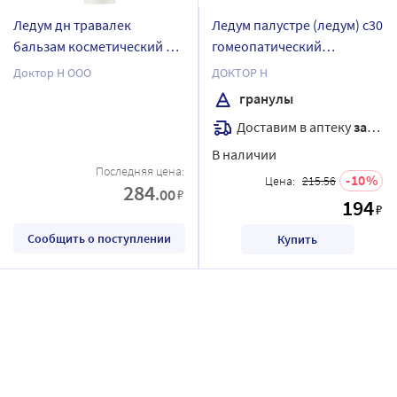
Ледум дн травалек
Ледум палустре (ледум) c30
бальзам косметический 70
гомеопатический
гр
монокомпонентный
Доктор Н ООО
ДОКТОР Н
препарат раститительного
гранулы
происхождения 5 гр
Доставим в аптеку
завтра
гранулы гомеопатические
В наличии
Последняя цена:
10
Цена:
215.56
284
.00
₽
194
₽
Сообщить о поступлении
Купить