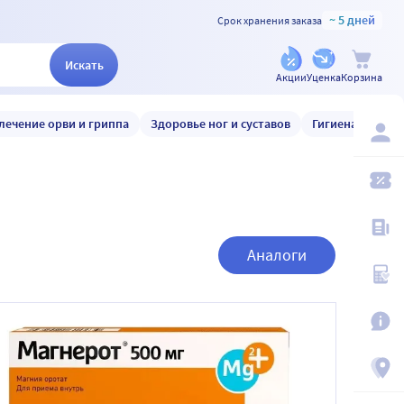
~ 5 дней
Срок хранения заказа
Искать
Акции
Уценка
Корзина
лечение орви и гриппа
Здоровье ног и суставов
Гигиена и уход
Аналоги