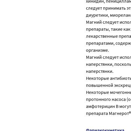
хинидин, пенициллам
следует принимать эт
диуретики, миорелак
Магний следует испо
препараты, такие ка
лекарственные препа
препаратами, содерж
организме.
Магний следует испо
наперстянки, поскол
наперстянки.
Некоторые антибиоти
повышенной экскрец
Некоторые мочегонны
протонного насоса (
амфотерицин В могут
препарата Магнерот®
Фармакокинетика