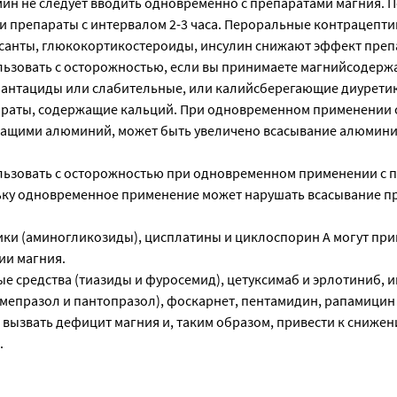
ин не следует вводить одновременно с препаратами магния. 
и препараты с интервалом 2-3 часа. Пероральные контрацепти
санты, глюкокортикостероиды, инсулин снижают эффект преп
льзовать с осторожностью, если вы принимаете магнийсодер
к антациды или слабительные, или калийсберегающие диурети
раты, содержащие кальций. При одновременном применении 
ащими алюминий, может быть увеличено всасывание алюмини
льзовать с осторожностью при одновременном применении с 
ьку одновременное применение может нарушать всасывание п
ки (аминогликозиды), цисплатины и циклоспорин А могут при
ии магния.
е средства (тиазиды и фуросемид), цетуксимаб и эрлотиниб, 
омепразол и пантопразол), фоскарнет, пентамидин, рапамицин
 вызвать дефицит магния и, таким образом, привести к сниже
.