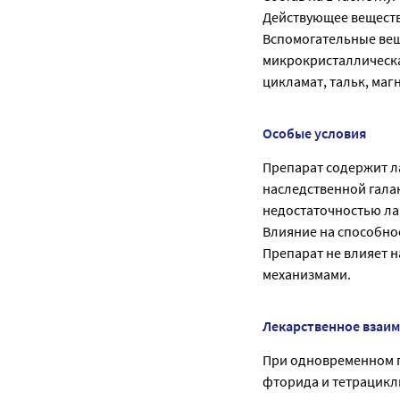
Действующее вещество
Вспомогательные вещ
микрокристаллическа
цикламат, тальк, магн
Особые условия
Препарат содержит л
наследственной гала
недостаточностью ла
Влияние на способно
Препарат не влияет н
механизмами.
Лекарственное взаи
При одновременном п
фторида и тетрацикл