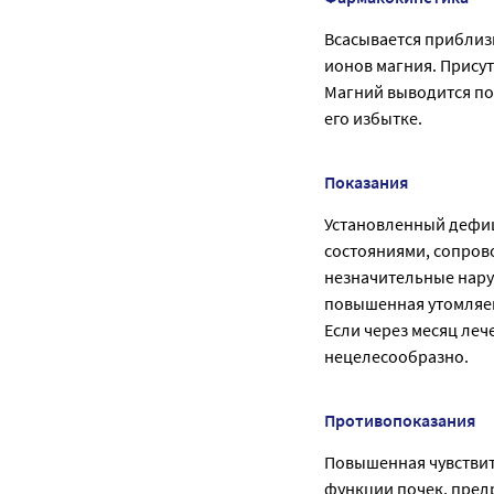
Всасывается приблиз
ионов магния. Прису
Магний выводится по
его избытке.
Показания
Установленный дефиц
состояниями, сопров
незначительные нару
повышенная утомляем
Если через месяц ле
нецелесообразно.
Противопоказания
Повышенная чувствит
функции почек, пред