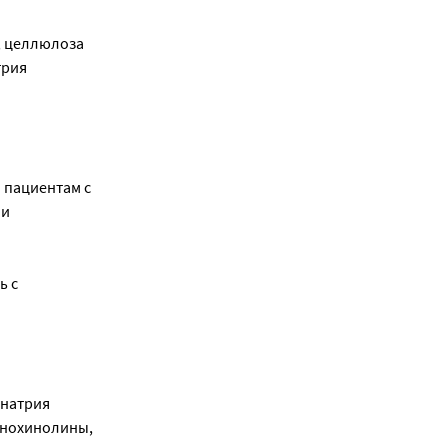
, целлюлоза
трия
 пациентам с
ли
ь с
 натрия
инохинолины,