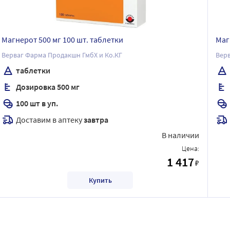
Магнерот 500 мг 100 шт. таблетки
Маг
Верваг Фарма Продакшн ГмбХ и Ко.КГ
Верв
таблетки
Дозировка 500 мг
100 шт в уп.
Доставим в аптеку
завтра
В наличии
Цена:
1 417
₽
Купить