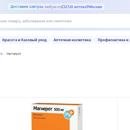
Доставим
завтра
в любую из
2720 аптек
в
Москве
Красота и базовый уход
Аптечная косметика
Профилактика и 
тв
магнерот