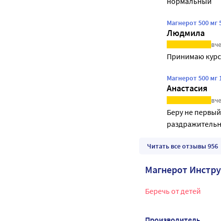
нормальный
Магнерот 500 мг 
Людмила
вче
Принимаю курс
Магнерот 500 мг 
Анастасия
вче
Беру не первый
раздражительн
Читать все отзывы 956
Магнерот Инстр
Беречь от детей
Производитель