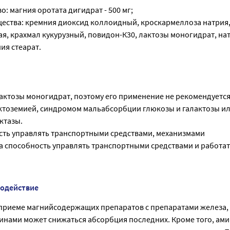
: магния оротата дигидрат - 500 мг;
ества: кремния диоксид коллоидный, кроскармеллоза натрия
я, крахмал кукурузный, повидон-К30, лактозы моногидрат, на
ия стеарат.
актозы моногидрат, поэтому его применение не рекомендуется
ктоземией, синдромом мальабсорбции глюкозы и галактозы и
ктазы.
сть управлять транспортными средствами, механизмами
а способность управлять транспортными средствами и работат
модействие
риеме магнийсодержащих препаратов с препаратами железа,
инами может снижаться абсорбция последних. Кроме того, ам