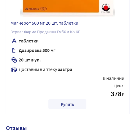
Магнерот 500 мг 20 шт. таблетки
Верваг Фарма Продакшн ГмбХ и Ко.КГ
таблетки
Дозировка 500 мг
20 шт в уп.
Доставим в аптеку
завтра
В наличии
Цена:
378
₽
Купить
Отзывы