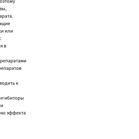
Поэтому
вы,
арата.
жащие
ки или
с
я в
препаратами
репаратов
водить к
ингибиторы
 и
нию эффекта