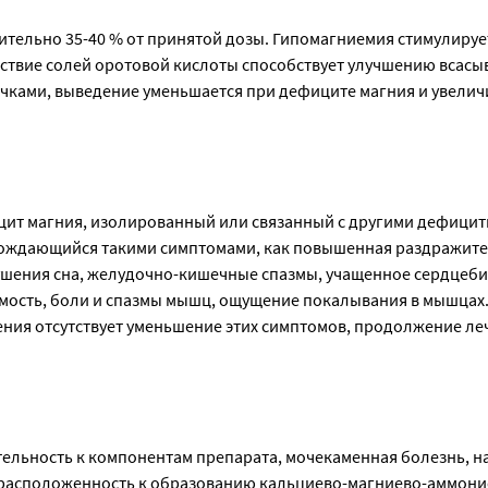
ительно 35-40 % от принятой дозы. Гипомагниемия стимулируе
тствие солей оротовой кислоты способствует улучшению всасы
чками, выведение уменьшается при дефиците магния и увелич
ит магния, изолированный или связанный с другими дефици
ождающийся такими симптомами, как повышенная раздражите
шения сна, желудочно-кишечные спазмы, учащенное сердцеби
ость, боли и спазмы мышц, ощущение покалывания в мышцах
чения отсутствует уменьшение этих симптомов, продолжение ле
ельность к компонентам препарата, мочекаменная болезнь, 
расположенность к образованию кальциево-магниево-аммони