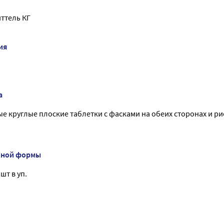
ттель КГ
ия
а
е круглые плоские таблетки с фасками на обеих сторонах и ри
нной формы
 шт в уп.