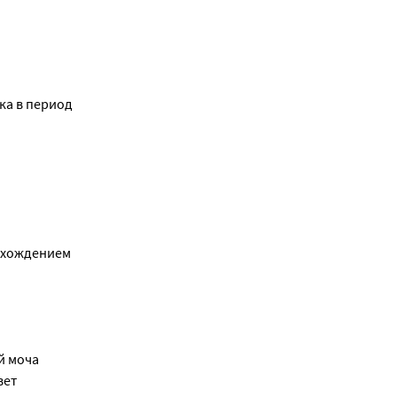
ка в период
отхождением
й моча
вет