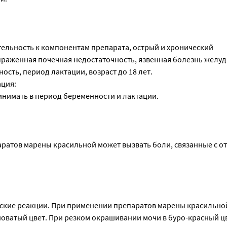
ельность к компонентам препарата, острый и хронический
раженная почечная недостаточность, язвенная болезнь желуд
ость, период лактации, возраст до 18 лет.
ация:
нимать в период беременности и лактации.
ратов марены красильной может вызвать боли, связанные с 
кие реакции. При применении препаратов марены красильно
новатый цвет. При резком окрашивании мочи в буро-красный ц