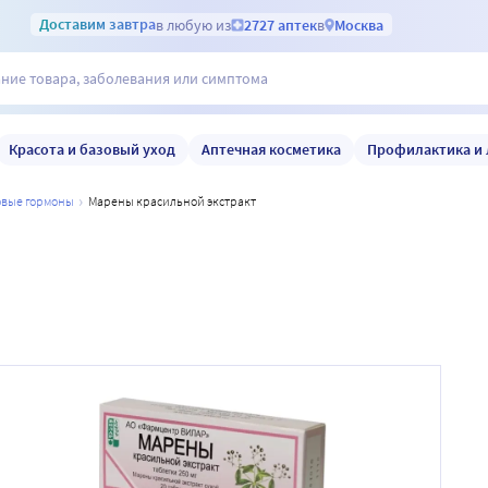
Доставим
завтра
в любую из
2727 аптек
в
Москва
Красота и базовый уход
Аптечная косметика
Профилактика и 
ловые гормоны
марены красильной экстракт