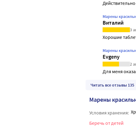
Действительно 
Марены красильно
Виталий
3 а
Хорошие табле
Марены красильно
Evgeny
2 а
Для меня оказа
Читать все отзывы 135
Марены красильн
Хр
Условия хранения:
Беречь от детей