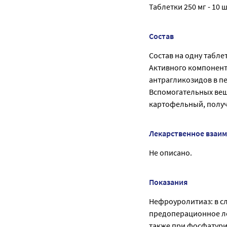
Таблетки 250 мг - 10 ш
Состав
Состав на одну таблет
Активного компонента
антрагликозидов в пе
Вспомогательных веще
картофельный, получе
Лекарственное взаи
Не описано.
Показания
Нефроуролитиаз: в с
предоперационное ле
также при фосфатури