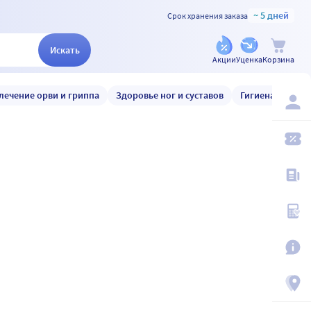
~ 5 дней
Срок хранения заказа
Искать
Акции
Уценка
Корзина
лечение орви и гриппа
Здоровье ног и суставов
Гигиена и уход