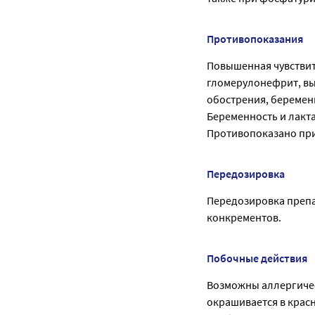
Противопоказания
Повышенная чувствит
гломерулонефрит, вы
обострения, беременн
Беременность и лакт
Противопоказано при
Передозировка
Передозировка препа
конкрементов.
Побочные действия
Возможны аллергичес
окрашивается в крас