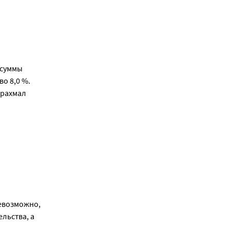
 суммы
о 8,0 %.
крахмал
невозможно,
льства, а