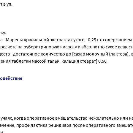
т в уп.
ку:
 - Марены красильной экстракта сухого - 0,25 г с содержанием
ресчете на руберитриновую кислоту и абсолютно сухое веществ
ств - достаточное количество до [сахар молочный (лактоза), 
ния таблетки массой тальк, кальция стеарат] 0,50 .
модействие
лучаях, когда оперативное вмешательство нежелательно или 
чение, профилактика рецидивов после оперативного вмешате
и.