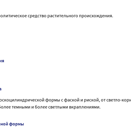
молитическое средство растительного происхождения.
ия
а
лоскоцилиндрической формы с фаской и риской, от светло-кор
 более темными и более светлыми вкраплениями.
нной формы