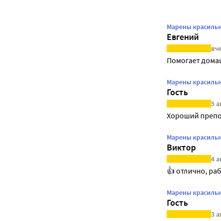
Марены красильно
Евгений
вче
Помогает дома
Марены красильно
Гость
5 а
Хороший преп
Марены красильно
Виктор
4 а
👍 отлично, ра
Марены красильно
Гость
3 а