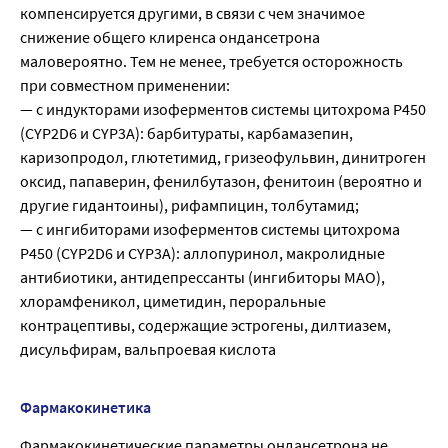
компенсируется другими, в связи с чем значимое
снижение общего клиренса ондансетрона
маловероятно. Тем не менее, требуется осторожность
при совместном применении:
— с индукторами изоферментов системы цитохрома Р450
(CYP2D6 и CYP3A): барбитураты, карбамазепин,
каризопродол, глютетимид, гризеофульвин, динитроген
оксид, папаверин, фенилбутазон, фенитоин (вероятно и
другие гидантоины), рифампицин, толбутамид;
— с ингибиторами изоферментов системы цитохрома
Р450 (CYP2D6 и CYP3A): аллопуринол, макролидные
антибиотики, антидепрессанты (ингибиторы МАО),
хлорамфеникол, циметидин, пероральные
контрацептивы, содержащие эстрогены, дилтиазем,
дисульфирам, вальпроевая кислота
Фармакокинетика
Фармакокинетические параметры ондансетрона не