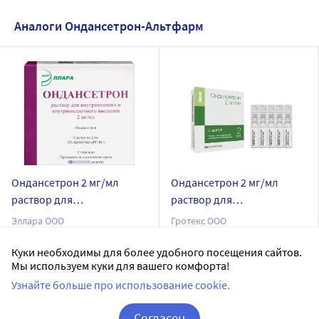
Аналоги Ондансетрон-Альтфарм
Ондансетрон 2 мг/мл
Ондансетрон 2 мг/мл
раствор для
раствор для
внутривенного и
внутривенного и
Эллара ООО
Гротекс ООО
внутримышечного
внутримышечного
раствор для внутривенного и внутримышечного введения
раствор для внутривенного и внутримышечного введения
введения 4 мл ампулы 5
введения 2 мл ампулы 5
Куки необходимы для более удобного посещения сайтов.
Дозировка 2 мг/мл
Дозировка 2 мг/мл
Мы используем куки для вашего комфорта!
шт.
шт.
Узнайте больше про использование cookie.
5 шт в уп.
5 шт в уп.
Доставим в аптеку
в течение 7 дней
Согласен