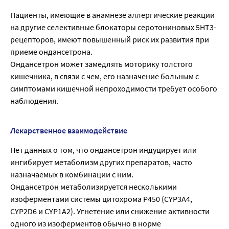
Пациенты, имеющие в анамнезе аллергические реакции
на другие селективные блокаторы серотониновых 5НТ3-
рецепторов, имеют повышенный риск их развития при
приеме ондансетрона.
Ондансетрон может замедлять моторику толстого
кишечника, в связи с чем, его назначение больным с
симптомами кишечной непроходимости требует особого
наблюдения.
Лекарственное взаимодействие
Нет данных о том, что ондансетрон индуцирует или
ингибирует метаболизм других препаратов, часто
назначаемых в комбинации с ним.
Ондансетрон метаболизируется несколькими
изоферментами системы цитохрома Р450 (CYP3A4,
CYP2D6 и CYP1A2). Угнетение или снижение активности
одного из изоферментов обычно в норме