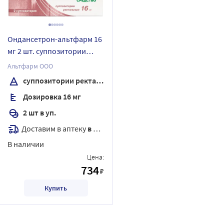
Ондансетрон-альтфарм 16
мг 2 шт. суппозитории
ректальные
Альтфарм ООО
суппозитории ректальные
Дозировка 16 мг
2 шт в уп.
Доставим в аптеку
в течение 7 дней
В наличии
Цена:
734
₽
Купить