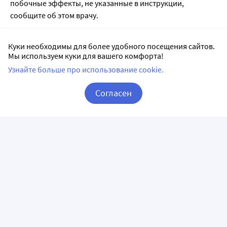
побочные эффекты, не указанные в инструкции,
сообщите об этом врачу.
Список литературы:
Куки необходимы для более удобного посещения сайтов.
Мы используем куки для вашего комфорта!
1.
Государственный реестр лекарственных средств
;
Узнайте больше про использование cookie.
2. Анатомо-терапевтическо-химическая классификация
(ATX);
Согласен
3. Официальная инструкция от производителя.
Корзина
Вход / Регистрация
Лицензии