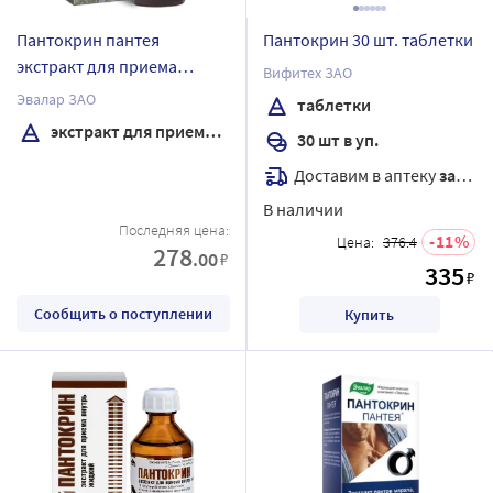
Пантокрин пантея
Пантокрин 30 шт. таблетки
экстракт для приема
Вифитех ЗАО
внутрь жидкий 50 мл
Эвалар ЗАО
таблетки
флакон
экстракт для приема внутрь жидкий
30 шт в уп.
Доставим в аптеку
завтра
В наличии
Последняя цена:
11
Цена:
376.4
278
.00
₽
335
₽
Сообщить о поступлении
Купить