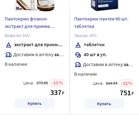
Пантокрин флакон
Пантокрин пантея 40 шт.
экстракт для приема
таблетки
внутрь
Вифитех ЗАО
Эвалар ЗАО
экстракт для приема внутрь
таблетки
Доставим в аптеку
завтра
40 шт в уп.
В наличии
Доставим в аптеку
завтра
В наличии
11
11
Цена:
378.65
Цена:
849.55
337
751
₽
₽
Купить
Купить