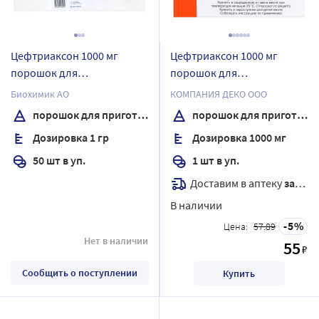
Цефтриаксон 1000 мг
Цефтриаксон 1000 мг
порошок для
порошок для
приготовления раствора
приготовления раствора
Биохимик АО
КОМПАНИЯ ДЕКО ООО
для внутривенного и
для внутривенного и
порошок для приготовления раствора для внутривенного и внутримышечного введения
порошок для приготовления раствора для внутривенного и внутримышечного введения
внутримышечного
внутримышечного
Дозировка 1 гр
Дозировка 1000 мг
введения флакон 50 шт.
введения флакон 1 шт.
комплектность флакон
50 шт в уп.
1 шт в уп.
Доставим в аптеку
завтра
В наличии
5
Цена:
57.89
Нет в наличии
55
₽
Сообщить о поступлении
Купить