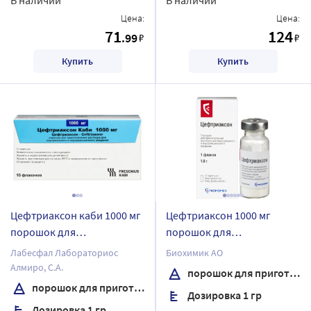
Цена:
Цена:
71
124
.99
₽
₽
Купить
Купить
Цефтриаксон каби 1000 мг
Цефтриаксон 1000 мг
порошок для
порошок для
приготовления раствора
приготовления раствора
Лабесфал Лабораториос
Биохимик АО
для внутривенного и
для внутривенного и
Алмиро, С.А.
порошок для приготовления раствора для внутривенного и внутримышечного введения
внутримышечного
внутримышечного
порошок для приготовления раствора для внутривенного и внутримышечного введения
Дозировка 1 гр
введения 10 шт.
введения флакон 1 шт.
Дозировка 1 гр