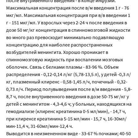
после внутривенного введения - в конце инфузии.
Максимальная концентрация после в/м введения 1 г - 76
мкг/мл. Максимальная концентрация при в/в введении 1
г - 151 мкг/мл. У взрослых через 2-24 ч после введения в
дозе 50 мг/кг концентрация в спинномозговой жидкости
во много раз превосходит минимально подавляющую
концентрацию для наиболее распространенных
возбудителей менингита. Хорошо проникает в
спинномозговую жидкость при воспалении мозговых
оболочек. Связь с белками плазмы - 83-96 %. Объем
распределения - 0,12-0,14 л/кг (5,78-13,5 л), у детей -0,3 л/
кг, плазменный клиренс - 0,58-1,45 л/ч, почечный - 0,32-
0,73 л/ч. Период полувыведения после в/м введения - 5,8-
8,7 ч, после внутривенного введения в дозе 50-75 мг/кг у
детей с менингитом - 4,3-4,6 ч; у больных, находящихся на
гемодиализе (клиренс креатинина 0-5 мл/мин), - 14,7 ч,
при клиренсе креатинина 5-15 мл/мин - 15,7 ч, 16-30мл/
мин-11,4 ч, 31-60мл/мин-12,4 ч.
Выводится в неизмененном виде - 33-67 % почками; 40-50