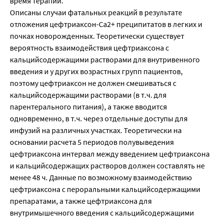
время терапии.
Описаны случаи фатальных реакций в результате
отложения цефтриаксон-Са2+ преципитатов в легких и
почках новорожденных. Теоретически существует
вероятность взаимодействия цефтриаксона с
кальцийсодержащими растворами для внутривенного
введения и у других возрастных групп пациентов,
поэтому цефтриаксон не должен смешиваться с
кальцийсодержащими растворами (в т.ч. для
парентерального питания), а также вводится
одновременно, в т.ч. через отдельные доступы для
инфузий на различных участках. Теоретически на
основании расчета 5 периодов полувыведения
цефтриаксона интервал между введением цефтриаксона
и кальцийсодержащих растворов должен составлять не
менее 48 ч. Данные по возможному взаимодействию
цефтриаксона с пероральными кальцийсодержащими
препаратами, а также цефтриаксона для
внутримышечного введения с кальцийсодержащими