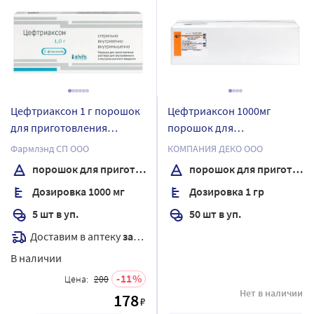
Цефтриаксон 1 г порошок
Цефтриаксон 1000мг
для приготовления
порошок для
раствора для
приготовления раствора
Фармлэнд СП ООО
КОМПАНИЯ ДЕКО ООО
внутривенного и
для внутривенного и
порошок для приготовления раствора для внутривенного и внутримышечного введения
порошок для приготовления раствора для внутривенного и внутримышечного введения
внутримышечного
внутримышечного
Дозировка 1000 мг
Дозировка 1 гр
введения флакон 5 шт.
введения флакон 50 шт.
5 шт в уп.
50 шт в уп.
Доставим в аптеку
завтра
В наличии
11
Цена:
200
Нет в наличии
178
₽