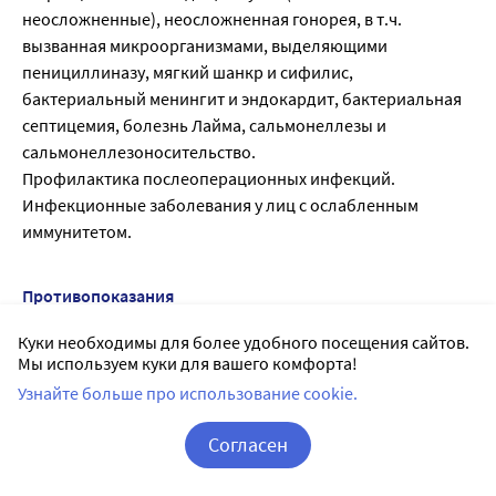
неосложненные), неосложненная гонорея, в т.ч.
вызванная микроорганизмами, выделяющими
пенициллиназу, мягкий шанкр и сифилис,
бактериальный менингит и эндокардит, бактериальная
септицемия, болезнь Лайма, сальмонеллезы и
сальмонеллезоносительство.
Профилактика послеоперационных инфекций.
Инфекционные заболевания у лиц с ослабленным
иммунитетом.
Противопоказания
Повышенная чувствительность к цефтриаксону (в т.ч. к
Куки необходимы для более удобного посещения сайтов.
Мы используем куки для вашего комфорта!
другим цефалоспоринам, пенициллинам,
карбапенемам), гипербилирубинемия у новорожденных,
Узнайте больше про использование cookie.
новорожденные, которым показано внутривенное
Согласен
введение кальцийсодержащих растворов.
С осторожностью:
Корзина
Вход / Регистрация