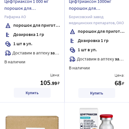
Цефтриаксон 1 000 мг
Цефтриаксон 1000мг
порошок для
порошок для
приготовления раствора
приготовления раствора
Рафарма АО
Борисовский завод
для внутривенного и
для внутривенного и
медицинских препаратов, ОАО
порошок для приготовления раствора для внутривенного и внутримышечного введения
внутримышечного
внутримышечного
порошок для приготовления раствора для внутривенного и внутримышечного введения
Дозировка 1 гр
введения флакон 1 шт.
введения флакон 1 шт.
Дозировка 1 гр
1 шт в уп.
1 шт в уп.
Доставим в аптеку
завтра
Доставим в аптеку
завтра
В наличии
В наличии
Цена:
Цена:
105
68
.99
₽
₽
Купить
Купить