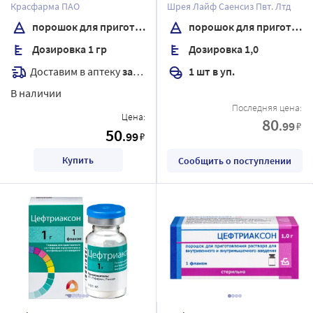
приготовления раствора
приготовления раствора
Красфарма ПАО
Шрея Лайф Саенсиз Пвт. Лтд
для внутривенного и
для внутривенного и
порошок для приготовления раствора для внутривенного и внутримышечного введения
порошок для приготовления раствора для внутривенного и внутримышечного введения
внутримышечного
внутримышечного
Дозировка 1 гр
Дозировка 1,0
введения флакон
введения
Доставим в аптеку
завтра
1 шт в уп.
В наличии
Последняя цена:
Цена:
80
.99
₽
50
.99
₽
Купить
Сообщить о поступлении