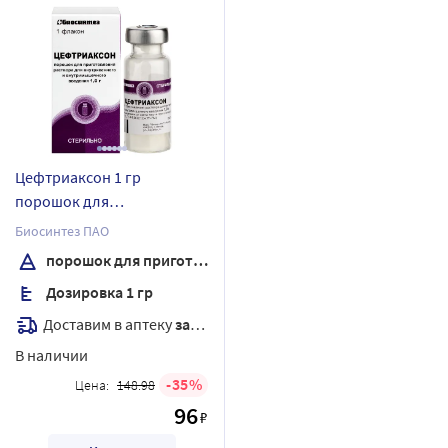
Цефтриаксон 1 гр
порошок для
приготовления раствора
Биосинтез ПАО
внутривенного введения
порошок для приготовления раствора внутривенного введения
флакон
Дозировка 1 гр
Доставим в аптеку
завтра
В наличии
35
Цена:
148.98
96
₽