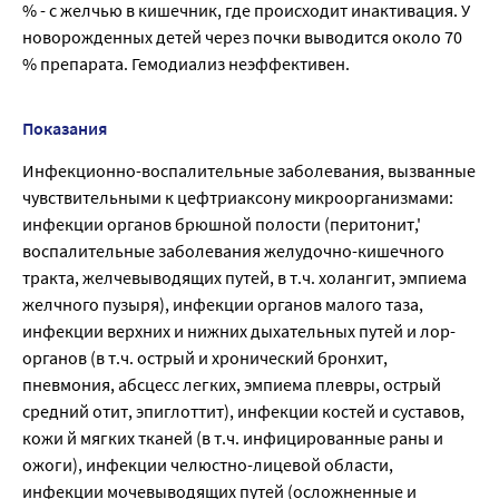
% - с желчью в кишечник, где происходит инактивация. У
новорожденных детей через почки выводится около 70
% препарата. Гемодиализ неэффективен.
Показания
Инфекционно-воспалительные заболевания, вызванные
чувствительными к цефтриаксону микроорганизмами:
инфекции органов брюшной полости (перитонит,'
воспалительные заболевания желудочно-кишечного
тракта, желчевыводящих путей, в т.ч. холангит, эмпиема
желчного пузыря), инфекции органов малого таза,
инфекции верхних и нижних дыхательных путей и лор-
органов (в т.ч. острый и хронический бронхит,
пневмония, абсцесс легких, эмпиема плевры, острый
средний отит, эпиглоттит), инфекции костей и суставов,
кожи й мягких тканей (в т.ч. инфицированные раны и
ожоги), инфекции челюстно-лицевой области,
инфекции мочевыводящих путей (осложненные и