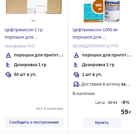
Цефтриаксон 1 гр
Цефтриаксон 1000 мг
порошок для
порошок для
приготовления раствора
приготовления раствора
Красфарма ПАО
БЕЛМЕДПРЕПАРАТЫ РУП
для внутривенного и
для внутривенного и
порошок для приготовления раствора для внутривенного и внутримышечного введения
порошок для приготовления раствора для внутривенного и внутримышечного введения
внутримышечного
внутримышечного
Дозировка 1 гр
Дозировка 1 гр
введения флакон 50 шт.
введения флакон 1 шт.
50 шт в уп.
1 шт в уп.
Доставим в аптеку
завтра
В наличии
5
Цена:
62.11
Нет в наличии
59
₽
Сообщить о поступлении
Купить