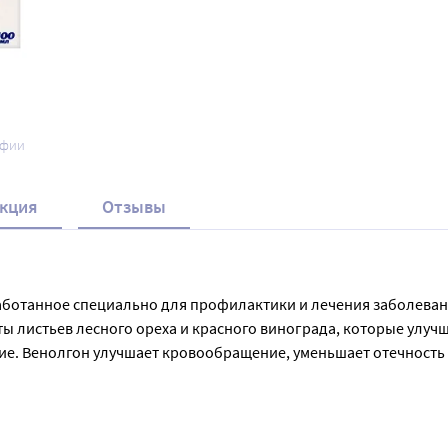
афии
кция
Отзывы
зработанное специально для профилактики и лечения заболевани
кты листьев лесного ореха и красного винограда, которые улу
. Венолгон улучшает кровообращение, уменьшает отечность и
 охлаждает. Рекомендуется использовать Венолгон при профес
и. Наносить на массажные движения до полного впитывания. О