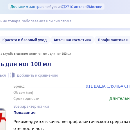
Доставим
завтра
в любую из
2716 аптек
в
Москве
Красота и базовый уход
Аптечная косметика
Профилактика и 
ша служба спасения венолгон гель для ног 100 мл
ь для ног 100 мл
ься
Добавить к сравнению
911 ВАША СЛУЖБА С
Бренд
Объем (мл)
Длительн
Срок годности
Все характеристики
Показания
Рекомендуется в качестве профилактического средства
отечности ног.