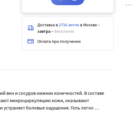
Доставка в
2716 аптек
в Москве
–
завтра
–
Бесплатно
Оплата при получении
й вен и сосудов нижних конечностей. В составе 
чшают микроциркуляцию кожи, оказывают 
 устраняет болевые ощущения. Гель легко 
сиональных заболеваниях (флебит, варикозном 
бъем 100 мл.