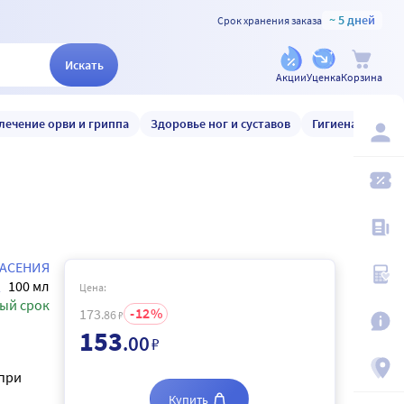
~ 5 дней
Срок хранения заказа
Искать
Акции
Уценка
Корзина
лечение орви и гриппа
Здоровье ног и суставов
Гигиена и уход
ПАСЕНИЯ
100 мл
Цена:
ый срок
12
173
.86
₽
153
.00
₽
 при
Купить