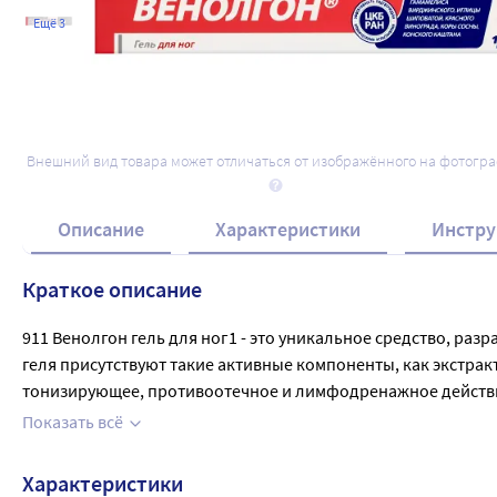
Ещё 3
Внешний вид товара может отличаться от изображённого на фотогр
Описание
Характеристики
Инстру
Краткое описание
911 Венолгон гель для ног1 - это уникальное средство, ра
геля присутствуют такие активные компоненты, как экстра
тонизирующее, противоотечное и лимфодренажное действие
наносится на кожу, не оставляет жирной пленки и приятно
Показать всё
расширении вен), при беременности и сидячем образе жизн
Характеристики