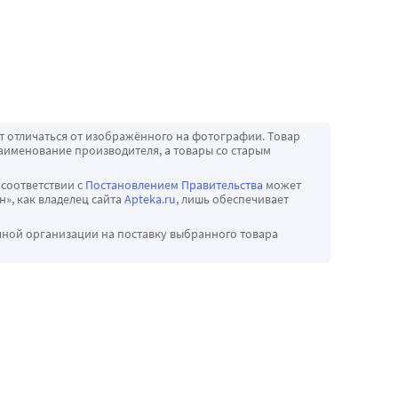
т отличаться от изображённого на фотографии. Товар
аименование производителя, а товары со старым
 соответствии с
Постановлением Правительства
может
», как владелец сайта
Apteka.ru
, лишь обеспечивает
чной организации на поставку выбранного товара