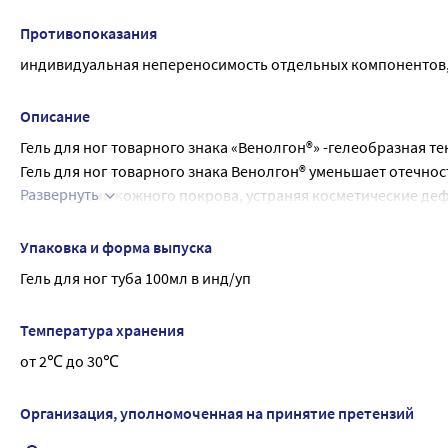
Linalool, Limonene.
Противопоказания
индивидуальная непереносимость отдельных компонентов, 
Описание
Гель для ног товарного знака «Венолгон®» -гелеобразная те
Гель для ног товарного знака Венолгон® уменьшает отечнос
Развернуть
регенерации кожного покрова, устраняя косметические дефе
заметными, улучшает эстетический вид ног. Входящие в со
расслабляют, снимают ощущение усталости и тяжести в ногах
Упаковка и форма выпуска
красного винограда улучшают микроциркуляцию кожи, ок
Гель для ног туба 100мл в инд/уп
Температура хранения
от 2℃ до 30℃
Организация, уполномоченная на принятие претензий