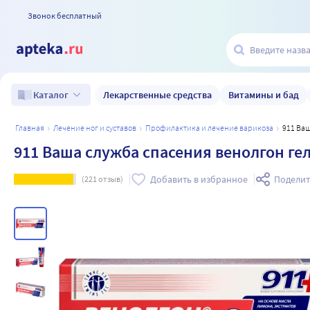
Звонок бесплатный
Лекарственные средства
Витамины и бад
Каталог
главная
лечение ног и суставов
профилактика и лечение варикоза
911 Ва
911 Ваша служба спасения венолгон гел
Добавить в избранное
Поделит
(
221
отзыв)