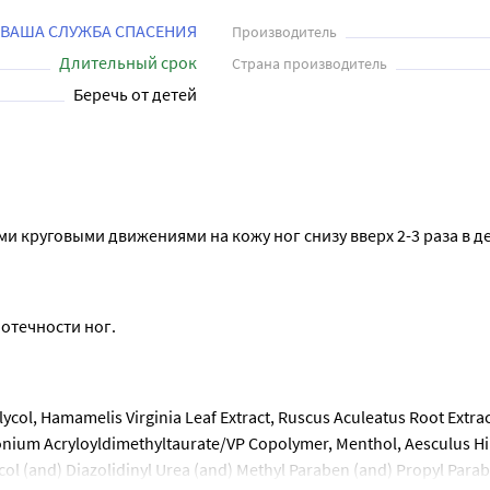
 ВАША СЛУЖБА СПАСЕНИЯ
Производитель
Длительный срок
Страна производитель
Беречь от детей
 круговыми движениями на кожу ног снизу вверх 2-3 раза в де
отечности ног.
ol, Hamamelis Virginia Leaf Extract, Ruscus Aculeatus Root Extract,
Ammonium Acryloyldimethyltaurate/VP Copolymer, Menthol, Aesculus 
l (and) Diazolidinyl Urea (and) Methyl Paraben (and) Propyl Paraben