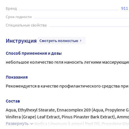
911
Бренд
Срок годности
Специальные свойства
Инструкция
Смотреть полностью
Способ применения и дозы
небольшое количество геля наносить легкими массирующими
Показания
Рекомендуется в качестве профилактического средства при 
Состав
Aqua, Ethylhexyl Stearate, Ennacomplex 269 (Aqua, Propylene Glyc
Vinifera (Grape) Leaf Extract, Pinus Pinaster Bark Extract), 
Развернуть
Extract, Citrus Medica Limonum (Lemon) Peel Oil, Propylene Glyco