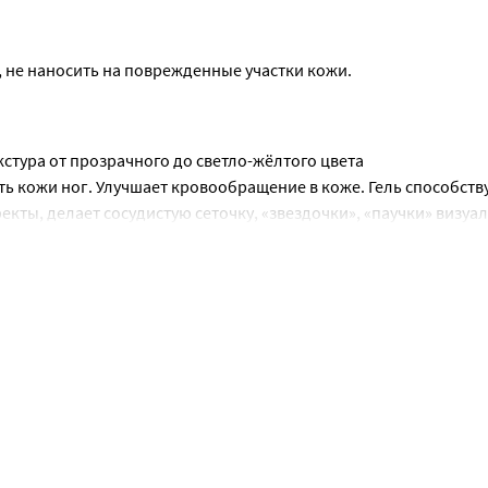
не наносить на поврежденные участки кожи.
кстура от прозрачного до светло-жёлтого цвета
ть кожи ног. Улучшает кровообращение в коже. Гель способству
кты, делает сосудистую сеточку, «звездочки», «паучки» визуал
став эфирные масла и ментол создают легкое приятное ощущени
, обеспечивая чувство комфорта. Экстракты листьев лесного о
азывают тонизирующее, противоотечное и лимфодренажное де