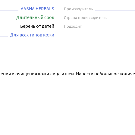
ся идеальным средством для ухода за вашей кожей. Его натурал
AASHA HERBALS
Производитель
ухода за кожей.
Длительный срок
Страна производитель
Беречь от детей
Подходит
Для всех типов кожи
ния и очищения кожи лица и шеи. Нанести небольшое количес