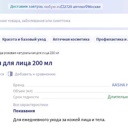
Доставим
завтра
в любую из
2720 аптек
в
Москве
Красота и базовый уход
Аптечная косметика
Профилактика и 
вода розовая натуральная для лица 200 мл
я для лица 200 мл
ся
Добавить к сравнению
AASHA 
Бренд
Объем (мл)
Длительн
Срок годности
Все характеристики
Показания
Для ежедневного ухода за кожей лица и тела.