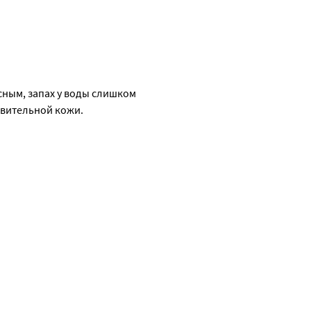
сным, запах у воды слишком 
твительной кожи.