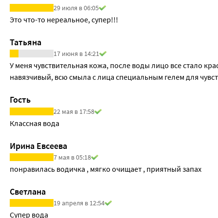
29 июля в 06:05
Это что-то нереальное, супер!!!
Татьяна
17 июня в 14:21
У меня чувствительная кожа, после воды лицо все стало кра
навязчивый, всю смыла с лица специальным гелем для чувс
Гость
22 мая в 17:58
Классная вода
Ирина Евсеева
7 мая в 05:18
понравилась водичка , мягко очищает , приятный запах
Светлана
19 апреля в 12:54
Супер вода