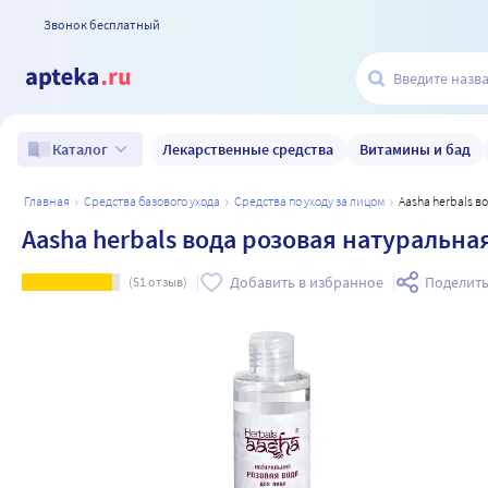
Звонок бесплатный
Лекарственные средства
Витамины и бад
Каталог
главная
средства базового ухода
средства по уходу за лицом
Aasha herbals 
Aasha herbals вода розовая натуральна
Добавить в избранное
Поделить
(
51
отзыв)