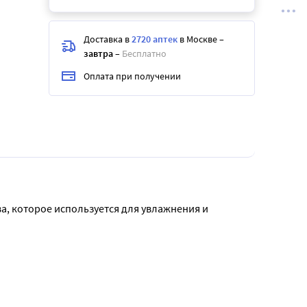
Доставка в
2720 аптек
в Москве
–
завтра
–
Бесплатно
Оплата при получении
а, которое используется для увлажнения и 
ье, молодость и отличный вид вашей кожи. Она 
 Кроме того, формула способствует обновлению 