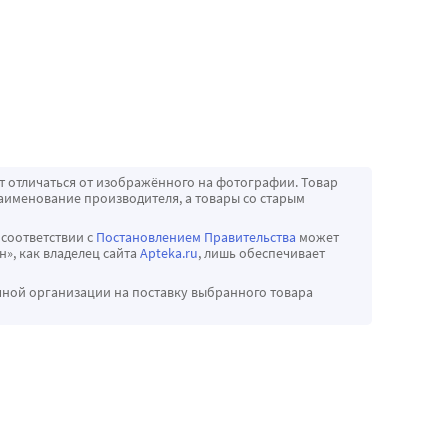
т отличаться от изображённого на фотографии. Товар
аименование производителя, а товары со старым
 соответствии с
Постановлением Правительства
может
», как владелец сайта
Apteka.ru
, лишь обеспечивает
чной организации на поставку выбранного товара