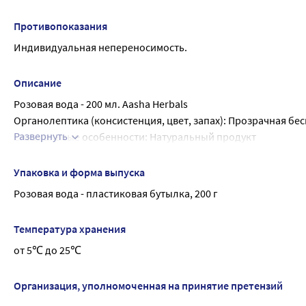
Противопоказания
Индивидуальная непереносимость.
Описание
Розовая вода - 200 мл. Aasha Herbals
Органолептика (консистенция, цвет, запах): Прозрачная бе
Развернуть
Специальные особенности: Натуральный продукт
Натуральное средство для увлажнения и смягчения кожи л
использовать для разведения порошковых травяных масок.
Упаковка и форма выпуска
Результат: Увлажнённая мягкая кожа
Розовая вода - пластиковая бутылка, 200 г
Температура хранения
от 5℃ до 25℃
Организация, уполномоченная на принятие претензий