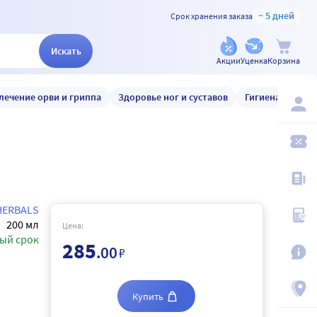
~ 5 дней
Срок хранения заказа
Искать
Акции
Уценка
Корзина
лечение орви и гриппа
Здоровье ног и суставов
Гигиена и уход
HERBALS
200 мл
Цена:
ый срок
285
.00
₽
Купить