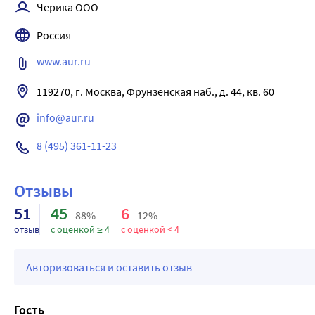
Черика ООО
Россия
www.aur.ru
119270, г. Москва, Фрунзенская наб., д. 44, кв. 60
info@aur.ru
8 (495) 361-11-23
Отзывы
51
45
6
88%
12%
отзыв
с оценкой ≥ 4
с оценкой < 4
Авторизоваться и оставить отзыв
Гость