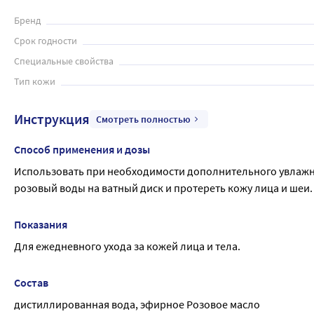
Таким образом, продукт Aasha Herbals вода розовая являет
Бренд
кожи и позволяет использовать его в качестве ежедневного 
Срок годности
Специальные свойства
Тип кожи
Инструкция
Смотреть полностью
Способ применения и дозы
Использовать при необходимости дополнительного увлажне
розовый воды на ватный диск и протереть кожу лица и шеи.
Показания
Для ежедневного ухода за кожей лица и тела.
Состав
дистиллированная вода, эфирное Розовое масло