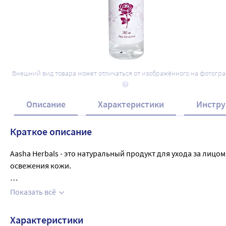
Внешний вид товара может отличаться от изображённого на фотогр
Описание
Характеристики
Инстру
Краткое описание
Aasha Herbals - это натуральный продукт для ухода за лицо
освежения кожи. 

Обогащенная розовой водой, эта формула Aasha Herbals соз
Показать всё
содержит большое количество природных антиоксидантов, к
клеток кожи и улучшению кровообращения, что делает кожу
Характеристики