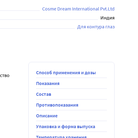
ьный состав делает его безопасным для любого типа 
Cosme Dream International Pvt.Ltd
Индия
Для контура глаз
Способ применения и дозы
тво 
Показания
Состав
Противопоказания
Описание
Упаковка и форма выпуска
Температура хранения