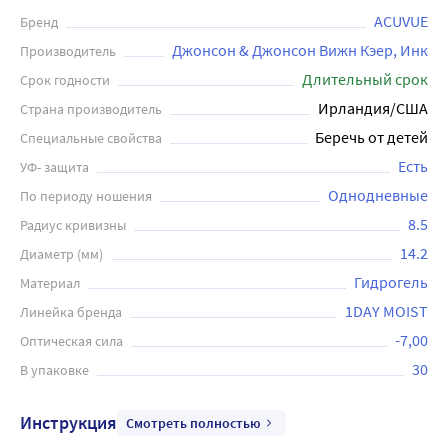
ношении, не вызывая чувства сухости и раздражения.
ACUVUE
Бренд
Acuvue 1-Day Moist обладают защитой от
Джонсон & Джонсон Вижн Кэер, Инк
Производитель
ультрафиолетовых лучей, что защищает от повреждения
Длительный срок
Срок годности
глаза и предотвращает развитие возможных
Ирландия/США
Страна производитель
заболеваний. Эти линзы имеют легкую тонкую
Беречь от детей
Специальные свойства
конструкцию, что делает их максимально комфортными
при ношении. Acuvue 1-Day Moist подходят для людей,
Есть
УФ- защита
которые ищут беспроблемные и комфортные линзы для
Однодневные
По периоду ношения
коротких и длительных периодов времени. Они
8.5
Радиус кривизны
идеально подходят для людей с чувствительными
14.2
Диаметр (мм)
глазами, для дневных мероприятий и для различных
Гидрогель
видов спорта.
Материал
1DAY MOIST
Линейка бренда
-7,00
Оптическая сила
30
В упаковке
Инструкция
Смотреть полностью