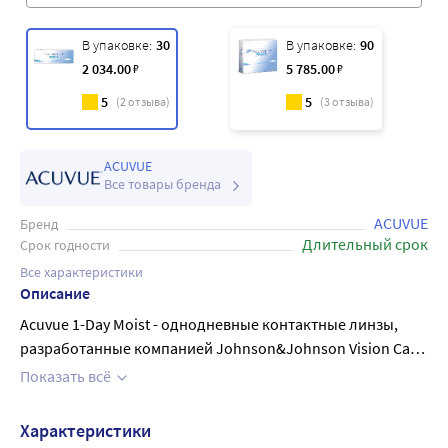
В упаковке:
30
В упаковке:
90
2 034
.00
₽
5 785
.00
₽
5
5
(
2
отзыва)
(
3
отзыва)
ACUVUE
Все товары бренда
ACUVUE
Бренд
Длительный срок
Срок годности
Все характеристики
Описание
Acuvue 1-Day Moist - однодневные контактные линзы,
разработанные компанией Johnson&Johnson Vision Care.
В каждой упаковке содержится 30 линз. Эти линзы
Показать всё
изготовлены из материала LACREON®, который
позволяет сохранять влагу и увлажнять глаза в течение
Характеристики
всего дня. Они обеспечивают комфорт и удобство при