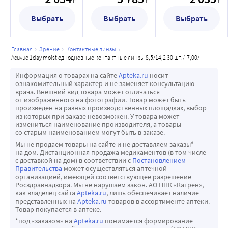
-При нахождении вблизи токсичных или раздражающих 
линзы 8,5/14,2
линзы 8,5/14,2
линзы 8,5/14,2
ДКЛ (коэффициент пропускания кислорода), Dk/t: 33.3
30 шт./-7,00/
90 шт./-7,00/
30 шт./-6,50/
испарений, снимите линзы.
Выбрать
Выбрать
Выбрать
Уникальный материал, из которого изготовлены эти 
-Никогда не допускайте контакта Ваших линз с 
оптические линзы для глаз, позволяет в течении всего 
нестерильными жидкостями (включая воду из крана и 
дня ощущать чувство комфорта. Увлажняющий 
слюну), так как это может привести к микробному 
главная
зрение
контактные линзы
компонент отлично поддерживает в структуре линзы 
acuvue 1day moist однодневные контактные линзы 8,5/14,2 30 шт./-7,00/
загрязнению, а в дальнейшем к необратимым 
влагу, а также пропускает кислород, в котором 
повреждениям глаза.
Информация о товарах на сайте
Apteka.ru
носит
находятся все необходимые для здоровья глаз 
ознакомительный характер и не заменяет консультацию
-Проинформируйте Вашего работодателя, что Вы носите 
врача. Внешний вид товара может отличаться
компоненты. Входящий в их состав «Этафилкон А» 
контактные линзы, особенно если Ваша работа 
от изображённого на фотографии. Товар может быть
благоприятно влияет на микрофлору роговицы глаза не 
произведен на разных производственных площадках, выбор
предусматривает использование средств защиты глаз.
из которых при заказе невозможен. У товара может
позволяя возникнуть аллергическим реакциям. Поэтому 
измениться наименование производителя, а товары
многие специалисты рекомендуют именно эти 
со старым наименованием могут быть в заказе.
контактные линзы для людей страдающих аллергией.
Мы не продаем товары на сайте и не доставляем заказы*
на дом. Дистанционная продажа медикаментов (в том числе
Линзы 1-Day Acuvue Moist - незаменимое решение для 
с доставкой на дом) в соответствии с
Постановлением
чувствительных глаз. Поскольку каждая линза упакована 
Правительства
может осуществляться аптечной
организацией, имеющей соответствующее разрешение
отдельно от других и находится в стерильном растворе, 
Росздравнадзора. Мы не нарушаем закон. АО НПК «Катрен»,
исключено, что на нее попадут микрочастички 
как владелец сайта
Apteka.ru
, лишь обеспечивает наличие
представленных на
Apteka.ru
товаров в ассортименте аптеки.
косметики или кожи, а ведь именно они подчас 
Товар покупается в аптеке.
становятся главными виновниками аллергических 
*под «заказом» на
Apteka.ru
понимается формирование
реакций и раздражения, возникающего при ношении 