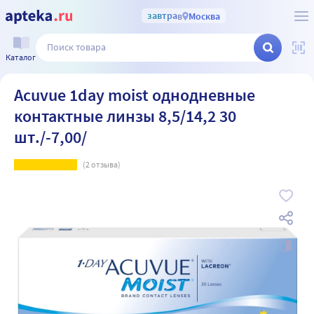
завтра
в
Москва
Каталог
Acuvue 1day moist однодневные
контактные линзы 8,5/14,2 30
шт./-7,00/
(
2
отзыва)