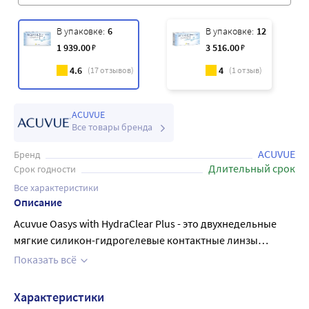
В упаковке:
6
В упаковке:
12
1 939
.00
₽
3 516
.00
₽
4.6
4
(
17
отзывов)
(
1
отзыв)
ACUVUE
Все товары бренда
ACUVUE
Бренд
Длительный срок
Срок годности
Все характеристики
Описание
Acuvue Oasys with HydraClear Plus - это двухнедельные
мягкие силикон-гидрогелевые контактные линзы
предназначены для дневного или пролонгированного
Показать всё
ношения с целью оптической коррекции
рефракционной аметропии (близорукости и
Характеристики
дальнозоркости) у пациентов, не страдающих