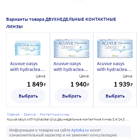
Варианты товара ДВУХНЕДЕЛЬНЫЕ КОНТАКТНЫЕ
ЛИНЗЫ
Acuvue oasys
Acuvue oasys
Acuvue oasys
with hydraclear
with hydraclear
with hydraclear
plus
plus
plus
Цена:
Цена:
Цена:
двухнедельные
двухнедельные
двухнедельные
1 849
1 940
1 939
₽
₽
₽
контактные
контактные
контактные
линзы 8,4/14,0 6
линзы 8,4/14,0 6
линзы 8,4/14,0 6
Выбрать
Выбрать
Выбрать
шт./-10,00/
шт./-9,50/
шт./-9,00/
главная
зрение
контактные линзы
acuvue oasys with hydraclear plus двухнедельные контактные линзы 8,4/14,0 6 шт./-1,25/
Информация о товарах на сайте
Apteka.ru
носит
ознакомительный характер и не заменяет консультацию