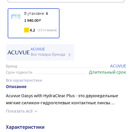
В упаковке:
6
1 940
.00
₽
4.2
(
13
отзывов)
ACUVUE
Все товары бренда
ACUVUE
Бренд
Длительный срок
Срок годности
Все характеристики
Описание
Acuvue Oasys with HydraClear Plus - это двухнедельные
мягкие силикон-гидрогелевые контактные линзы
предназначены для дневного или пролонгированного
Показать всё
ношения с целью оптической коррекции
рефракционной аметропии (близорукости и
Характеристики
дальнозоркости) у пациентов, не страдающих