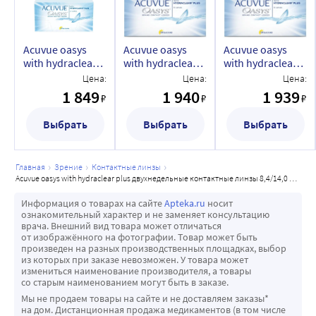
Acuvue oasys
Acuvue oasys
Acuvue oasys
with hydraclear
with hydraclear
with hydraclear
plus
plus
plus
Цена:
Цена:
Цена:
двухнедельные
двухнедельные
двухнедельные
1 849
1 940
1 939
₽
₽
₽
контактные
контактные
контактные
линзы 8,4/14,0 6
линзы 8,4/14,0 6
линзы 8,4/14,0 6
Выбрать
Выбрать
Выбрать
шт./-10,00/
шт./-9,50/
шт./-9,00/
главная
зрение
контактные линзы
acuvue oasys with hydraclear plus двухнедельные контактные линзы 8,4/14,0 6 шт./-5,75/
Информация о товарах на сайте
Apteka.ru
носит
ознакомительный характер и не заменяет консультацию
врача. Внешний вид товара может отличаться
от изображённого на фотографии. Товар может быть
произведен на разных производственных площадках, выбор
из которых при заказе невозможен. У товара может
измениться наименование производителя, а товары
со старым наименованием могут быть в заказе.
Мы не продаем товары на сайте и не доставляем заказы*
на дом. Дистанционная продажа медикаментов (в том числе