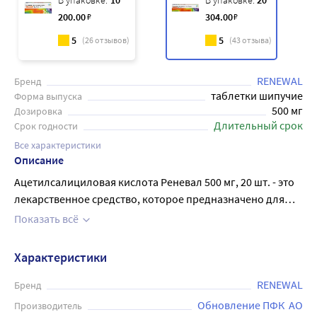
В упаковке:
10
В упаковке:
20
200
.00
₽
304
.00
₽
5
5
(
26
отзывов)
(
43
отзыва)
RENEWAL
Бренд
таблетки шипучие
Форма выпуска
500 мг
Дозировка
Длительный срок
Срок годности
Все характеристики
Описание
Ацетилсалициловая кислота Реневал 500 мг, 20 шт. - это
лекарственное средство, которое предназначено для
облегчения болевых симптомов, уменьшения
Показать всё
температуры при лихорадке и снижения воспаления при
различных заболеваниях. Действующее вещество -
Характеристики
ацетилсалициловая кислота, оказывает
противовоспалительное, жаропонижающее и
RENEWAL
Бренд
болеутоляющее действие. Препарат применяется при
Обновление ПФК  АО
Производитель