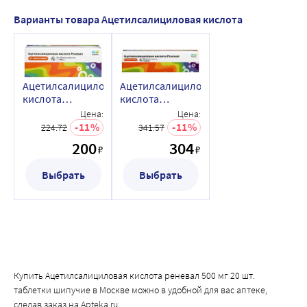
Варианты товара Ацетилсалициловая кислота
Ацетилсалициловая
Ацетилсалициловая
кислота
кислота
реневал 500 мг
реневал 500 мг
Цена:
Цена:
10 шт. таблетки
20 шт. таблетки
11
11
224.72
341.57
шипучие
шипучие
200
304
₽
₽
Выбрать
Выбрать
Купить Ацетилсалициловая кислота реневал 500 мг 20 шт.
таблетки шипучие в Москве можно в удобной для вас аптеке,
сделав заказ на Apteka.ru.