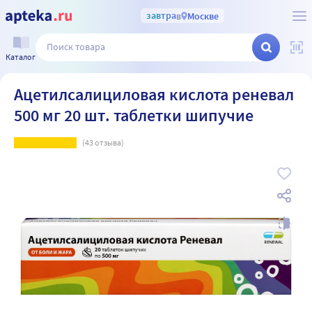
завтра
в
Москве
Каталог
Ацетилсалициловая кислота реневал
500 мг 20 шт. таблетки шипучие
(
43
отзыва)