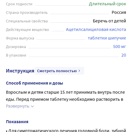
головной боли, зубной боли, мышечных болях, болях в
Длительный срок
Срок годности
спине и суставах, а также при ОРВИ, гриппе и других
Россия
Страна производитель
инфекционно-воспалительных
Беречь от детей
Специальные свойства
заболеваниях.Ацетилсалициловая кислота Реневал
представлена шипучими таблетками. Взрослым и детям
Ацетилсалициловая кислота
Действующее вещество
старше 15 лет принимать внутрь после еды. Перед
таблетки шипучие
Форма выпуска
приемом таблетку необходимо растворить в стакане
500 мг
Дозировка
воды. Длительность лечения (без консультации с
20
В упаковке
врачом) не должна превышать 7 дней при назначении в
качестве обезболивающего средства и более 3 дней - в
Инструкция
Смотреть полностью
качестве жаропонижающего средства. Перед
применением рекомендуется проконсультироваться с
Способ применения и дозы
врачом.
Взрослым и детям старше 15 лет принимать внутрь после 
еды. Перед приемом таблетку необходимо растворить в 
Развернуть
стакане воды.
При болевом синдроме слабой и средней интенсивности 
и лихорадочных состояниях разовая доза составляет 
Показания
1000 мг (соответствует 2 шипучим таблеткам препарата). 
• Для симптоматического лечения головной боли, зубной 