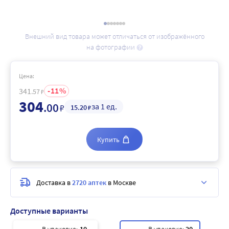
Внешний вид товара может отличаться от изображённого
на фотографии
Цена:
11
341
.57
₽
304
.00
за 1 ед.
₽
15
.20
₽
Купить
Доставка в
2720 аптек
в Москве
Доступные варианты