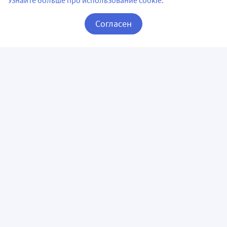
Узнайте больше про использование cookie.
Согласен
Корзина
Вход / Регистрация
ПРИЛОЖЕНИЯ
СЛЕДИТЕ ЗА НАМИ
ГОРЯЧАЯ ЛИНИЯ
О КОМПАНИИ