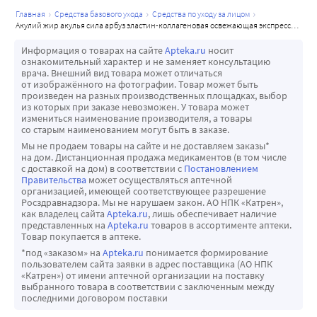
главная
средства базового ухода
средства по уходу за лицом
акулий жир акулья сила арбуз эластин-коллагеновая освежающая экспресс-маска на выход саше 10 мл
Информация о товарах на сайте
Apteka.ru
носит
ознакомительный характер и не заменяет консультацию
врача. Внешний вид товара может отличаться
от изображённого на фотографии. Товар может быть
произведен на разных производственных площадках, выбор
из которых при заказе невозможен. У товара может
измениться наименование производителя, а товары
со старым наименованием могут быть в заказе.
Мы не продаем товары на сайте и не доставляем заказы*
на дом. Дистанционная продажа медикаментов (в том числе
с доставкой на дом) в соответствии с
Постановлением
Правительства
может осуществляться аптечной
организацией, имеющей соответствующее разрешение
Росздравнадзора. Мы не нарушаем закон. АО НПК «Катрен»,
как владелец сайта
Apteka.ru
, лишь обеспечивает наличие
представленных на
Apteka.ru
товаров в ассортименте аптеки.
Товар покупается в аптеке.
*под «заказом» на
Apteka.ru
понимается формирование
пользователем сайта заявки в адрес поставщика (АО НПК
«Катрен») от имени аптечной организации на поставку
выбранного товара в соответствии с заключенным между
последними договором поставки