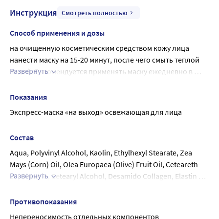
Инструкция
Смотреть полностью
Способ применения и дозы
на очищенную косметическим средством кожу лица 
нанести маску на 15-20 минут, после чего смыть теплой 
Развернуть
водой. Рекомендуется применять маску ежедневно в 
течение 2-х недель. Далее, для поддержания эффекта, 
следует использовать маску 2-3 раза в неделю.
Показания
Экспресс-маска «на выход» освежающая для лица
Состав
Aqua, Polyvinyl Alcohol, Kaolin, Ethylhexyl Stearate, Zea 
Mays (Corn) Oil, Olea Europaea (Olive) Fruit Oil, Ceteareth-
Развернуть
20, Glycerin, Cetearyl Alcohol, Desamido Collagen, Elastin PG 
2000 (Propylene Glycol (and) Hydrolyzed Elastin (and) 
Soluble Collagen), Panthenol, Watermelon Seed Extract, 
Противопоказания
Aesculus Hippocastanum Extract, Shark Liver Oil, 
Непереносимость отдельных компонентов