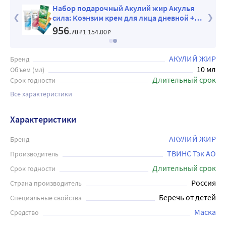
а
Набор подарочный Акулий жир Акулья
сила: Коэнзим крем для лица дневной +
Коллагеновый крем для лица ночной + 4
956
.70
₽
1 154
.00
₽
маски
АКУЛИЙ ЖИР
Бренд
10 мл
Объем (мл)
Длительный срок
Срок годности
Все характеристики
Характеристики
АКУЛИЙ ЖИР
Бренд
ТВИНС Тэк АО
Производитель
Длительный срок
Срок годности
Россия
Страна производитель
Беречь от детей
Специальные свойства
Маска
Средство