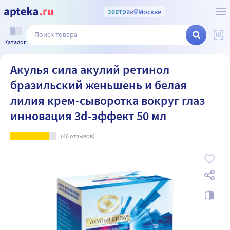
завтра
в
Москве
Каталог
Акулья сила акулий ретинол
бразильский женьшень и белая
лилия крем-сыворотка вокруг глаз
инновация 3d-эффект 50 мл
(
46
отзывов)