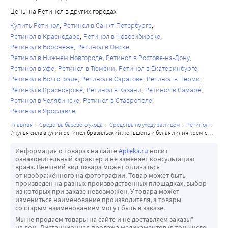
Цены на Ретинол в других городах
Купить Ретинол
Ретинол в Санкт-Петербурге
Ретинол в Краснодаре
Ретинол в Новосибирске
Ретинол в Воронеже
Ретинол в Омске
Ретинол в Нижнем Новгороде
Ретинол в Ростове-на-Дону
Ретинол в Уфе
Ретинол в Тюмени
Ретинол в Екатеринбурге
Ретинол в Волгограде
Ретинол в Саратове
Ретинол в Перми
Ретинол в Красноярске
Ретинол в Казани
Ретинол в Самаре
Ретинол в Челябинске
Ретинол в Ставрополе
Ретинол в Ярославле
главная
средства базового ухода
средства по уходу за лицом
ретинол
акулья сила акулий ретинол бразильский женьшень и белая лилия крем-сыворотка вокруг глаз инновация 3d-эффект 50 мл
Информация о товарах на сайте
Apteka.ru
носит
ознакомительный характер и не заменяет консультацию
врача. Внешний вид товара может отличаться
от изображённого на фотографии. Товар может быть
произведен на разных производственных площадках, выбор
из которых при заказе невозможен. У товара может
измениться наименование производителя, а товары
со старым наименованием могут быть в заказе.
Мы не продаем товары на сайте и не доставляем заказы*
на дом. Дистанционная продажа медикаментов (в том числе