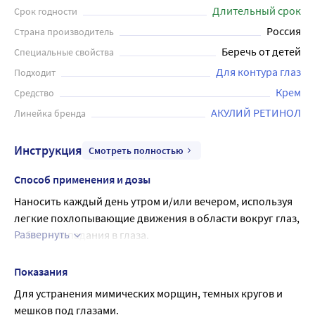
женьшеня и белой лилии обеспечивают безупречный
Длительный срок
Срок годности
уход за чувствительной кожей вокруг глаз, эффективно
Россия
Страна производитель
действуя в трех направлениях: разглаживают морщинки
Беречь от детей
Специальные свойства
вокруг глаз, сокращают отечность и припухлость век,
устраняют темные круги и мешки под глазами. Крем-
Для контура глаз
Подходит
сыворотка устраняет темные круги, снимает отечность и
Крем
Средство
припухлость век, глубоко питает, увлажняет и обновляет
АКУЛИЙ РЕТИНОЛ
Линейка бренда
кожу. Рекомендуется использовать совместно с масками
серии «Акулья сила».
Инструкция
Смотреть полностью
Способ применения и дозы
Наносить каждый день утром и/или вечером, используя 
легкие похлопывающие движения в области вокруг глаз, 
Развернуть
избегая попадания в глаза.
Рекомендуется использовать совместно с масками серии 
«Акулья сила».
Показания
Для устранения мимических морщин, темных кругов и 
мешков под глазами.