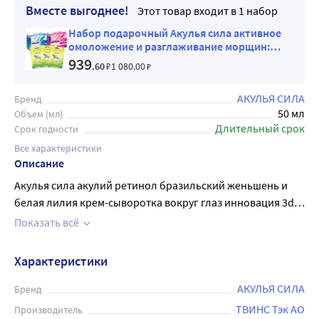
Вместе выгоднее!
Этот товар входит в 1 набор
Набор подарочный Акулья сила активное
омоложение и разглаживание морщин:
Крем дневной + Крем вокруг глаз + 3 маски
939
.60
₽
1 080
.00
₽
АКУЛЬЯ СИЛА
Бренд
50 мл
Объем (мл)
Длительный срок
Срок годности
Все характеристики
Описание
Акулья сила акулий ретинол бразильский женьшень и
белая лилия крем-сыворотка вокруг глаз инновация 3d-
эффект содержит инновационную формулу,
Показать всё
обогащённую экстрактами бразильского женьшеня и
белой лилии. Акулий ретинол и морской коллаген
Характеристики
способствуют обновлению клеток и устранению
мимических морщин, регулируют гидробаланс кожи,
АКУЛЬЯ СИЛА
Бренд
повышают ее упругость. Экстракты бразильского
ТВИНС Тэк АО
Производитель