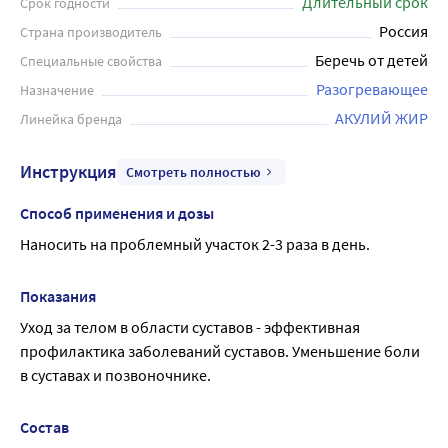
Длительный срок
Срок годности
придает эластичность околосуставным тканям.
Россия
Страна производитель
Гиалуроновая кислота поддерживает вязкость
Беречь от детей
Специальные свойства
межсуставной синовиальной жидкости и улучшает
подвижность суставов. Акулий жир и сабельник
Разогревающее
Назначение
оказывают выраженное противовоспалительное и
АКУЛИЙ ЖИР
Линейка бренда
анальгезирующее действие. Муравьиная кислота и
камфора обладают разогревающим свойством,
Инструкция
Смотреть полностью
активизируют проникновение активных компонентов,
купируют болевой синдром. Рекомендуется наносить на
Способ применения и дозы
проблемный участок 2-3 раза в день. При появлении
Наносить на проблемный участок 2-3 раза в день.
каких-либо раздражений или аллергических реакций
немедленно прекратить использование.
Показания
Уход за телом в области суставов - эффективная 
профилактика заболеваний суставов. Уменьшение боли 
в суставах и позвоночнике.
Состав