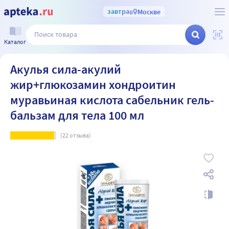
завтра
в
Москве
Каталог
Акулья сила-акулий
жир+глюкозамин хондроитин
муравьиная кислота сабельник гель-
бальзам для тела 100 мл
(
22
отзыва)