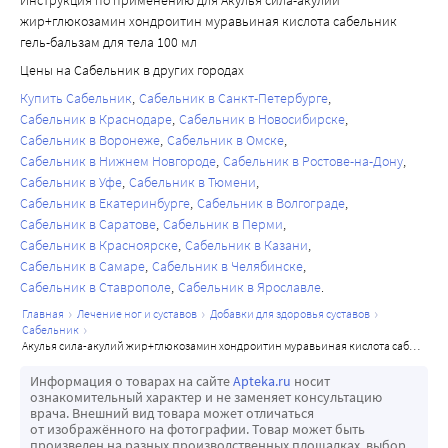
Инструкция по применению для Акулья сила-акулий
жир+глюкозамин хондроитин муравьиная кислота сабельник
гель-бальзам для тела 100 мл
Цены на Сабельник в других городах
Купить Сабельник
Сабельник в Санкт-Петербурге
Сабельник в Краснодаре
Сабельник в Новосибирске
Сабельник в Воронеже
Сабельник в Омске
Сабельник в Нижнем Новгороде
Сабельник в Ростове-на-Дону
Сабельник в Уфе
Сабельник в Тюмени
Сабельник в Екатеринбурге
Сабельник в Волгограде
Сабельник в Саратове
Сабельник в Перми
Сабельник в Красноярске
Сабельник в Казани
Сабельник в Самаре
Сабельник в Челябинске
Сабельник в Ставрополе
Сабельник в Ярославле
главная
лечение ног и суставов
добавки для здоровья суставов
сабельник
акулья сила-акулий жир+глюкозамин хондроитин муравьиная кислота сабельник гель-бальзам для тела 100 мл
Информация о товарах на сайте
Apteka.ru
носит
ознакомительный характер и не заменяет консультацию
врача. Внешний вид товара может отличаться
от изображённого на фотографии. Товар может быть
произведен на разных производственных площадках, выбор