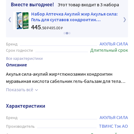
Вместе выгоднее!
Этот товар входит в 3 набора
ем при
Набор Аптечка Акулий жир Акулья сила:
ьиная
Гель для суставов хондроитин
н
глюкозамин + Крем для ног при варикозе
445
.50
₽
495
.00
₽
АКУЛЬЯ СИЛА
Бренд
Длительный срок
Срок годности
Все характеристики
Описание
Акулья сила-акулий жир+глюкозамин хондроитин
муравьиная кислота сабельник гель-бальзам для тела
отличается богатым составом активных компонентов.
Показать всё
Новая, усиленная формула, питает и восстанавливает
хрящевую ткань, кости и суставы. Гель-бальзам
Характеристики
рекомендуется применять для снятия боли и
восстановления подвижности суставов. Глюкозамин и
АКУЛЬЯ СИЛА
Бренд
хондроитин стимулируют образование соединительной
ТВИНС Тэк АО
Производитель
ткани, предотвращают разрушение хряща. Коллаген