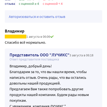
Увеличение гибкости и подвижности суставов, 
отзыва
с оценкой ≥ 4
с оценкой < 4
повышение эластичности костно-хрящевой ткани.
Показания к применению:
Авторизоваться и оставить отзыв
• восстановление разрушенных суставов
• лечение травм и переломов
• ревматизм, артроз, артрит, остеохондроз и миозит
Владимир
• шейно-грудной и пояснично-крестцовый радикулит
1 августа в 06:06
а также как эффективная профилактика заболеваний 
Спасибо всё нормально.
суставов.
Представитель ООО "ЛУЧИКС"
3 августа в 06:18
Ответ представителя поставщика
Владимир, добрый день!
Благодарим за то, что вы нашли время, чтобы
написать отзыв. Очень рады, что вы остались
довольны нашей продукцией.
Предлагаем Вам также попробовать другие
продукты нашей компании. Будем рады новым
покупкам.
С уважением, компания ЛУЧИКС."