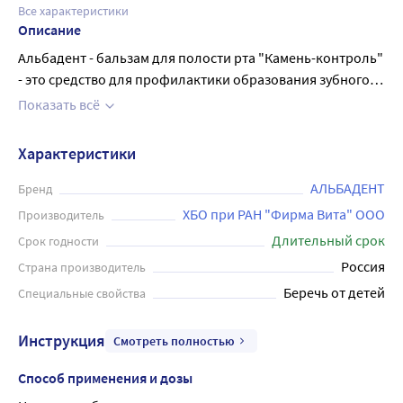
Все характеристики
Описание
Альбадент - бальзам для полости рта "Камень-контроль"
- это средство для профилактики образования зубного
налета и камней в полости рта. Бальзам состоит из
Показать всё
натуральных компонентов, включая ромашку, эвкалипт и
ментол, которые устраняют запах изо рта, освежают
Характеристики
дыхание и оказывают антибактериальное действие.
Кроме этого, Albadent укрепляет зубы и десны, снижает
АЛЬБАДЕНТ
Бренд
чувствительность зубов и способствует устранению
ХБО при РАН "Фирма Вита" ООО
Производитель
зубного налета. Применение Albadent дважды в день
Длительный срок
Срок годности
поможет сохранить здоровье полости рта и даст свежее
Россия
Страна производитель
и приятное дыхание. Бальзам представлен в большой
Беречь от детей
Специальные свойства
упаковке объемом 400 мл.
Инструкция
Смотреть полностью
Способ применения и дозы