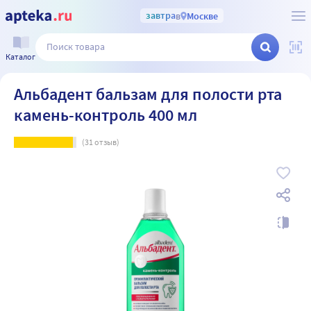
завтра
в
Москве
Каталог
Альбадент бальзам для полости рта
камень-контроль 400 мл
(
31
отзыв)