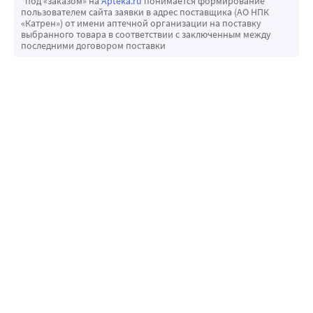
*под «заказом» на
Apteka.ru
понимается формирование
пользователем сайта заявки в адрес поставщика (АО НПК
«Катрен») от имени аптечной организации на поставку
выбранного товара в соответствии с заключенным между
последними договором поставки