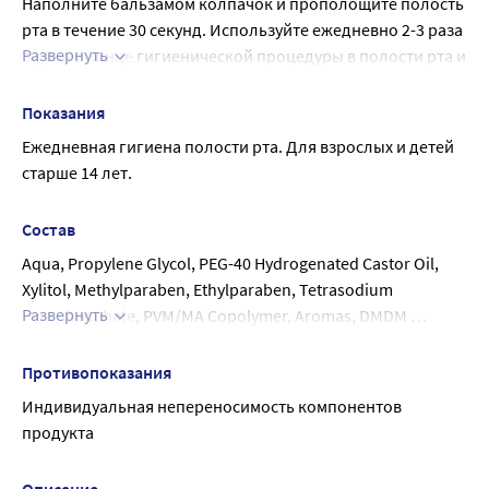
Наполните бальзамом колпачок и прополощите полость 
рта в течение 30 секунд. Используйте ежедневно 2-3 раза 
Развернуть
в день в конце гигиенической процедуры в полости рта и 
в промежутках между приемами пищи.
Не глотать.
Показания
Перед употреблением взбалтывать.
Ежедневная гигиена полости рта. Для взрослых и детей 
старше 14 лет.
Состав
Aqua, Propylene Glycol, PEG-40 Hydrogenated Castor Oil, 
Xylitol, Methylparaben, Ethylparaben, Tetrasodium 
Развернуть
Pyrophosphate, PVM/MA Copolymer, Aromas, DMDM 
Hydantoin, Citrus Limon Fruit Oil, Sodium Fluoride, Methyl 
Diisopropyl Propionamide, Sodium Saccharin, CI 19140, CI 
Противопоказания
42090, Limonene, Citral
Индивидуальная непереносимость компонентов 
продукта