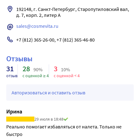
предотвращает образование опасного для зубов и десен
192148, г. Санкт-Петербург, Старопутиловский вал, 
налета. Результат: Защита от образования зубного
д. 7, корп. 2, литер А
камня.
sales@cosmevita.ru
+7 (812) 365-26-00, +7 (812) 365-46-80
Отзывы
31
28
3
90%
10%
отзыв
с оценкой ≥ 4
с оценкой < 4
Авторизоваться и оставить отзыв
Ирина
29 июля в 18:48
Реально помогает избавляться от налета. Только не 
быстро