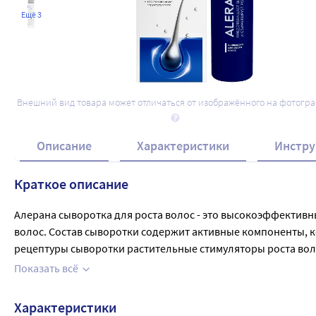
Ещё 3
Внешний вид товара может отличаться от изображённого на фотогр
Описание
Характеристики
Инстру
Краткое описание
Алерана сыворотка для роста волос - это высокоэффективн
волос. Состав сыворотки содержит активные компоненты, 
рецептуры сыворотки растительные стимуляторы роста воло
фолликулы, улучшают питание корней, активизируют рост в
Показать всё
любого типа волос и рекомендуется использовать в комплек
Характеристики