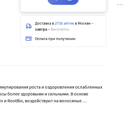
Доставка в
2716 аптек
в Москве
–
завтра
–
Бесплатно
Оплата при получении
тимулирования роста и оздоровления ослабленных 
сы более здоровыми и сильными. В основе 
 и RootBio, воздействуют на волосяные 
ки на коже головы. Сыворотка подходит для 
 бренда Алерана.