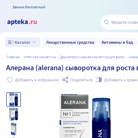
Звонок бесплатный
Лекарственные средства
Витамины и бад
Каталог
главная
аптечная косметика
дерматологическая косметика для волос
алер
Алерана (alerana) сыворотка для роста 
Добавить в избранное
Поделиться
Добавить к срав