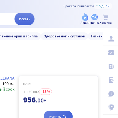
~ 5 дней
Срок хранения заказа
Искать
Акции
Уценка
Корзина
лечение орви и гриппа
Здоровье ног и суставов
Гигиена и уход
ALERANA
100 мл
Цена:
ый срок
15
1 125
.00
₽
956
.00
₽
Купить