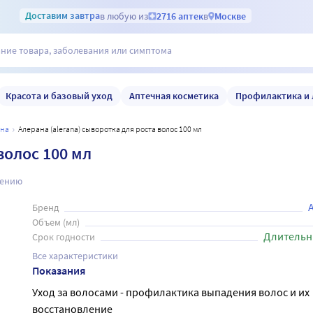
Доставим
завтра
в любую из
2716 аптек
в
Москве
Красота и базовый уход
Аптечная косметика
Профилактика и 
ана
Алерана (alerana) сыворотка для роста волос 100 мл
волос 100 мл
нению
Бренд
Объем (мл)
Длительн
Срок годности
Все характеристики
Показания
Уход за волосами - профилактика выпадения волос и их
восстановление