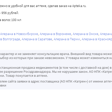
жно в удобной для вас аптеке, сделав заказ на Apteka.ru.
– 956 рублей.
а волос 100 мл
Алерана в Новосибирске
Алерана в Воронеже
Алерана в Омске
Алеран
 в Волгограде
Алерана в Саратове
Алерана в Перми
Алерана в Красноя
характер и не заменяет консультацию врача. Внешний вид товара може
ыбор из которых при заказе невозможен. У товара может измениться н
истанционная продажа медикаментов (в том числе с доставкой на дом) в
 разрешение Росздравнадзора. Мы не нарушаем закон. АО НПК «Катрен
ки. Товар покупается в аптеке.
ем сайта заявки в адрес поставщика (АО НПК «Катрен») от имени апте
авки