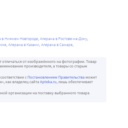
а в Нижнем Новгороде
Алерана в Ростове-на-Дону
рске
Алерана в Казани
Алерана в Самаре
т отличаться от изображённого на фотографии. Товар
аименование производителя, а товары со старым
 соответствии с
Постановлением Правительства
может
», как владелец сайта
Apteka.ru
, лишь обеспечивает
чной организации на поставку выбранного товара