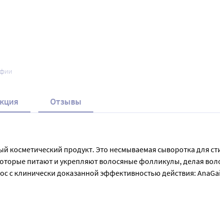
афии
кция
Отзывы
ый косметический продукт. Это несмываемая сыворотка для с
которые питают и укрепляют волосяные фолликулы, делая воло
с с клинически доказанной эффективностью действия: AnaGain
олос. Средство применяется легко и не оставляет жирной плен
се с шампунем и другими средствами для ухода за волосами от