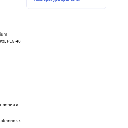
ium 
te, PEG-40 
пления и 
абленных 