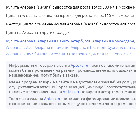
Купить Алерана (alerana) сыворотка для роста волос 100 мл в Москве мо
Цена на Алерана (alerana) сыворотка для роста волос 100 мл в Москве 
Инструкция по применению для Алерана (alerana) сыворотка для рост
Цены на Алерана в других городах
Купить Алерана
Алерана в Санкт-Петербурге
Алерана в Краснодаре
Алерана в Уфе
Алерана в Тюмени
Алерана в Екатеринбурге
Алерана
Алерана в Челябинске
Алерана в Ставрополе
Алерана в Ярославле
Информация о товарах на сайте
Apteka.ru
носит ознакомительный 
может быть произведен на разных производственных площадках, в
наименованием могут быть в заказе.
Мы не продаем товары на сайте и не доставляем заказы* на дом. Д
осуществляться аптечной организацией, имеющей соответствующее
наличие представленных на
Apteka.ru
товаров в ассортименте апте
*под «заказом» на
Apteka.ru
понимается формирование пользовател
в соответствии с заключенным между последними договором пост