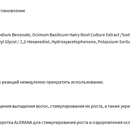
сстановление
odium Benzoate, Ocimum Basilicum Hairy Root Culture Extract /Sod
lyl Glycol / 1,2-Hexanediol, Hydroxyacetophenone, Potassium Sorba
х реакций немедленно прекратить использование.
ения выпадения волос, стимулирования их роста, а также укре
отка ALERANA для стимулирования роста и оздоровления осл