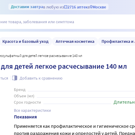
Доставим
завтра
в любую из
2716 аптек
в
Москве
Красота и базовый уход
Аптечная косметика
Профилактика и 
ессульфатный для детей легкое расчесывание 140 мл
для детей легкое расчесывание 140 мл
ться
Добавить к сравнению
Бренд
Объем (мл)
Длительн
Срок годности
Все характеристики
Показания
Применяется как профилактическое и гигиеническое ср
против раздражения кожи и опрелостей у детей. Предн