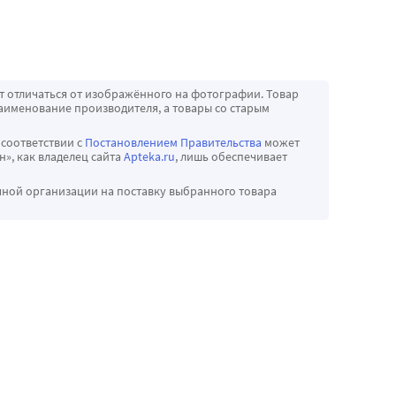
т отличаться от изображённого на фотографии. Товар
аименование производителя, а товары со старым
 соответствии с
Постановлением Правительства
может
», как владелец сайта
Apteka.ru
, лишь обеспечивает
чной организации на поставку выбранного товара