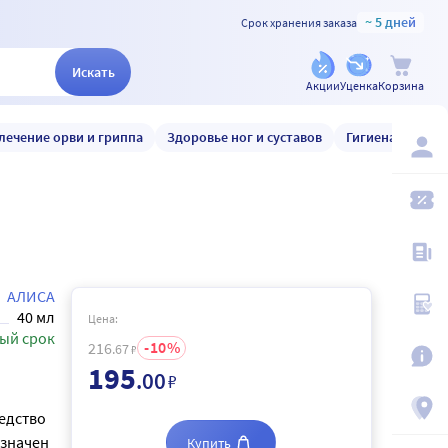
~ 5 дней
Срок хранения заказа
Искать
Акции
Уценка
Корзина
лечение орви и гриппа
Здоровье ног и суставов
Гигиена и уход
АЛИСА
40 мл
Цена:
ый срок
10
216
.67
₽
195
.00
₽
едство
азначен
Купить