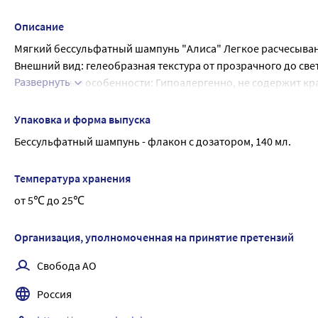
Описание
Мягкий бессульфатный шампунь "Алиса" Легкое расчесыва
Внешний вид: гелеобразная текстура от прозрачного до св
Развернуть
Специальные особенности: Гипоалергенно, не содержит кра
сульфатов. клинически тестировано, без слез.
Ваша малышка уже подросла, но ей по-прежнему требуется 
Упаковка и форма выпуска
Мягкий шампунь «Алиса» не содержит сульфатов, имеет нейт
Бессульфатный шампунь - флакон с дозатором, 140 мл.
нежных принцесс. В составе содержатся экстракты клубник
станут мягкими, шелковистыми и обретут природный блеск.
Температура хранения
Результат: Очищение волос и кожи головы. Оказывает разг
от 5℃ до 25℃
волосам естественный природный блеск.
Организация, уполномоченная на принятие претензий
Свобода АО
Россия