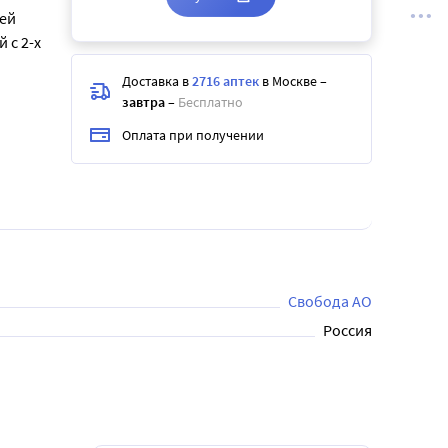
жей
 с 2-х
Доставка в
2716 аптек
в Москве
–
завтра
–
Бесплатно
Оплата при получении
Свобода АО
Россия