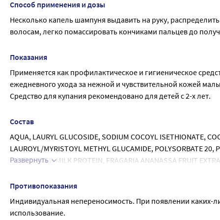
Способ применения и дозы
Несколько капель шампуня выдавить на руку, распределить
волосам, легко помассировать кончиками пальцев до получ
Показания
Применяется как профилактическое и гигиеническое средст
ежедневного ухода за нежной и чувствительной кожей мал
Средство для купания рекомендовано для детей с 2-х лет.
Состав
AQUA, LAURYL GLUCOSIDE, SODIUM COCOYL ISETHIONATE, CO
LAUROYL/MYRISTOYL METHYL GLUCAMIDE, POLYSORBATE 20, P
Развернуть
HYDROLYZED MILK PROTEIN, FRAGARIA ANANASSA FRUIT EXTRA
CITRIC ACID, DISODIUM EDTA, METHYLCHLOROISOTHIAZOLINO
Противопоказания
Индивидуальная непереносимость. При появлении каких-ли
использование.