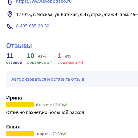
https://www.svobodako.ru
127015, г.Москва, ул.Вятская, д.47, стр.8, этаж 4, пом. 45-
8-495-685-20-50
Отзывы
11
10
1
91%
9%
отзывов
с оценкой ≥ 4
с оценкой < 4
Авторизоваться и оставить отзыв
Ирина
16 июня в 08:10
Отлично пахнет,но большой расход
Ольга
1 марта в 20:39