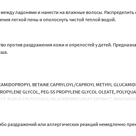
 между ладонями и нанести на влажные волосы. Распределить с
ения легкой пены и ополоснуть чистой теплой водой.
во против раздражения кожи и опрелостей у детей. Предназна
ыша.
CAMIDOPROPYL BETAINE CAPRYLOYL/CAPROYL METHYL GLUCAMIDE
ROPYLENE GLYCOL, PEG-55 PROPYLENE GLYCOL OLEATE, POLYQUAT
CT, RUBUS FRUTICOSUS (BLACKBERRY) FRUIT EXTRACT, PANTHENOL
NE, METHYLISOTHIAZOLINONE, MAGNESIUM CHLORIDE, MAGNESIUM
бо раздражений или аллергических реакций немедленно прек