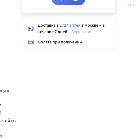
Доставка в
2727 аптек
в Москве
–
в
течение 7 дней
–
Бесплатно
Оплата при получении
мы у
?
й
етей от
и