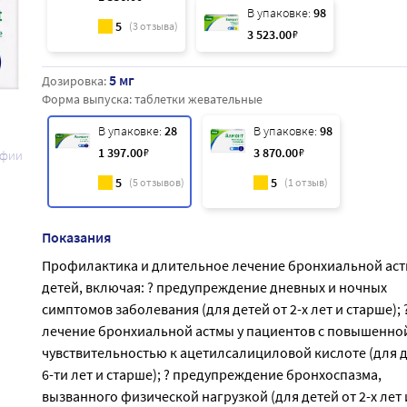
В упаковке:
98
5
(
3
отзыва)
3 523
.00
₽
5 мг
Дозировка:
Форма выпуска:
таблетки жевательные
В упаковке:
28
В упаковке:
98
1 397
.00
₽
3 870
.00
₽
афии
5
5
(
5
отзывов)
(
1
отзыв)
Показания
Профилактика и длительное лечение бронхиальной аст
детей, включая: ? предупреждение дневных и ночных
симптомов заболевания (для детей от 2-х лет и старше); 
лечение бронхиальной астмы у пациентов с повышенно
чувствительностью к ацетилсалициловой кислоте (для д
6-ти лет и старше); ? предупреждение бронхоспазма,
вызванного физической нагрузкой (для детей от 2-х лет 