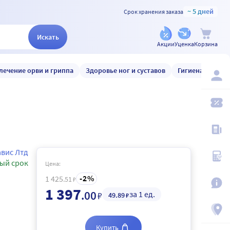
~ 5 дней
Срок хранения заказа
Искать
Акции
Уценка
Корзина
лечение орви и гриппа
Здоровье ног и суставов
Гигиена и уход
авис Лтд
ый срок
Цена:
2
1 425
.51
₽
1 397
.00
за 1 ед.
₽
49
.89
₽
Купить