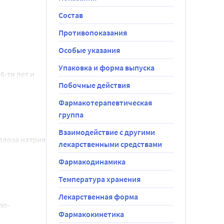
Состав
Противопоказания
Особые указания
Упаковка и форма выпуска
 1 
-ти лет и 
трения 
Побочные действия
Фармакотерапевтическая
группа
осле 
Взаимодействие с другими
ллоза натрия 
ы, так и в 
лекарственными средствами
гния стеарат 
Фармакодинамика
Температура хранения
Лекарственная форма
ые 
зо-
Фармакокинетика