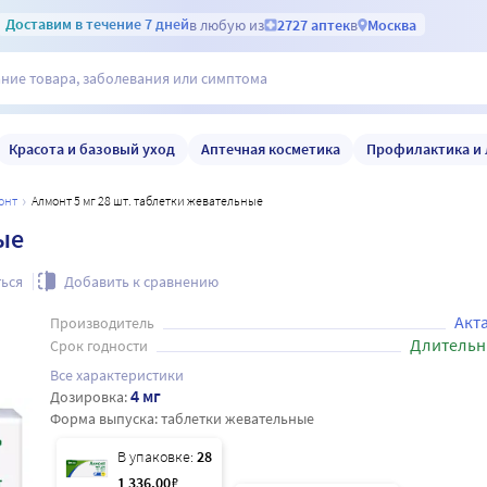
Доставим
в течение 7 дней
в любую из
2727 аптек
в
Москва
Красота и базовый уход
Аптечная косметика
Профилактика и 
монт
Алмонт 5 мг 28 шт. таблетки жевательные
ые
ься
Добавить к сравнению
Акт
Производитель
Длительн
Срок годности
Все характеристики
4 мг
Дозировка:
Форма выпуска:
таблетки жевательные
В упаковке:
28
1 336
.00
₽