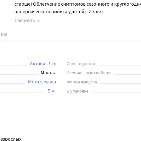
старше) Облегчение симптомов сезонного и круглогоди
аллергического ринита у детей с 2-х лет
Свернуть
ывы
Актавис Лтд
Срок годности
Мальта
Специальные свойства
Монтелукаст
Форма выпуска
5 мг
В упаковке
 взрослых.