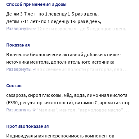
Способ применения и дозы
Детям 3-7 лет - по 1 леденцу 1-5 раз в день,
Детям 7-11 лет - по 1 леденцу 1-5 раз в день,
Развернуть
Детям старше 12 лет и взрослым - до 5 леденцов в день.
Продолжительность приема - 2 недели.
Показания
В качестве биологически активной добавки к пище - 
источника ментола, дополнительного источника 
Развернуть
витамина С. Для освежения полости рта и горла, для 
облегчения состояния дыхательных путей при 
респираторных заболеваниях, в том числе 
Состав
сопровождаемых болью в горле, кашлем и другими 
сахароза, сироп глюкозы, мёд, вода, лимонная кислота 
симптомами простудных заболеваний
(Е330, регулятор кислотности), витамин С, ароматизатор 
Развернуть
натуральный "Малина", ментол, "кармоловое масло" 
(смесь эфирных масел лаванды узколистной, лаванды 
широколистной, кассии (коричник китайский), листьев 
Противопоказания
гвоздики, околоплодника мускатного ореха, шалфея, 
Индивидуальная непереносимость компонентов 