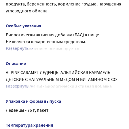
цитронеллы, аниса, лимона, тимьяна)
продукта, беременность, кормление грудью, нарушения 
углеводного обмена.
Особые указания
Биологически активная добавка (БАД) к пище
Не является лекарственным средством.
Развернуть
Перед применением рекомендуется 
проконсультироваться с врачом.
Описание
ALPINE CARAMEL ЛЕДЕНЦЫ АЛЬПИЙСКАЯ КАРАМЕЛЬ 
ДЕТСКИЕ С НАТУРАЛЬНЫМ МЕДОМ И ВИТАМИНОМ С СО 
Развернуть
ВКУСОМ МАЛИНЫ - Биологически активная добавка 
(БАД) к пище
Внешний вид и свойства: Карамель двояковыпуклая 
Упаковка и форма выпуска
круглая, цилиндрической формы, светло-желтая, 
Леденцы - 75 г, пакет
сладкая, вкус меда, кармолового масла и апельсина
Возраст: с 3 лет.
Температура хранения
Содержанье в суточной дозе (1-5 леденцов по 3,3 г)