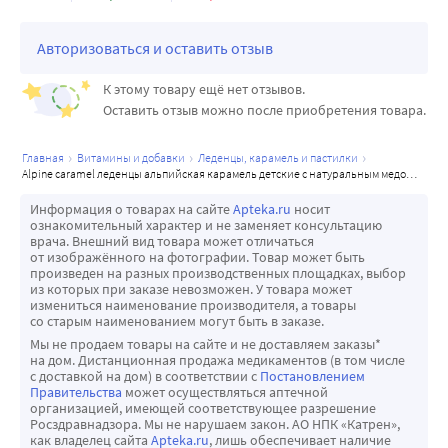
облегчают отхождение мокроты, улучшают общее 
самочувствие. Комплекс эфирных масел обладает 
Авторизоваться и оставить отзыв
антисептическим, противомикробным, 
противовирусным, иммуномодулирующим действием.
К этому товару ещё нет отзывов.
Ментол способствует облегчению дыхания, уменьшает 
Оставить отзыв можно после приобретения товара.
неприятные ощущения в горле и полости рта, 
способствует уменьшению дискомфорта в горле и 
главная
витамины и добавки
леденцы, карамель и пастилки
верхних дыхательных путях, облегчению глотания.
alpine caramel леденцы альпийская карамель детские с натуральным медом и витамином с со вкусом малины 75 гр
Витамин С проявляет антиоксидантное действие, 
Информация о товарах на сайте
Apteka.ru
носит
поддерживает функции иммунной системы организма.
ознакомительный характер и не заменяет консультацию
врача. Внешний вид товара может отличаться
Натуральный ароматизатор из сока малины и мёд 
от изображённого на фотографии. Товар может быть
придают приятный вкус, и дети принимают полезные 
произведен на разных производственных площадках, выбор
из которых при заказе невозможен. У товара может
леденцы без капризов.
измениться наименование производителя, а товары
Могут использоваться для облегчения симптомов 
со старым наименованием могут быть в заказе.
укачивания в траспорте.
Мы не продаем товары на сайте и не доставляем заказы*
на дом. Дистанционная продажа медикаментов (в том числе
За счет постепенного высвобождения эфирных масел 
с доставкой на дом) в соответствии с
Постановлением
при рассасывании леденцов создается эффект 
Правительства
может осуществляться аптечной
организацией, имеющей соответствующее разрешение
ингалирования полости рта полезными компонентами 
Росздравнадзора. Мы не нарушаем закон. АО НПК «Катрен»,
эфирных масел.
как владелец сайта
Apteka.ru
, лишь обеспечивает наличие