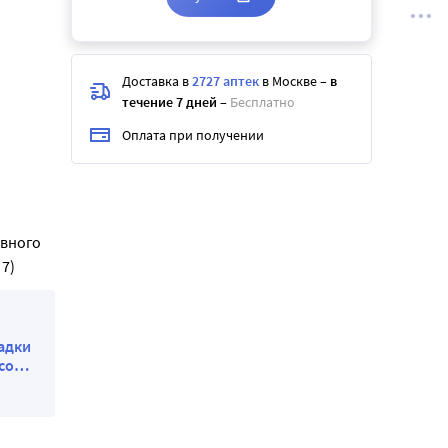
Доставка в
2727 аптек
в Москве
–
в
течение 7 дней
–
Бесплатно
Оплата при получении
евного
7)
ладки
со