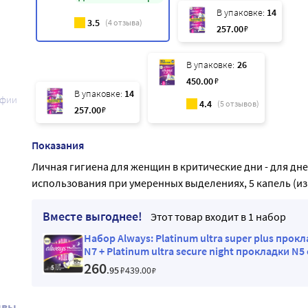
В упаковке:
14
3.5
(
4
отзыва)
257
.00
₽
В упаковке:
26
450
.00
₽
В упаковке:
14
афии
4.4
(
5
отзывов)
257
.00
₽
Показания
Личная гигиена для женщин в критические дни - для дн
использования при умеренных выделениях, 5 капель (из 
Вместе выгоднее!
Этот товар входит в 1 набор
Набор Always: Platinum ultra super plus прок
N7 + Platinum ultra secure night прокладки N5 
скидкой
260
.95
₽
439
.00
₽
ывы