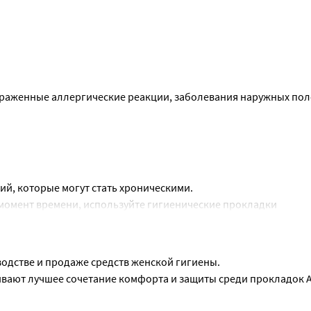
раженные аллергические реакции, заболевания наружных пол
й, которые могут стать хроническими.
момент времени, используйте гигиенические прокладки
водстве и продаже средств женской гигиены.
ают лучшее сочетание комфорта и защиты среди прокладок A