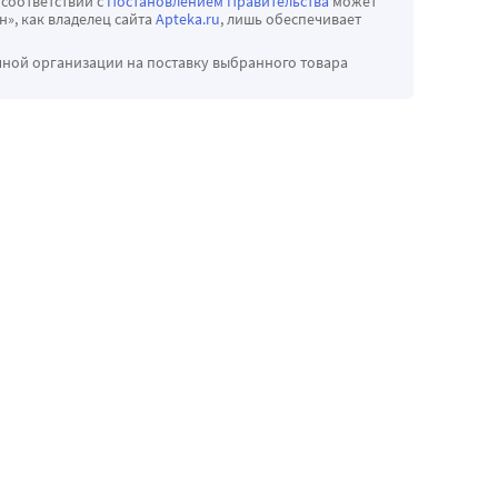
 соответствии с
Постановлением Правительства
может
», как владелец сайта
Apteka.ru
, лишь обеспечивает
чной организации на поставку выбранного товара