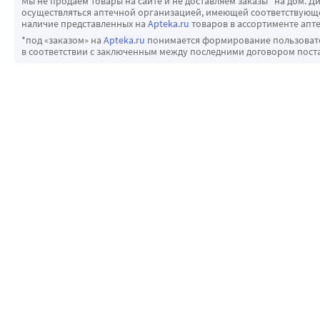
Мы не продаем товары на сайте и не доставляем заказы* на дом. Д
осуществляться аптечной организацией, имеющей соответствующее
наличие представленных на
Apteka.ru
товаров в ассортименте апте
*под «заказом» на
Apteka.ru
понимается формирование пользовател
в соответствии с заключенным между последними договором пост