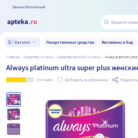
Звонок бесплатный
Лекарственные средства
Витамины и бад
Каталог
главная
средства гигиены
средства женской гигиены
Always platinum ult
Always platinum ultra super plus женск
Добавить в избранное
Поделить
(
4
отзыва)