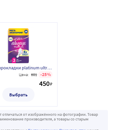
Always прокладки platinum ultra super plus женские гигиенические прокладки 26 шт.
25
Цена:
601
450
₽
Выбрать
т отличаться от изображённого на фотографии. Товар
аименование производителя, а товары со старым