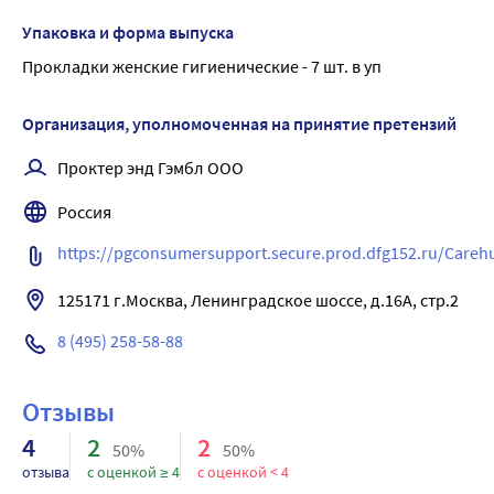
Размер: 3
Always Platinum более комфортны (по сравнению с Always U
Упаковка и форма выпуска
крылышкам.
Прокладки женские гигиенические - 7 шт. в уп
Они также обеспечивают лучшую защиту (по сравнению с Al
внутреннему слою, который запирает влагу внутри.
Организация, уполномоченная на принятие претензий
Always Platinum Супер Плюс (Размер 3) с крылышками рек
Преимущества:
Проктер энд Гэмбл ООО
-Лучшие комфорт и защита (в линейке Always Ultra)
Россия
-1000-чи мягких микроподушечек
-Мягкие как шелк крылышки
https://pgconsumersupport.secure.prod.dfg152.ru/Car
-Защитные боковые барьеры
-Нейтрализуют неприятные запахи
-Ультравпитывающий внутренний слой
8 (495) 258-58-88
-Гигиенические прокладки не раздражают кожу (доказано 
Отзывы
4
2
2
50%
50%
отзыва
с оценкой ≥ 4
с оценкой < 4