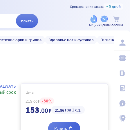
~ 5 дней
Срок хранения заказа
Искать
Акции
Уценка
Корзина
лечение орви и гриппа
Здоровье ног и суставов
Гигиена и уход
ALWAYS
ый срок
Цена:
30
219
.00
₽
153
.00
за 1 ед.
₽
21
.86
₽
Купить