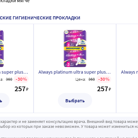
кладки мягче 
ЖЕНСКИЕ ГИГИЕНИЧЕСКИЕ ПРОКЛАДКИ
Always platinum ultra super plus женские гигиенические прокладки 14 шт.
Always platinum ultra super plus женские гигиенические прокладки 14 шт.
30
30
а:
368
Цена:
368
257
257
₽
₽
ь
Выбрать
характер и не заменяет консультацию врача. Внешний вид товара може
ыбор из которых при заказе невозможен. У товара может измениться н