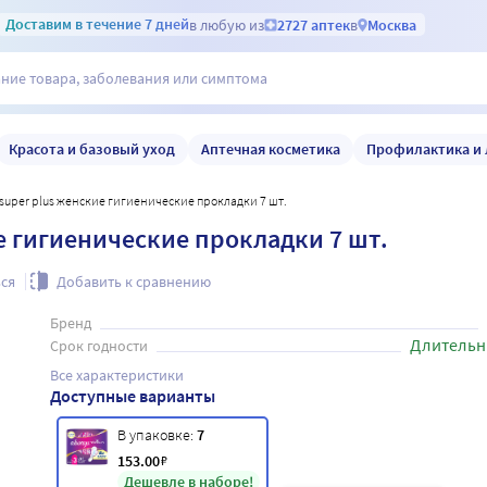
Доставим
в течение 7 дней
в любую из
2727 аптек
в
Москва
Красота и базовый уход
Аптечная косметика
Профилактика и 
ra super plus женские гигиенические прокладки 7 шт.
ие гигиенические прокладки 7 шт.
ся
Добавить к сравнению
Бренд
Длительн
Срок годности
Все характеристики
Доступные варианты
В упаковке:
7
153
.00
₽
Дешевле в наборе!