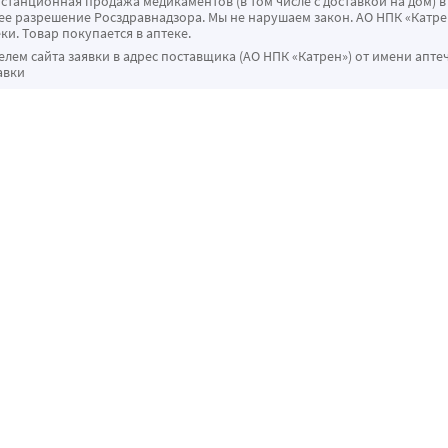
истанционная продажа медикаментов (в том числе с доставкой на дом) в
 разрешение Росздравнадзора. Мы не нарушаем закон. АО НПК «Катрен
ки. Товар покупается в аптеке.
ем сайта заявки в адрес поставщика (АО НПК «Катрен») от имени апте
авки