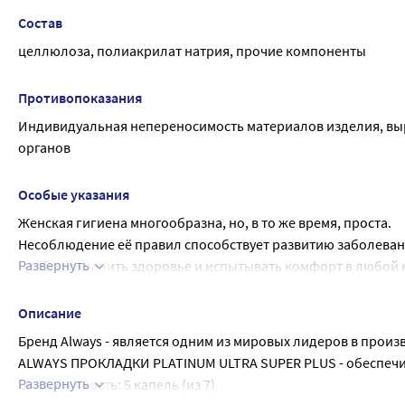
Состав
целлюлоза, полиакрилат натрия, прочие компоненты
Противопоказания
Индивидуальная непереносимость материалов изделия, вы
органов
Особые указания
Женская гигиена многообразна, но, в то же время, проста.
Несоблюдение её правил способствует развитию заболевани
Развернуть
Чтобы сохранить здоровье и испытывать комфорт в любой 
После использования не утилизировать в канализацию!
Описание
Бренд Always - является одним из мировых лидеров в произ
ALWAYS ПРОКЛАДКИ PLATINUM ULTRA SUPER PLUS - обеспечив
Развернуть
Впитываемость: 5 капель (из 7)