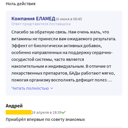
атеросклероза.
Ноль действия
• Поддерживает эластичность сосудов, сокращая риск 
инсульта и инфаркта.
Компания ЕЛАМЕД
16 июня в 06:45
• Способствует нормализации артериального давления, 
Ответ представителя поставщика
снижая риск хронической гипертонии.
Спасибо за обратную связь. Нам очень жаль, что
11 компонентов в составе предназначены для 
витамины не принесли вам ожидаемого результата.
комплексной поддержки сердца при повышенных 
Эффект от биологически активных добавок,
нагрузках и стрессе, помогая сохранить здоровье и 
особенно направленных на поддержку сердечно-
энергию.
сосудистой системы, часто является
АКТИВНЫЕ ИНГРЕДИЕНТЫ:
накопительным и индивидуальным. В отличие от
Коэнзим Q10 - участвует в производстве энергии в 
лекарственных препаратов, БАДы работают мягко,
каждой клетке тела, улучшает клеточное дыхание, 
помогая организму восполнять дефицит полез
…
мощнейший антиоксидант. Помогает снизить риск 
Читать полностью
атеросклероза, укрепить сердце и сосуды. Особенно 
полезен тем, кто принимает статины, а также людям 
старше 30 лет, когда в организме начинает снижаться 
Андрей
естественный синтез этого удивительно полезного 
24 апреля в 18:39
вещества.
Приабрёл впервые по совету знакомых
Кверцетин - сильный антиоксидант, который важен для 