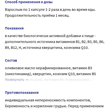
Способ применения и дозы
Взрослым по 1 капсуле 1-2 раза в день во время еды.
Продолжительность приёма 1 месяц.
Показания
в качестве биологически активной добавки к пище - 
дополнительного источника витаминов В1, В2, В3, В5, В6, 
В9, В12, Н, источника кверцетина, коэнзима Q10.
Состав
оливковое масло нерафинированное, витамин В3 
(никотинамид), кверцетин, коэнзим Q10, витамин В5 
Развернуть
(пантотенат кальция), витамин В6 (пиридоксина 
гидрохлорид), витамин В1 (тиамина мононитрат), 
витамин В2 (рибофлавин), витамин В9 (фолиевая 
Противопоказания
кислота), витамин Н (биотин), витамин В12 
индивидуальная непереносимость компонентов, 
(цианокобаламин). Вспомогательные вещества: капсула 
беременность и кормление грудью. Перед применением 
желатиновая (желатин, глицерин агент 