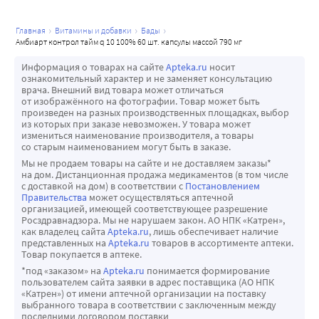
главная
витамины и добавки
бады
амбиарт контрол тайм q 10 100% 60 шт. капсулы массой 790 мг
Информация о товарах на сайте
Apteka.ru
носит
ознакомительный характер и не заменяет консультацию
врача. Внешний вид товара может отличаться
от изображённого на фотографии. Товар может быть
произведен на разных производственных площадках, выбор
из которых при заказе невозможен. У товара может
измениться наименование производителя, а товары
со старым наименованием могут быть в заказе.
Мы не продаем товары на сайте и не доставляем заказы*
на дом. Дистанционная продажа медикаментов (в том числе
с доставкой на дом) в соответствии с
Постановлением
Правительства
может осуществляться аптечной
организацией, имеющей соответствующее разрешение
Росздравнадзора. Мы не нарушаем закон. АО НПК «Катрен»,
как владелец сайта
Apteka.ru
, лишь обеспечивает наличие
представленных на
Apteka.ru
товаров в ассортименте аптеки.
Товар покупается в аптеке.
*под «заказом» на
Apteka.ru
понимается формирование
пользователем сайта заявки в адрес поставщика (АО НПК
«Катрен») от имени аптечной организации на поставку
выбранного товара в соответствии с заключенным между
последними договором поставки