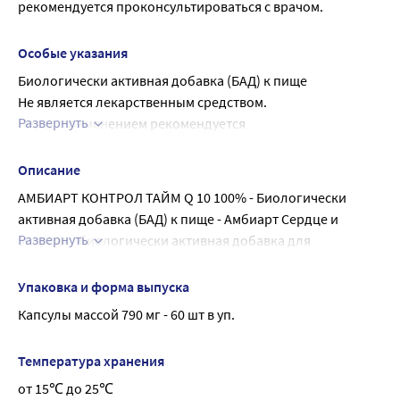
рекомендуется проконсультироваться с врачом.
влагоудерживающий, сорбит агент 
влагоудерживающий), кремния диоксид (носитель), 
Особые указания
антиокислитель гриндокс (аскорбилпальмитат, 
Биологически активная добавка (БАД) к пище
натуральный концентрат смеси токоферолов, лецитин, 
Не является лекарственным средством.
рапсовое масло)..
Развернуть
Перед применением рекомендуется 
проконсультироваться с врачом.
Описание
АМБИАРТ КОНТРОЛ ТАЙМ Q 10 100% - Биологически 
активная добавка (БАД) к пище - Амбиарт Сердце и 
Развернуть
энергия - биологически активная добавка для 
комплексной поддержки сердца и повышения уровня 
энергии.
Упаковка и форма выпуска
Прием 2 капсул (рекомендуемая суточная доза) 
Капсулы массой 790 мг - 60 шт в уп.
обеспечит поступление:
витамин В1 2,8 мг 200¹,³
Температура хранения
витамин В2 3,2 мг 200¹,³
от 15℃ до 25℃
витамин В3 36 мг 200¹,³