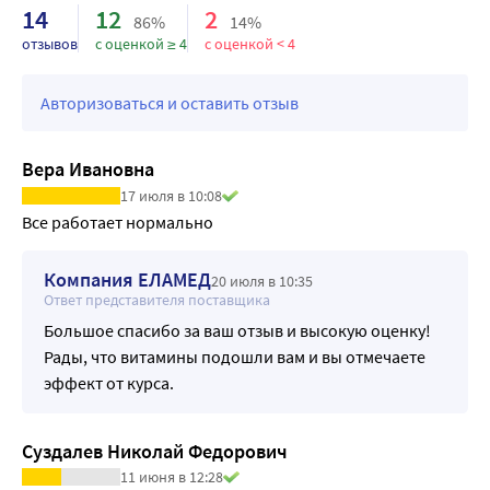
14
12
2
86%
14%
• при употреблении большого количества кофе и 
отзывов
с оценкой ≥ 4
с оценкой < 4
энергетиков;
• при нерегулярном питании и наличии вредных 
привычек;
Авторизоваться и оставить отзыв
• при наследственной предрасположенности к сердечно-
сосудистым заболеваниям или другими факторами риска 
Вера Ивановна
(например, диабет, ожирение);
17 июля в 10:08
• при приёме статинов.
Все работает нормально 
КАК ПОМОГАЕТ?
• Укрепляет сердце и сосуды, снижая их проницаемость.
Компания ЕЛАМЕД
20 июля в 10:35
• Смягчает вредное воздействие нездоровой пищи на 
Ответ представителя поставщика
сердце и сосуды, снижая уровень холестерина.
Большое спасибо за ваш отзыв и высокую оценку!
• Восполняет недостаток коэнзима Q10 при приёме 
Рады, что витамины подошли вам и вы отмечаете
статинов.
эффект от курса.
• Даёт заряд бодрости и жизненных сил.
• Способствует уменьшению вязкости крови, 
предотвращая образование тромбов.
Суздалев Николай Федорович
• Снижает риск сердечно-сосудистых заболеваний, 
11 июня в 12:28