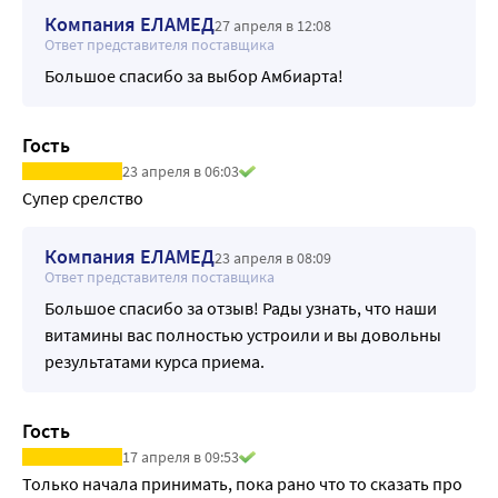
замедления старения клеток, нормализации 
Компания ЕЛАМЕД
27 апреля в 12:08
артериального давления, укрепления стенок сосудов и 
Ответ представителя поставщика
снижения их проницаемости. Способствует снижению 
Большое спасибо за выбор Амбиарта!
вязкости крови.
Витамины группы В и витамин Н (В1, В2, В3, В5, В6, В9, В12, 
Гость
биотин) - участвуют в защите от атеросклероза, 
23 апреля в 06:03
способствуют снижению уровня холестерина, 
Супер срелство
поддерживают эластичность сосудов, что важно для 
снижения риска инсультов и инфарктов, способствуют 
снижению артериального давления.
Компания ЕЛАМЕД
23 апреля в 08:09
Ответ представителя поставщика
Оливковое масло - источник Омега-9, богато эфирами 
олеиновой кислоты. Помогает снизить вредное влияние 
Большое спасибо за отзыв! Рады узнать, что наши
нездоровой пищи, снижать риск сердечно-сосудистых 
витамины вас полностью устроили и вы довольны
заболеваний, диабет и ожирения.
результатами курса приема.
Гость
17 апреля в 09:53
Только начала принимать, пока рано что то сказать про 