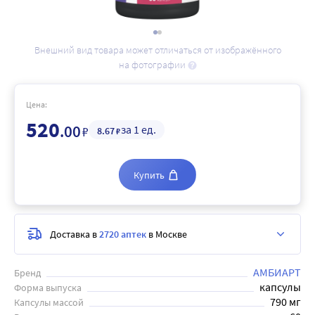
Внешний вид товара может отличаться от изображённого
на фотографии
Цена:
520
.00
за 1 ед.
₽
8
.67
₽
Купить
Доставка в
2720 аптек
в Москве
АМБИАРТ
Бренд
капсулы
Форма выпуска
790 мг
Капсулы массой