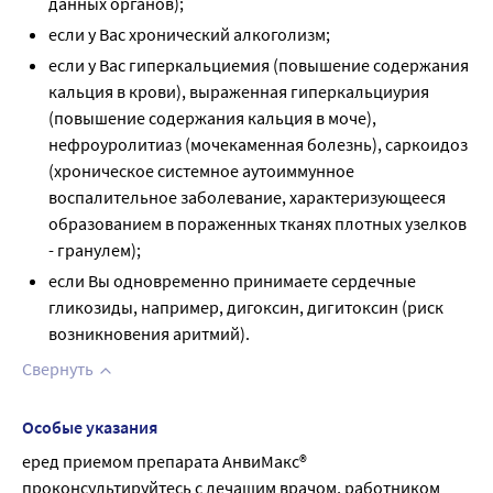
данных органов);
если у Вас хронический алкоголизм;
если у Вас гиперкальциемия (повышение содержания
кальция в крови), выраженная гиперкальциурия
(повышение содержания кальция в моче),
нефроуролитиаз (мочекаменная болезнь), саркоидоз
(хроническое системное аутоиммунное
воспалительное заболевание, характеризующееся
образованием в пораженных тканях плотных узелков
- гранулем);
если Вы одновременно принимаете сердечные
гликозиды, например, дигоксин, дигитоксин (риск
возникновения аритмий).
Свернуть
Особые указания
еред приемом препарата АнвиМакс® 
проконсультируйтесь с лечащим врачом, работником 