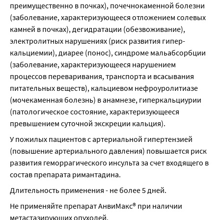
преимущественно в почках), почечнокаменной болезни 
(заболевание, характеризующееся отложением солевых 
камней в почках), дегидратации (обезвоживание), 
электролитных нарушениях (риск развития гипер-
кальциемии), диарее (понос), синдроме мальабсорбции 
(заболевание, характеризующееся нарушением 
процессов переваривания, транспорта и всасывания 
питательных веществ), кальциевом нефроуролитиазе 
(мочекаменная болезнь) в анамнезе, гиперкальциурии 
(патологическое состояние, характеризующееся 
превышением суточной экскреции кальция).
У пожилых пациентов с артериальной гипертензией 
(повышение артериального давления) повышается риск 
развития геморрагического инсульта за счет входящего в 
состав препарата римантадина.
Длительность применения - не более 5 дней.
Не применяйте препарат АнвиМакс® при наличии 
метастазирующих опухолей.