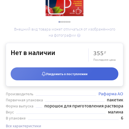
Внешний вид товара может отличаться от изображённого
на фотографии
Нет в наличии
355
₽
Последняя цена
Уведомить о поступлении
Рафарма АО
Производитель
пакетик
Первичная упаковка
порошок для приготовления раствора
Форма выпуска
малина
Вкус
6
В упаковке
Все характеристики