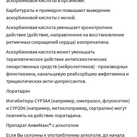
аскорбиновой кислоты в организме.
Барбитураты и примидон повышают выведение 
аскорбиновой кислоты с мочой.
Аскорбиновая кислота уменьшает хронотропное 
действие (действие, направленное на восстановление 
ритмичных сокращений сердца) изопреналина.
Аскорбиновая кислота может уменьшать 
терапевтическое действие антипсихотических 
лекарственных средств (нейролептиков) - производных 
фенотиазина, канальцевую реабсорбцию амфетамина и 
трициклических анти¬депрессантов.
Лоратадин
Ингибиторы СYР3А4 (например, омепразол, флуоксетин) 
и СYР2D6 (например, метоклопрамид, сертралин) могут 
повлиять на действие лоратадина.
Препарат АнвиМакс® с алкоголем
Если Вы склонны к употреблению алкоголя, до начала 