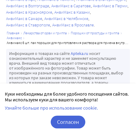
АнвиМакс в Волгограде
АнвиМакс в Саратове
АнвиМакс в Перми
АнвиМакс в Красноярске
АнвиМакс в Казани
АнвиМакс в Самаре
АнвиМакс в Челябинске
АнвиМакс в Ставрополе
АнвиМакс в Ярославле
главная
лекарства от орви и гриппа
порошки от простуды и гриппа
анвимакс
анвимакс 6 шт. пак порошок для приготовления раствора для приема внутрь /малина
Информация о товарах на сайте
Apteka.ru
носит
ознакомительный характер и не заменяет консультацию
врача. Внешний вид товара может отличаться
от изображённого на фотографии. Товар может быть
произведен на разных производственных площадках, выбор
из которых при заказе невозможен. У товара может
измениться наименование производителя, а товары
со старым наименованием могут быть в заказе.
Куки необходимы для более удобного посещения сайтов.
Мы не продаем товары на сайте и не доставляем заказы*
Мы используем куки для вашего комфорта!
на дом. Дистанционная продажа медикаментов (в том числе
с доставкой на дом) в соответствии с
Постановлением
Узнайте больше про использование cookie.
Правительства
может осуществляться аптечной
организацией, имеющей соответствующее разрешение
Росздравнадзора. Мы не нарушаем закон. АО НПК «Катрен»,
Согласен
как владелец сайта
Apteka.ru
, лишь обеспечивает наличие
представленных на
Apteka.ru
товаров в ассортименте аптеки.
Корзина
Вход / Регистрация
Товар покупается в аптеке.