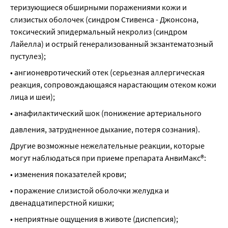
теризующиеся обширными поражениями кожи и 
слизистых оболочек (синдром Стивенса - Джонсона, 
токсический эпидермальный некролиз (синдром 
Лайелла) и острый генерализованный экзантематозный 
пустулез);
• ангионевротический отек (серьезная аллергическая 
реакция, сопровождающаяся нарастающим отеком кожи 
лица и шеи);
• анафилактический шок (понижение артериального
давления, затрудненное дыхание, потеря сознания).
Другие возможные нежелательные реакции, которые 
могут наблюдаться при приеме препарата АнвиМакс®:
• изменения показателей крови;
• поражение слизистой оболочки желудка и 
двенадцатиперстной кишки;
• неприятные ощущения в животе (диспепсия);