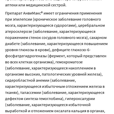
аптеки или медицинской сестрой.
Препарат АнвиМакс® имеет ограничения применения 
при эпилепсии (хроническое заболевание головного 
мозга, характеризующееся судорогами), церебральном 
атеросклерозе (заболевание, характеризующееся 
поражением стенок сосудов головного мозга), сахарном 
диабете (заболевание, характеризующееся повышением 
уровня глюкозы в крови), дефиците глюкозо-6- 
фосфатдегидрогеназы (фермент, который представлен 
во всех клетках организма), гемохроматозе 
(заболевание, характеризующееся накоплением в 
организме высоких, патологических уровней железа), 
сидеробластной анемии (заболевание, 
характеризующееся избыточным отложением железа в 
тканях), талассемии (заболевание, характеризующееся 
дефектом синтеза гемоглобина), гипероксалурии 
(заболевание, характеризующееся избыточной 
выработкой и отложением оксалата кальция в органах, 