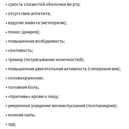
• сухость слизистой оболочки во рту;
• отсутствие аппетита;
• вздутие живота (метеоризм);
• понос (диарея);
• повышенная возбудимость;
• сонливость;
• тремор (потрясывание конечностей);
• повышенная двигательная активность (гиперкинезия);
• головокружение;
• головная боль;
• «приливы» крови к лицу;
• умеренное учащение мочеиспускания (поллакиурия);
• кожная сыпь;
• зуд;