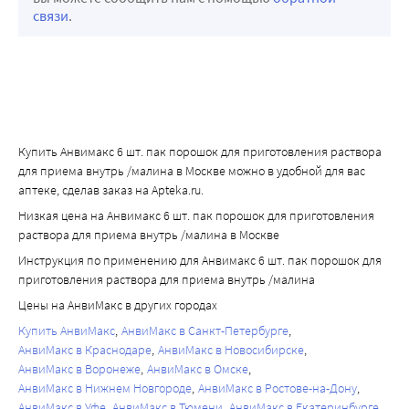
связи
.
Купить Анвимакс 6 шт. пак порошок для приготовления раствора
для приема внутрь /малина в Москве можно в удобной для вас
аптеке, сделав заказ на Apteka.ru.
Низкая цена на Анвимакс 6 шт. пак порошок для приготовления
раствора для приема внутрь /малина в Москве
Инструкция по применению для Анвимакс 6 шт. пак порошок для
приготовления раствора для приема внутрь /малина
Цены на АнвиМакс в других городах
Купить АнвиМакс
АнвиМакс в Санкт-Петербурге
АнвиМакс в Краснодаре
АнвиМакс в Новосибирске
АнвиМакс в Воронеже
АнвиМакс в Омске
АнвиМакс в Нижнем Новгороде
АнвиМакс в Ростове-на-Дону
АнвиМакс в Уфе
АнвиМакс в Тюмени
АнвиМакс в Екатеринбурге