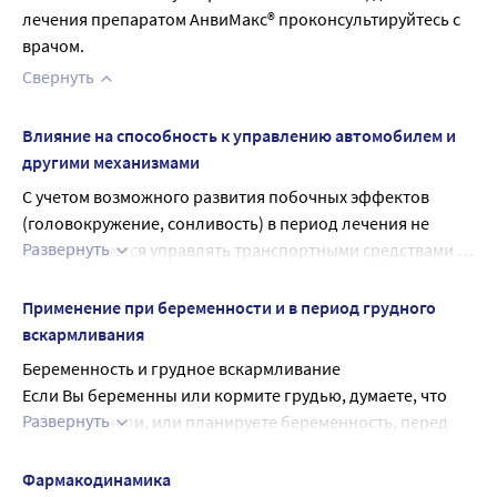
лечения препаратом АнвиМакс® проконсультируйтесь с 
врачом.
Свернуть
Влияние на способность к управлению автомобилем и
другими механизмами
С учетом возможного развития побочных эффектов 
(головокружение, сонливость) в период лечения не 
Развернуть
реко-мендуется управлять транспортными средствами и 
заниматься другими видами деятельности, требующими 
повышенной концентрации внимания и высокой 
Применение при беременности и в период грудного
скорости психомоторных реакций (оценка различных 
вскармливания
ситуаций и адекватное реагирование на них).
Беременность и грудное вскармливание
Если Вы беременны или кормите грудью, думаете, что 
Развернуть
забе¬ременели, или планируете беременность, перед 
началом приема препарата проконсультируйтесь с 
лечащим врачом.
Фармакодинамика