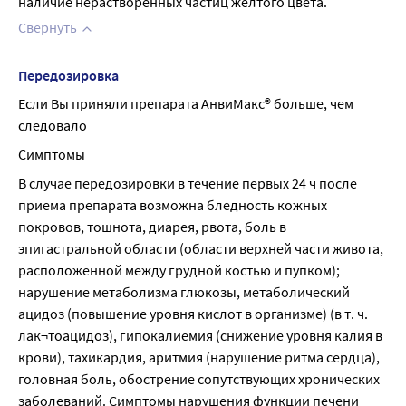
наличие нерастворенных частиц желтого цвета.
Свернуть
Передозировка
Если Вы приняли препарата АнвиМакс® больше, чем 
следовало
Симптомы
В случае передозировки в течение первых 24 ч после 
приема препарата возможна бледность кожных 
покровов, тошнота, диарея, рвота, боль в 
эпигастральной области (области верхней части живота, 
расположенной между грудной костью и пупком); 
нарушение метаболизма глюкозы, метаболический 
ацидоз (повышение уровня кислот в организме) (в т. ч. 
лак¬тоацидоз), гипокалиемия (снижение уровня калия в 
крови), тахикардия, аритмия (нарушение ритма сердца), 
головная боль, обострение сопутствующих хронических 
заболеваний. Симптомы нарушения функции печени 