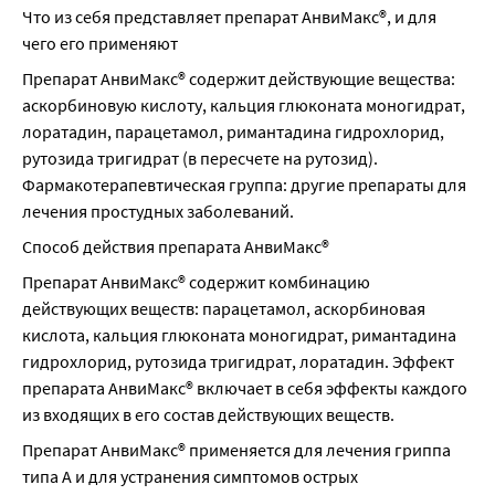
Беременность
Что из себя представляет препарат АнвиМакс®, и для 
Препарат АнвиМакс® противопоказан во время 
чего его применяют
беременности. Не принимайте препарат АнвиМакс® во 
Препарат АнвиМакс® содержит действующие вещества: 
время беременности.
аскорбиновую кислоту, кальция глюконата моногидрат, 
Грудное вскармливание
лоратадин, парацетамол, римантадина гидрохлорид, 
Препарат АнвиМакс® противопоказан в период грудного 
рутозида тригидрат (в пересчете на рутозид). 
вскармливания. Не принимайте препарат АнвиМакс® в 
Фармакотерапевтическая группа: другие препараты для 
период грудного вскармливания.
лечения простудных заболеваний.
Способ действия препарата АнвиМакс®
Препарат АнвиМакс® содержит комбинацию 
действующих веществ: парацетамол, аскорбиновая 
кислота, кальция глюконата моногидрат, римантадина 
гидрохлорид, рутозида тригидрат, лоратадин. Эффект 
препарата АнвиМакс® включает в себя эффекты каждого 
из входящих в его состав действующих веществ.
Препарат АнвиМакс® применяется для лечения гриппа 
типа А и для устранения симптомов острых 