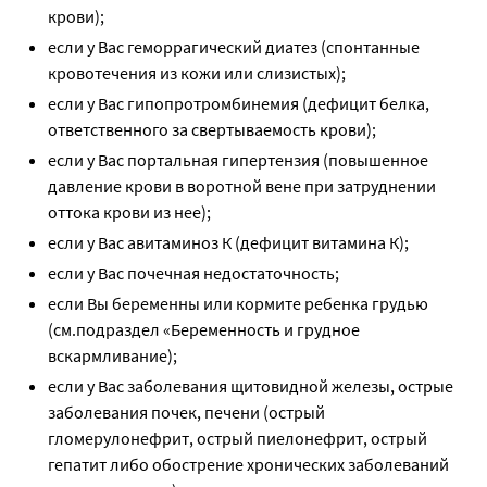
крови);
если у Вас геморрагический диатез (спонтанные
кровотечения из кожи или слизистых);
если у Вас гипопротромбинемия (дефицит белка,
ответственного за свертываемость крови);
если у Вас портальная гипертензия (повышенное
давление крови в воротной вене при затруднении
оттока крови из нее);
если у Вас авитаминоз К (дефицит витамина К);
если у Вас почечная недостаточность;
если Вы беременны или кормите ребенка грудью
(см.подраздел «Беременность и грудное
вскармливание);
если у Вас заболевания щитовидной железы, острые
заболевания почек, печени (острый
гломерулонефрит, острый пиелонефрит, острый
гепатит либо обострение хронических заболеваний