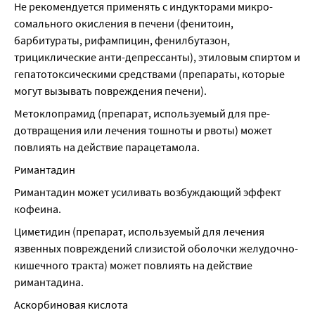
Не рекомендуется применять с индукторами микро-
сомального окисления в печени (фенитоин, 
барбитураты, рифампицин, фенилбутазон, 
трициклические анти-депрессанты), этиловым спиртом и 
гепатотоксическими средствами (препараты, которые 
могут вызывать повреждения печени).
Метоклопрамид (препарат, используемый для пре-
дотвращения или лечения тошноты и рвоты) может 
повлиять на действие парацетамола.
Римантадин
Римантадин может усиливать возбуждающий эффект 
кофеина.
Циметидин (препарат, используемый для лечения 
язвенных повреждений слизистой оболочки желудочно-
кишечного тракта) может повлиять на действие 
римантадина.
Аскорбиновая кислота