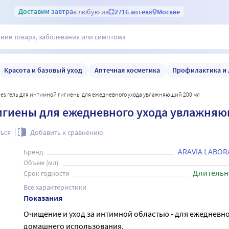
Доставим
завтра
в любую из
2716 аптек
в
Москве
Красота и базовый уход
Аптечная косметика
Профилактика и 
tories гель для интимной гигиены для ежедневного ухода увлажняющий 200 мл
 гигиены для ежедневного ухода увлажня
ься
Добавить к сравнению
ARAVIA LABOR
Бренд
Объем (мл)
Длительн
Срок годности
Все характеристики
Показания
Очищение и уход за интимной областью - для ежедневн
домашнего использования.