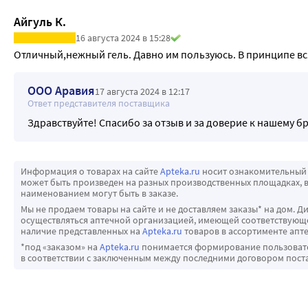
Айгуль К.
16 августа 2024 в 15:28
Отличный,нежный гель. Давно им пользуюсь. В принципе вс
ООО Аравия
17 августа 2024 в 12:17
Ответ представителя поставщика
Здравствуйте! Спасибо за отзыв и за доверие к нашему б
Информация о товарах на сайте
Apteka.ru
носит ознакомительный 
может быть произведен на разных производственных площадках, в
наименованием могут быть в заказе.
Мы не продаем товары на сайте и не доставляем заказы* на дом. Д
осуществляться аптечной организацией, имеющей соответствующее
наличие представленных на
Apteka.ru
товаров в ассортименте апте
*под «заказом» на
Apteka.ru
понимается формирование пользовател
в соответствии с заключенным между последними договором пост