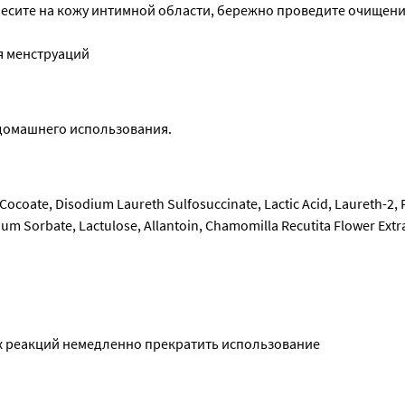
анесите на кожу интимной области, бережно проведите очищени
я менструаций
 домашнего использования.
Cocoate, Disodium Laureth Sulfosuccinate, Lactic Acid, Laureth-2,
m Sorbate, Lactulose, Allantoin, Chamomilla Recutita Flower Extrac
х реакций немедленно прекратить использование