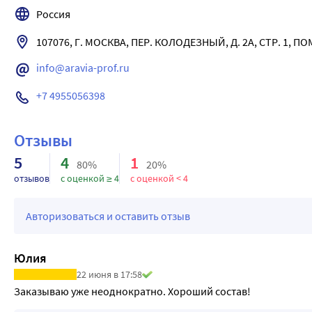
-Аллантоин увлажняет, помогает сохранить уровень влаги, с
Россия
-Витамин Е помогает поддерживать уровень влаги.
-Экстракт солодки и ромашки обладают выраженным смяг
107076, Г. МОСКВА, ПЕР. КОЛОДЕЗНЫЙ, Д. 2А, СТР. 1, П
ПРЕИМУЩЕСТВА:
info@aravia-prof.ru
• Гипоаллергенно
• Рекомендовано гинекологами
+7 4955056398
• Одобрено дерматологами
• рН 4,2 - 4,3
Отзывы
ДЕЙСТВИЕ:
• Бережно очищает и защищает кожу
5
4
1
80%
20%
• Увлажняет и смягчает
отзывов
с оценкой ≥ 4
с оценкой < 4
• Поддерживает естественную микрофлору интимной зоны
• Рекомендуется во время менструаций.
Авторизоваться и оставить отзыв
Специальные особенности: без SLS/SLES, без красителей, 
Результат: Кожа интимной области очищена, защищена от з
Юлия
22 июня в 17:58
Заказываю уже неоднократно. Хороший состав!