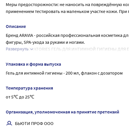
Меры предосторожности: не наносить на повреждённую ко
применением тестировать на маленьком участке кожи. При 
Описание
Бренд ARAVIA - российская профессиональная косметика дл
фигуры, SPA-ухода за руками и ногами.
Развернуть
ARAVIA LABORATORIES ГЕЛЬ ДЛЯ ИНТИМНОЙ ГИГИЕНЫ ДЛЯ 
Внешний вид и свойства: густая прозрачная гелевая текстур
Возраст: с 14+ лет
Упаковка и форма выпуска
Гель бережно очищает, смягчает и интенсивно увлажняет к
Гель для интимной гигиены - 200 мл, флакон с дозатором
Защищает от чувства сухости, дарит ощущение чистоты и к
Поддерживает естественную микрофлору интимной зоны.
Температура хранения
Усиливает защитные функции кожи, обладает успокаивающ
от 5℃ до 25℃
Возможно изменение цвета геля в процессе хранения из-за 
АКТИВНЫЕ ИНГРЕДИЕНТЫ: молочная кислота, пребиотик, алл
-Молочная кислота увлажняет, предотвращает развитие п
Организация, уполномоченная на принятие претензий
-Пребиотик способствует усилению защитных функций кожи
БЬЮТИ ПРОФ ООО
микрофлору интимной области.