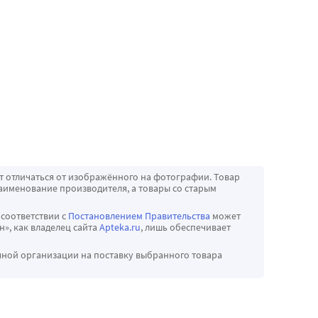
т отличаться от изображённого на фотографии. Товар
аименование производителя, а товары со старым
 соответствии с
Постановлением Правительства
может
», как владелец сайта
Apteka.ru
, лишь обеспечивает
чной организации на поставку выбранного товара