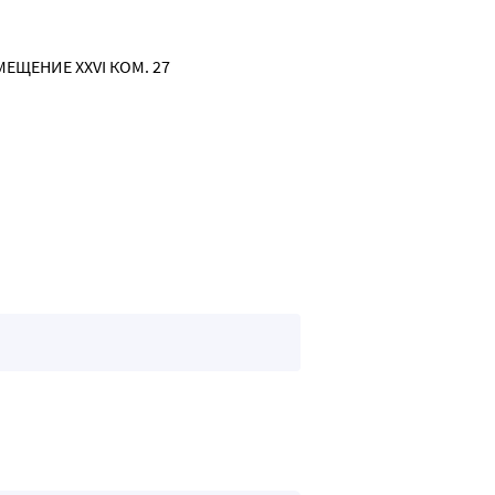
мягчает и успокаивает кожу.
чающим и успокаивающим действием
ОМЕЩЕНИЕ XXVI КОМ. 27
без парабенов, гипоаллергенно
апаха, увлажнена. Естественная микрофлора нормализована.