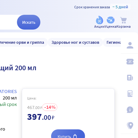
~ 5 дней
Срок хранения заказа
Искать
Акции
Уценка
Корзина
лечение орви и гриппа
Здоровье ног и суставов
Гигиена и уход
ющий 200 мл
ATORIES
200 мл
Цена:
ый срок
14
467
.00
₽
397
.00
₽
ого
Купить