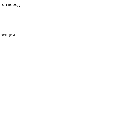
ов перед 
рекции 
стественную 