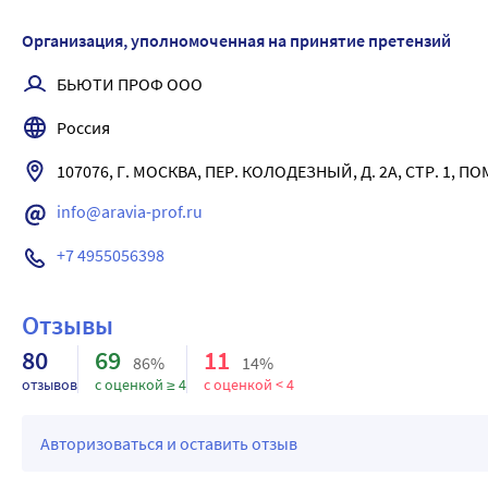
Организация, уполномоченная на принятие претензий
БЬЮТИ ПРОФ ООО
Россия
107076, Г. МОСКВА, ПЕР. КОЛОДЕЗНЫЙ, Д. 2А, СТР. 1, П
info@aravia-prof.ru
+7 4955056398
Отзывы
80
69
11
86%
14%
отзывов
с оценкой ≥ 4
с оценкой < 4
Авторизоваться и оставить отзыв