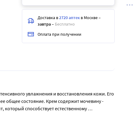
Доставка в
2720 аптек
в Москве
–
завтра
–
Бесплатно
Оплата при получении
нтенсивного увлажнения и восстановления кожи. Его 
е общее состояние. Крем содержит мочевину - 
т, который способствует естественному 
й эффект увлажнения и регенерации, делая кожу 