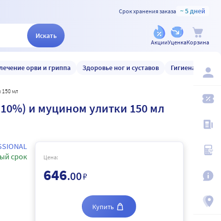
~ 5 дней
Срок хранения заказа
Искать
Акции
Уценка
Корзина
лечение орви и гриппа
Здоровье ног и суставов
Гигиена и уход
 150 мл
(10%) и муцином улитки 150 мл
SSIONAL
ый срок
Цена:
646
.00
₽
Купить