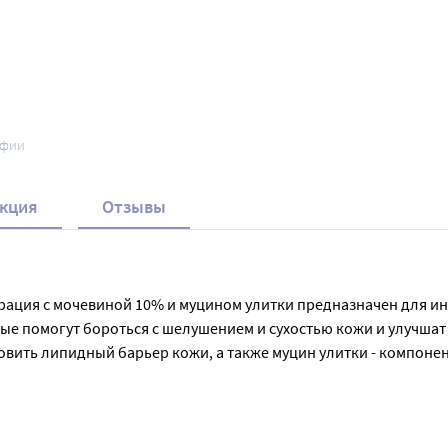
афии
кция
Отзывы
нерация с мочевиной 10% и муцином улитки предназначен для и
 помогут бороться с шелушением и сухостью кожи и улучшат е
вить липидный барьер кожи, а также муцин улитки - компонен
. Крем для лица Aravia Professional обеспечивает мгновенны