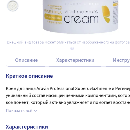
Внешний вид товара может отличаться от изображённого на фотогр
Описание
Характеристики
Инстру
Краткое описание
Крем для лица Aravia Professional Superuvlazhnenie и Реге
уникальный состав насыщен ценными компонентами, которые
компонент, который активно увлажняет и помогает восстано
обновлению кожи и поддержанию ее успокаивающего эффекта
Показать всё
мягкой, упругой и сияющей.
Характеристики