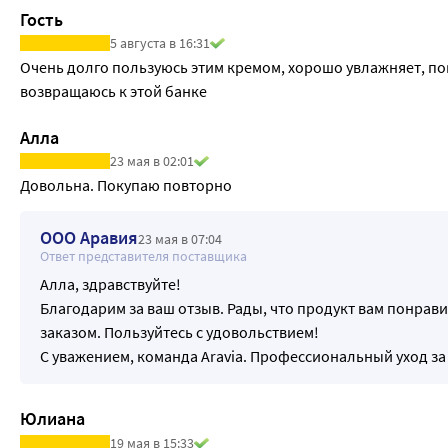
Гость
5 августа в 16:31
Очень долго пользуюсь этим кремом, хорошо увлажняет, пок
возвращаюсь к этой банке
Алла
23 мая в 02:01
Довольна. Покупаю повторно
ООО Аравия
23 мая в 07:04
Ответ представителя поставщика
Алла, здравствуйте!
Благодарим за ваш отзыв. Рады, что продукт вам понрав
заказом. Пользуйтесь с удовольствием!
С уважением, команда Aravia. Профессиональный уход за
Юлиана
19 мая в 15:33