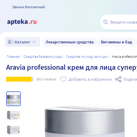
Звонок бесплатный
Лекарственные средства
Витамины и бад
Каталог
главная
средства базового ухода
средства по уходу за лицом
Aravia profess
Aravia professional крем для лица суп
Добавить в избранное
Подели
(
80
отзывов)