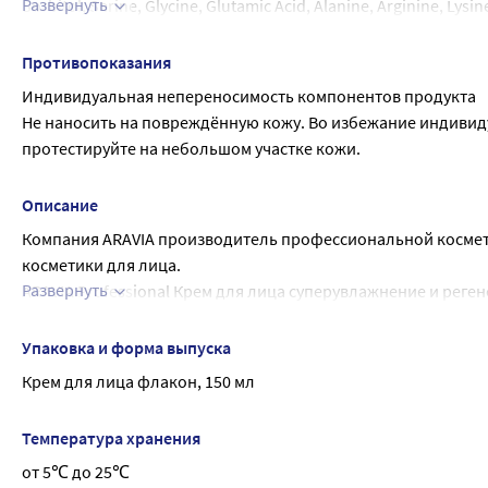
Развернуть
Sorbitol, Serine, Glycine, Glutamic Acid, Alanine, Arginine, Lysi
Ceteareth-20, Cyclopentasiloxane, Disodium EDTA, Caprylyl Glyc
Противопоказания
Индивидуальная непереносимость компонентов продукта
Не наносить на повреждённую кожу. Во избежание индиви
протестируйте на небольшом участке кожи.
Описание
Компания ARAVIA производитель профессиональной косметик
косметики для лица.
Развернуть
ARAVIA Professional Крем для лица суперувлажнение и реген
Внешний вид:кремовая текстура, цвет белый, запах фантаз
Насыщенный крем, обладающий легкой текстурой, для ежедн
Упаковка и форма выпуска
кожи с признаками возрастных изменений. Мочевина в конц
Крем для лица флакон, 150 мл
роговом слое, сохраняя увлажненность кожи на длительно
ускоряющим регенерацию и синтез коллагена и эластина, ч
Температура хранения
мгновенно улучшает внешний вид и состояние кожи, устран
от 5℃ до 25℃
Результат: увлажненная, мягкая и бархатистая кожа.