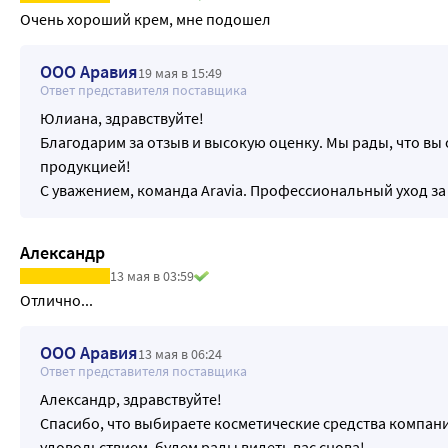
Очень хороший крем, мне подошел
ООО Аравия
19 мая в 15:49
Ответ представителя поставщика
Юлиана, здравствуйте!
Благодарим за отзыв и высокую оценку. Мы рады, что в
продукцией!
С уважением, команда Aravia. Профессиональный уход за
Александр
13 мая в 03:59
Отлично...
ООО Аравия
13 мая в 06:24
Ответ представителя поставщика
Александр, здравствуйте!
Спасибо, что выбираете косметические средства компани
удовольствием, будем рады видеть вас снова!