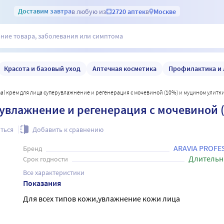
Доставим
завтра
в любую из
2720 аптек
в
Москве
Красота и базовый уход
Аптечная косметика
Профилактика и 
ional крем для лица суперувлажнение и регенерация с мочевиной (10%) и муцином улитки
ерувлажнение и регенерация с мочевиной 
ться
Добавить к сравнению
ARAVIA PROFE
Бренд
Длительн
Срок годности
Все характеристики
Показания
Для всех типов кожи,увлажнение кожи лица