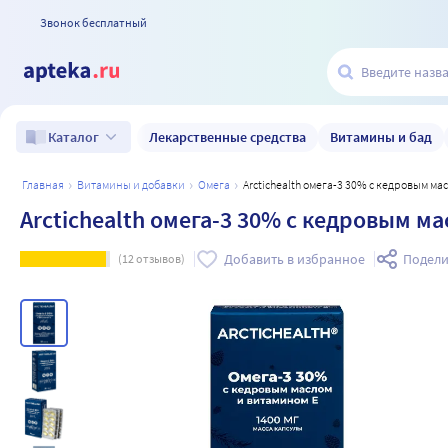
Звонок бесплатный
Лекарственные средства
Витамины и бад
Каталог
главная
витамины и добавки
омега
Arctichealth омега-3 30% с кедровым ма
Arctichealth омега-3 30% с кедровым м
Добавить в избранное
Подели
(
12
отзывов)