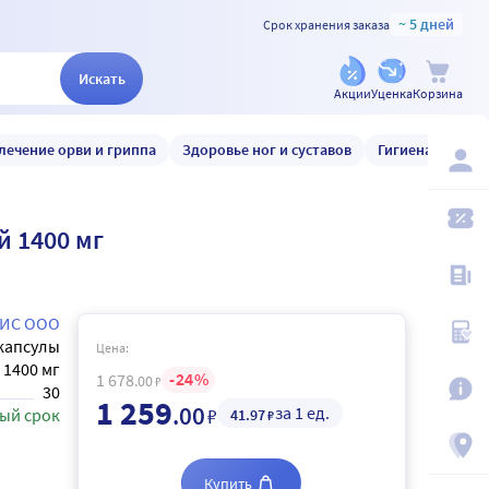
~ 5 дней
Срок хранения заказа
Искать
Акции
Уценка
Корзина
лечение орви и гриппа
Здоровье ног и суставов
Гигиена и уход
й 1400 мг
ИС ООО
капсулы
Цена:
1400 мг
24
1 678
.00
₽
30
1 259
.00
за 1 ед.
₽
ый срок
41
.97
₽
Купить