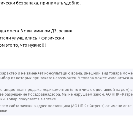
тически без запаха, принимать удобно.
да омега-3 с витамином Д3, решил 
атели улучшились + физически 
 это то, что нужно!!!
характер и не заменяет консультацию врача. Внешний вид товара може
ыбор из которых при заказе невозможен. У товара может измениться н
истанционная продажа медикаментов (в том числе с доставкой на дом) в
 разрешение Росздравнадзора. Мы не нарушаем закон. АО НПК «Катрен
ки. Товар покупается в аптеке.
ем сайта заявки в адрес поставщика (АО НПК «Катрен») от имени апте
авки