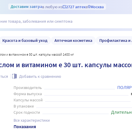
Доставим
завтра
в любую из
2727 аптек
в
Москва
Красота и базовый уход
Аптечная косметика
Профилактика и 
слом и витамином е 30 шт. капсулы массой 1400 мг
аслом и витамином е 30 шт. капсулы массо
ться
Добавить к сравнению
ПОЛЯР
Производитель
Форма выпуска
Капсулы массой
В упаковке
Длительн
Срок годности
Все характеристики
Показания