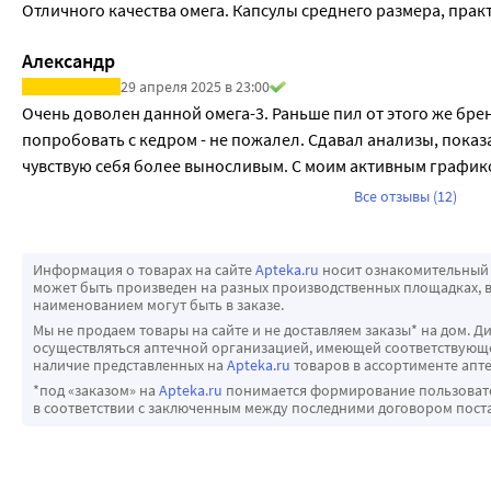
Отличного качества омега. Капсулы среднего размера, прак
Александр
29 апреля 2025 в 23:00
Очень доволен данной омега-3. Раньше пил от этого же брен
попробовать с кедром - не пожалел. Сдавал анализы, показ
чувствую себя более выносливым. С моим активным графиком
Все отзывы (12)
Информация о товарах на сайте
Apteka.ru
носит ознакомительный 
может быть произведен на разных производственных площадках, в
наименованием могут быть в заказе.
Мы не продаем товары на сайте и не доставляем заказы* на дом. Д
осуществляться аптечной организацией, имеющей соответствующее
наличие представленных на
Apteka.ru
товаров в ассортименте апте
*под «заказом» на
Apteka.ru
понимается формирование пользовател
в соответствии с заключенным между последними договором пост