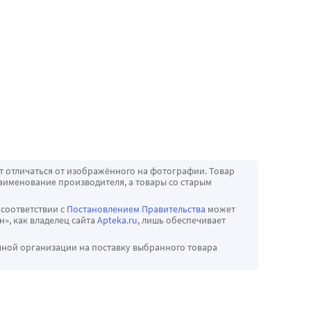
т отличаться от изображённого на фотографии. Товар
аименование производителя, а товары со старым
 соответствии с
Постановлением Правительства
может
», как владелец сайта
Apteka.ru
, лишь обеспечивает
чной организации на поставку выбранного товара