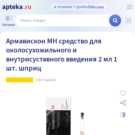
в течение 7 дней
в
Москве
Каталог
Армавискон МН средство для
околосухожильного и
внутрисуставного введения 2 мл 1
шт. шприц
(
16
отзывов)