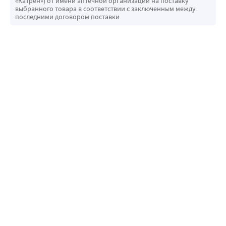
«Катрен») от имени аптечной организации на поставку
выбранного товара в соответствии с заключенным между
последними договором поставки