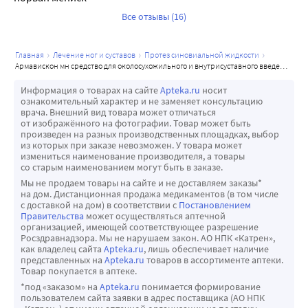
посттравматическом воспалении). Кроме того, маннитол 
Все отзывы (16)
стабилизирует клеточные мембраны, уменьшает 
проницаемость сосудов, оказывает 
главная
лечение ног и суставов
протез синовиальной жидкости
противовоспалительное действие, предотвращает 
армавискон мн средство для околосухожильного и внутрисуставного введения 2 мл 1 шт. шприц
появление отеков после инъекций и значительно 
сокращает восстановительный процесс.
Информация о товарах на сайте
Apteka.ru
носит
ознакомительный характер и не заменяет консультацию
Извлечение или замена средства неприменима, так как 
врача. Внешний вид товара может отличаться
оно неотделимо смешивается с синовиальной 
от изображённого на фотографии. Товар может быть
произведен на разных производственных площадках, выбор
жидкостью сустава.
из которых при заказе невозможен. У товара может
Исходя из обзора исследования изделий с аналогичным 
измениться наименование производителя, а товары
со старым наименованием могут быть в заказе.
составом, продолжительность терапевтического 
Мы не продаем товары на сайте и не доставляем заказы*
эффекта - до 6 месяцев и более, в зависимости от места 
на дом. Дистанционная продажа медикаментов (в том числе
введения и степени заболевания
с доставкой на дом) в соответствии с
Постановлением
Правительства
может осуществляться аптечной
организацией, имеющей соответствующее разрешение
Росздравнадзора. Мы не нарушаем закон. АО НПК «Катрен»,
как владелец сайта
Apteka.ru
, лишь обеспечивает наличие
представленных на
Apteka.ru
товаров в ассортименте аптеки.
Товар покупается в аптеке.
*под «заказом» на
Apteka.ru
понимается формирование
пользователем сайта заявки в адрес поставщика (АО НПК