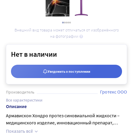
Внешний вид товара может отличаться от изображённого
на фотографии
Нет в наличии
Уведомить о поступлении
Гротекс ООО
Производитель
Все характеристики
Описание
Армавискон Хондро протез синовиальной жидкости –
медицинского изделие, инновационный препарат,
который разработан для симптоматического лечения
Показать всё