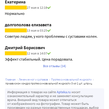
соединительных тканей, а также увеличивает выработку 
Екатерина
гиалуроновой кислоты в синовиальных клетках, что 
27 мая в 12:18
оказывает благоприятное воздействие на поддержание 
Нормально
вязкости синовиальной жидкости.
долгополова елизавета
Использование хондроитина сульфата вместе с натрия 
гиалуронатом способствует замедлению деградации и 
13 мая в 03:25
стимулирует регенерацию хряща.
Советую людям, у кого проблеммы с суставами колен.
Извлечение или замена протеза синовиальной жидкости 
Дмитрий Борисович
неприменима, так как он неотделимо смешивается с 
12 мая в 14:07
синовиальной жидкостью сустава.
Эффект стабильный. Цена порадовала.
Армавискон® Хондро предназначен для восполнения 
объема и восстановления вязкости синовиальной 
Все отзывы (14)
жидкости в суставах. Армавискон® Хондро растворяется в 
синовиальной жидкости, оказывая благоприятное 
главная
лечение ног и суставов
протез синовиальной жидкости
воздействие. Он подвергается локальным 
армавискон хондро протез синовиальной жидкости 3 мл 1 шт. шприц
преобразованиям в полости сустава, нормализует 
Информация о товарах на сайте
Apteka.ru
носит
свойства синовиальной жидкости, возвращая ей 
ознакомительный характер и не заменяет консультацию
врача. Внешний вид товара может отличаться
смазывающую и амортизирующую функции.
от изображённого на фотографии. Товар может быть
Армавискон® Хондро при однократном введении 
произведен на разных производственных площадках, выбор