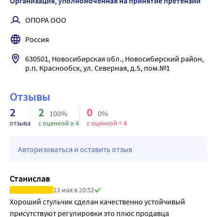
Организация, уполномоченная на принятие претензий
Стульчак и крышка легко снимаются, предоставляя 
доступ к съемной санитарной емкости. Все компоненты 
ОПОРА ООО
выполнены из прочного пластика, который легко мыть и 
Россия
дезинфицировать.
Удобные подлокотники
630501, Новосибирская обл., Новосибирский район, 
Откидные подлокотники с мягкими накладками 
р.п. Краснообск, ул. Северная, д.5, пом.№1
позволяют пользователю садиться в стул как спереди, 
так и сбоку.
Отзывы
ТЕХНИЧЕСКИЕ ХАРАКТЕРИСТИКИ
2
2
0
Параметр ФС813
100%
0%
Размер, мм - 500х570х620х720
отзыва
с оценкой ≥ 4
с оценкой < 4
Грузоподъемность, кг - 110
Ширина сиденья, мм - 380
Авторизоваться и оставить отзыв
Ширина между поручнями, мм - 460
Глубина сиденья, мм - 400
Станислав
Высота сиденья, мм - 370-470
13 мая в 20:52
Хороший стульчик сделан качественно устойчивый 
присутствуют регулировки это плюс продавца 