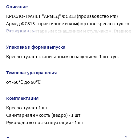
В помещении для хранения не должно быть пыли, паров 
Описание
кислот и щелочей, агрессивных газов и других вредных 
КРЕСЛО-ТУАЛЕТ "АРМЕД" ФС813 (производство РФ)
примесей, вызывающих коррозию и разрушающих 
Армед ФС813 - практичное и комфортное кресло-стул со 
покрытия.
Развернуть
съемным санитарным оснащением и стульчаком. Главное 
отличие модели - наличие откидных подлокотников, 
положение которых фиксируется боковыми стопорами 
Упаковка и форма выпуска
красного цвета. Высоту кресла можно менять в 
Кресло-туалет с санитарным оснащением -1 шт в уп.
зависимости от роста пользователя.
Регулировка по высоте
Температура хранения
Регулировка ножек кресла по высоте позволяет 
от -50℃ до 50℃
приспособить стул под физиологические параметры 
пользователя. Конструкция стула предусматривает 
возможность размещения над унитазом.
Комплектация
Долговечность
Кресло-туалет 1 шт
Для изготовления каркаса изделия используется 
Санитарная емкость (ведро) - 1 шт.
прочный металлический сплав, покрываемый 
Руководство по эксплуатации - 1 шт
антикоррозийным слоем.
Санитарное оснащение