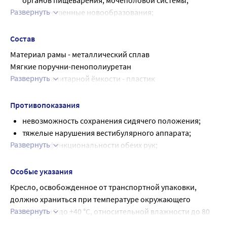
органов пищеварения, мочеполовой системы,
Развернуть
злокачественные новообразования;
паралич или ампутация нижних конечностей;
повреждения или деформация конечностей;
Состав
повреждения суставов (не на обеих руках) или
Материал рамы - металлический сплав
контрактуры;
Мягкие поручни-пенополиуретан
другие заболевания опорно-двигательного аппарата.
Развернуть
Материал санитарной ёмкости - пластик
Материал наконечников - резина.
Противопоказания
невозможность сохранения сидячего положения;
тяжелые нарушения вестибулярного аппарата;
Развернуть
потеря функциональности обеих рук;
ограниченная или недостаточная способность к
ориентации;
Особые указания
наркотическое или алкогольное воздействие;
Кресло, освобожденное от транспортной упаковки, 
психические расстройства.
должно храниться при температуре окружающего 
Развернуть
воздуха от +5 до +40 °С, относительной влажности до 80 
% при температуре +25 °С.