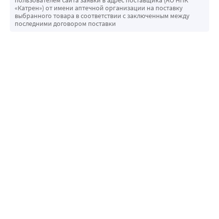
пользователем сайта заявки в адрес поставщика (АО НПК
«Катрен») от имени аптечной организации на поставку
выбранного товара в соответствии с заключенным между
последними договором поставки