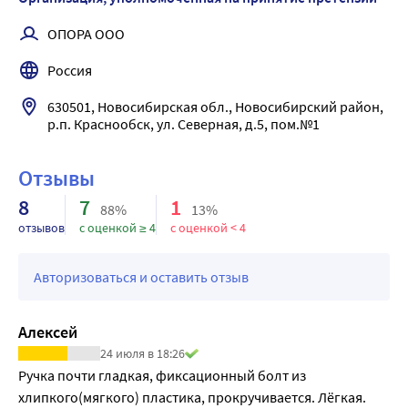
Высота трости ( ± 5%) - 720-940 мм
Шаг регулировки - 25 мм.
ОПОРА ООО
Уровней регулировки - 9 уровней
Россия
Максимальная нагрузка - 110 кг
Масса ( ± 10%) 400 г
630501, Новосибирская обл., Новосибирский район, 
р.п. Краснообск, ул. Северная, д.5, пом.№1
Отзывы
8
7
1
88%
13%
отзывов
с оценкой ≥ 4
с оценкой < 4
Авторизоваться и оставить отзыв
Алексей
24 июля в 18:26
Ручка почти гладкая, фиксационный болт из 
хлипкого(мягкого) пластика, прокручивается. Лёгкая.