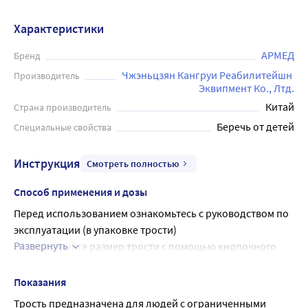
Характеристики
АРМЕД
Бренд
Чжэньцзян Кангруи Реабилитейшн 
Производитель
Эквипмент Ко., Лтд.
Китай
Страна производитель
Беречь от детей
Специальные свойства
Инструкция
Смотреть полностью
Способ применения и дозы
Перед использованием ознакомьтесь с руководством по 
эксплуатации (в упаковке трости)
Развернуть
Отрегулируйте размер трости с помощью кнопочного 
фиксатора
Проверьте наконечник на предмет повреждений.
Показания
ПОДБОР РАЗМЕРА
Трость предназначена для людей с ограниченными 