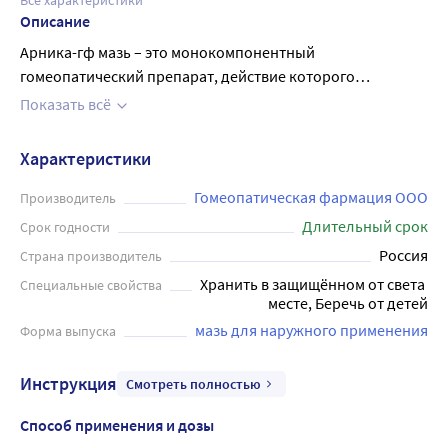
Все характеристики
Описание
Арника-гф мазь – это монокомпонентный
гомеопатический препарат, действие которого
обусловлено компонентом, входящим в его состав.
Показать всё
Действующее вещество мази - Арника монтана известна
своими противовоспалительными и противоотечными
Характеристики
свойствами. Мазь применяется при травмах мягких
тканей (ушибы, гематомы) без нарушения целостности
Гомеопатическая фармация ООО
Производитель
кожных покровов. Небольшое количество мази наносить
Длительный срок
Срок годности
равномерным тонким слоем на болезненные участки 2 - 4
Россия
Страна производитель
раза в день. Курс лечения 1 - 2 недели.
Хранить в защищённом от света 
Специальные свойства
месте, Беречь от детей
мазь для наружного применения
Форма выпуска
Инструкция
Смотреть полностью
Способ применения и дозы