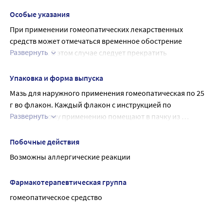
по безопасности применения препарата у данной 
категории больных отсутствуют)
Особые указания
Возраст до 18 лет в связи с отсутствием достаточного 
При применении гомеопатических лекарственных 
количества клинических данных
средств может отмечаться временное обострение 
Развернуть
симптомов. В этом случае следует прекратить 
применение препарата и обратиться к врачу
Препарат не оказывает влияния на выполнение 
Упаковка и форма выпуска
потенциально опасных видов деятельности, требующих 
Мазь для наружного применения гомеопатическая по 25 
особого внимания и быстрых реакций (управление 
г во флакон. Каждый флакон с инструкцией по 
автомобилем и другими транспортными средствами, 
Развернуть
медицинскому применению помещают в пачку из 
работа с движущимися механизмами, работа диспетчера 
картона.
и оператора и т.п.)
Побочные действия
Возможны аллергические реакции
Фармакотерапевтическая группа
гомеопатическое средство