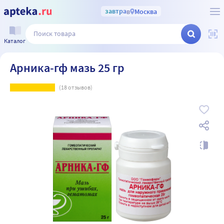
завтра
в
Москва
Каталог
Арника-гф мазь 25 гр
(
18
отзывов)