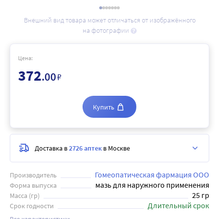
Внешний вид товара может отличаться от изображённого
на фотографии
Цена:
372
.00
₽
Купить
Доставка в
2726 аптек
в Москве
Гомеопатическая фармация ООО
Производитель
мазь для наружного применения
Форма выпуска
25 гр
Масса (гр)
Длительный срок
Срок годности