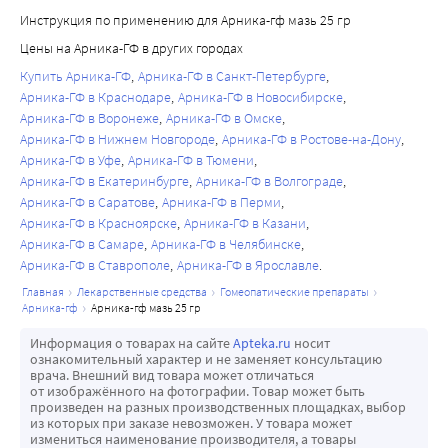
Инструкция по применению для Арника-гф мазь 25 гр
Цены на Арника-ГФ в других городах
Купить Арника-ГФ
Арника-ГФ в Санкт-Петербурге
Арника-ГФ в Краснодаре
Арника-ГФ в Новосибирске
Арника-ГФ в Воронеже
Арника-ГФ в Омске
Арника-ГФ в Нижнем Новгороде
Арника-ГФ в Ростове-на-Дону
Арника-ГФ в Уфе
Арника-ГФ в Тюмени
Арника-ГФ в Екатеринбурге
Арника-ГФ в Волгограде
Арника-ГФ в Саратове
Арника-ГФ в Перми
Арника-ГФ в Красноярске
Арника-ГФ в Казани
Арника-ГФ в Самаре
Арника-ГФ в Челябинске
Арника-ГФ в Ставрополе
Арника-ГФ в Ярославле
главная
лекарственные средства
гомеопатические препараты
арника-гф
арника-гф мазь 25 гр
Информация о товарах на сайте
Apteka.ru
носит
ознакомительный характер и не заменяет консультацию
врача. Внешний вид товара может отличаться
от изображённого на фотографии. Товар может быть
произведен на разных производственных площадках, выбор
из которых при заказе невозможен. У товара может
измениться наименование производителя, а товары