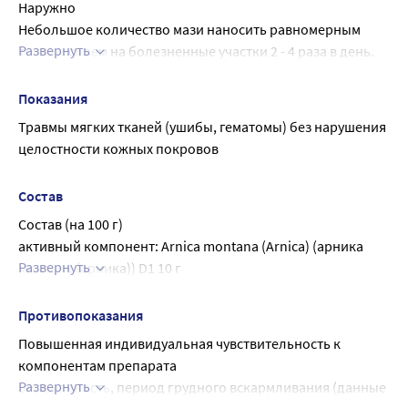
Наружно
Небольшое количество мази наносить равномерным 
Развернуть
тонким слоем на болезненные участки 2 - 4 раза в день.
Курс лечения 1 - 2 недели
Показания
Травмы мягких тканей (ушибы, гематомы) без нарушения 
целостности кожных покровов
Состав
Состав (на 100 г)
активный компонент: Arnica montana (Arnica) (арника 
Развернуть
монтана (арника)) D1 10 г
вспомогательное вещество: вазелин до 100 г.
Противопоказания
Повышенная индивидуальная чувствительность к 
компонентам препарата
Развернуть
Беременность, период грудного вскармливания (данные 