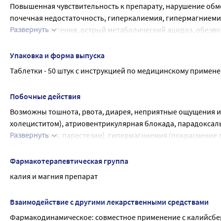
Повышенная чувствительность к препарату, нарушение обме
почечная недостаточность, гиперкалиемия, гипермагниемия, 
Развернуть
тяжелая миастения, острый метаболический ацидоз, обезво
С осторожностью назначают при беременности (особенно I 
Упаковка и форма выпуска
Таблетки - 50 штук с инструкцией по медицинскому примене
Побочные действия
Возможны тошнота, рвота, диарея, неприятные ощущения и
холециститом), атриовентрикулярная блокада, парадоксальн
Развернуть
рвота, диарея, парестезии), гипермагниемия (покраснение 
угнетение дыхания, судороги).
Фармакотерапевтическая группа
калия и магния препарат
Взаимодействие с другими лекарственными средствами
Фармакодинамическое: совместное применение с калийсбе