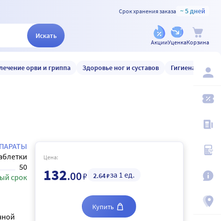
~ 5 дней
Срок хранения заказа
Искать
Акции
Уценка
Корзина
лечение орви и гриппа
Здоровье ног и суставов
Гигиена и уход
ПАРАТЫ
аблетки
Цена:
50
132
.00
за 1 ед.
₽
2
.64
₽
ый срок
Купить
чной