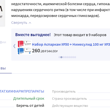
недостаточности, ишемической болезни сердца, гипока
нарушениях сердечного ритма (в том числе при инфаркт
миокарда, передозировке сердечных гликозидов).
Свернуть
Вместе выгоднее!
Этот товар входит в 9 наборов
афии
 мг №50
Набор Аспаркам №50 + Нимесулид 100 мг №3
260
.20
₽
344
.00
₽
ывы
ТАТХИМФАРМПРЕПАРАТЫ
Производитель
Длительный срок
Страна производитель
Беречь от детей
Действующее вещество