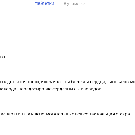
таблетки
В упаковке
яют.
 недостаточности, ишемической болезни сердца, гипокалиеми
иокарда, передозировке сердечных гликозидов).
я аспарагината и вспо-могательные вещества: кальция стеарат.