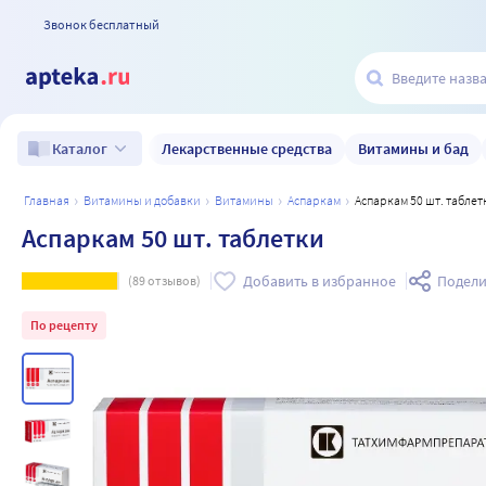
Звонок бесплатный
Лекарственные средства
Витамины и бад
Каталог
главная
витамины и добавки
витамины
аспаркам
Аспаркам 50 шт. таблет
Аспаркам 50 шт. таблетки
Добавить в избранное
Подели
(
89
отзывов)
По рецепту