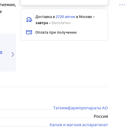
лиемии,
е
Доставка в
2720 аптек
в Москве
–
завтра
–
Бесплатно
Оплата при получении
0
Набор Аспаркам №50 + Нимесулид 100 мг №20
232
.70
₽
298
.00
₽
Татхимфармпрепараты АО
Россия
Калия и магния аспарагинат