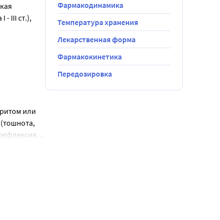
Фармакодинамика
кая 
II ст.), 
Температура хранения
Лекарственная форма
Фармакокинетика
Передозировка
ритом или 
(тошнота, 
рефлексия, 