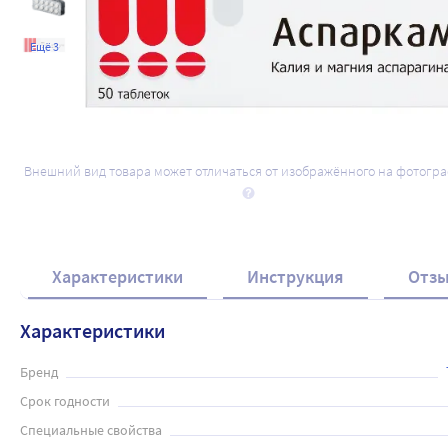
Ещё 3
Внешний вид товара может отличаться от изображённого на фотогр
Набор Аспаркам №50 + Ибупрофен 200
281
.40
₽
466
.00
₽
Характеристики
Инструкция
Отз
Характеристики
Бренд
Срок годности
Специальные свойства