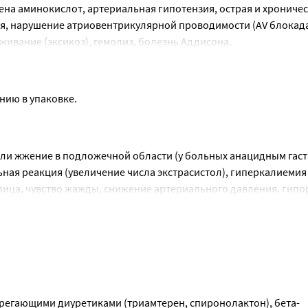
на аминокислот, артериальная гипотензия, острая и хроничес
нарушение атриовентрикулярной проводимости (AV блокада I - I
живание (эксикоз), гемолиз, болезнь Аддисона.
триместр) и в период лактации.
нию в упаковке.
ли жжение в подложечной области (у больных анацидным гаст
ая реакция (увеличение числа экстрасистол), гиперкалиемия 
лица, чувство жажды, снижение артериального давления, гипо
регающими диуретиками (триамтерен, спиронолактон), бета-