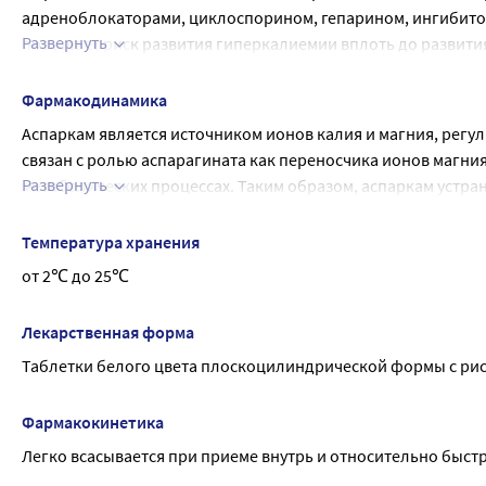
адреноблокаторами, циклоспорином, гепарином, ингибит
Развернуть
повышает риск развития гиперкалиемии вплоть до развития
Применение препаратов калия совместно с глюкокортикос
влиянием К+ уменьшаются нежелательные эффекты сердеч
Фармакодинамика
Mg2+ снижают эффект неомицина, полимиксина В, тетрацик
Аспаркам является источником ионов калия и магния, регу
препаратов магния на ЦНС; при одновременном применении
связан с ролью аспарагината как переносчика ионов магния
возможно усиление нервно-мышечной блокады; кальцитрол
Развернуть
метаболических процессах. Таким образом, аспаркам устра
снижают эффект препаратов магния.
миокарда (умеренный антиаритмический эффект).
Фармакокинетическое: вяжущие и обволакивающие средств
Температура хранения
от 2℃ до 25℃
Лекарственная форма
Таблетки белого цвета плоскоцилиндрической формы с рис
Фармакокинетика
Легко всасывается при приеме внутрь и относительно быст