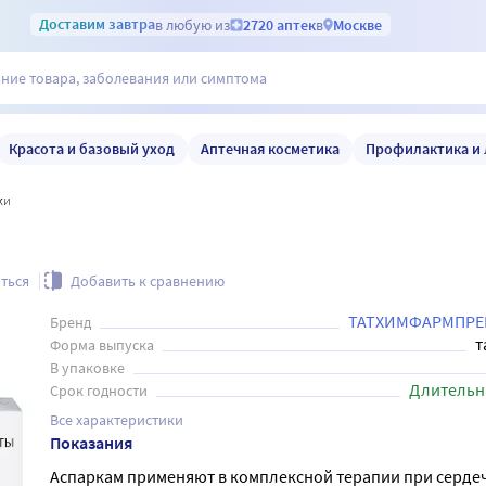
Доставим
завтра
в любую из
2720 аптек
в
Москве
Красота и базовый уход
Аптечная косметика
Профилактика и 
ки
ться
Добавить к сравнению
ТАТХИМФАРМПРЕ
Бренд
т
Форма выпуска
В упаковке
Длительн
Срок годности
Все характеристики
Показания
Аспаркам применяют в комплексной терапии при серде