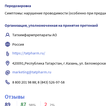
Передозировка
Симптомы: нарушение проводимости (особенно при предше
Организация, уполномоченная на принятие претензий
Татхимфармпрепараты АО
Россия
https://tatpharm.ru/
420091,Республика Татарстан, г.Казань, ул. Беломорская
marketing@tatpharm.ru
8 800 201 98 88; 8 (843) 526-97-58
Отзывы
89
87
2
98%
2%