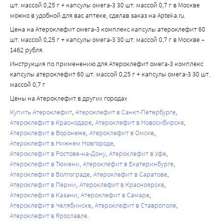
шт. массой 0,25 г + капсулы омега-3 30 шт. массой 0,7 г в Москве
можно в удобной для вас аптеке, сделав заказ на Apteka.ru.
Цена на Атероклефит омега-3 комплекс капсулы атероклефит 60
шт. массой 0,25 г + капсулы омега-3 30 шт. массой 0,7 г в Москве –
1462 рубля.
Инструкция по применению для Атероклефит омега-3 комплекс
капсулы атероклефит 60 шт. массой 0,25 г + капсулы омега-3 30 шт.
массой 0,7 г
Цены на Атероклефит в других городах
Купить Атероклефит
Атероклефит в Санкт-Петербурге
Атероклефит в Краснодаре
Атероклефит в Новосибирске
Атероклефит в Воронеже
Атероклефит в Омске
Атероклефит в Нижнем Новгороде
Атероклефит в Ростове-на-Дону
Атероклефит в Уфе
Атероклефит в Тюмени
Атероклефит в Екатеринбурге
Атероклефит в Волгограде
Атероклефит в Саратове
Атероклефит в Перми
Атероклефит в Красноярске
Атероклефит в Казани
Атероклефит в Самаре
Атероклефит в Челябинске
Атероклефит в Ставрополе
Атероклефит в Ярославле