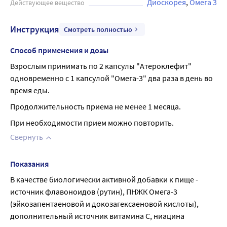
Диоскорея
Омега 3
Действующее вещество
время еды. Продолжительность приема не менее 1
месяца. При необходимости прием можно повторить.
Инструкция
Данный препарат может быть полезен для людей,
Смотреть полностью
страдающих сердечно-сосудистыми заболеваниями, а
Способ применения и дозы
также для тех, кто ведет активный образ жизни и
заботится о своем здоровье. Перед применением
Взрослым принимать по 2 капсулы "Атероклефит" 
рекомендуется проконсультироваться с врачом.
одновременно с 1 капсулой "Омега-3" два раза в день во 
время еды.
Продолжительность приема не менее 1 месяца.
При необходимости прием можно повторить.
Свернуть
Показания
В качестве биологически активной добавки к пище - 
источник флавоноидов (рутин), ПНЖК Омега-3 
(эйкозапентаеновой и докозагексаеновой кислоты), 
дополнительный источник витамина С, ниацина