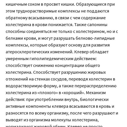
кишечным соком в просвет кишки. Образующиеся при
этом труднорастворимые комплексы не поддаются
обратному всасыванию, в связи с чем содержание
холестерина в крови понижается. Также сапонины
способны соединяться не только с холестерином, но и с
белками крови, и могут разрушать белково-липидные
комплексы, которые образуют основу для развития
атеросклеротических изменений. Клевер обладает
умеренным гиполипедемическим действием:
способствует снижению концентрации общего
холестерина. Способствует разрушению жировых
отложений на стенках сосудов, переводя холестерин в
водорастворимую форму, а также перераспределению
холестерина из «плохого» в «хороший». Механизм
действия: при употреблении внутрь, биологически
активные компоненты клевера всасываются в кровь и
разносятся по всему организму, после чего разрушают и
выводят из организма молекулы холестерина,
нормализуют жировой обмен. Клевер не просто