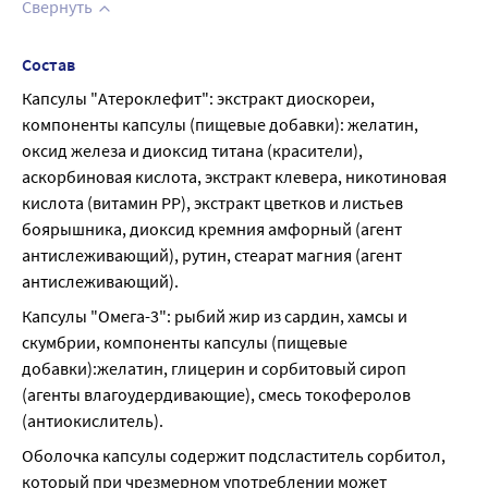
Свернуть
Состав
Капсулы "Атероклефит": экстракт диоскореи, 
компоненты капсулы (пищевые добавки): желатин, 
оксид железа и диоксид титана (красители), 
аскорбиновая кислота, экстракт клевера, никотиновая 
кислота (витамин РР), экстракт цветков и листьев 
боярышника, диоксид кремния амфорный (агент 
антислеживающий), рутин, стеарат магния (агент 
антислеживающий).
Капсулы "Омега-3": рыбий жир из сардин, хамсы и 
скумбрии, компоненты капсулы (пищевые 
добавки):желатин, глицерин и сорбитовый сироп 
(агенты влагоудердивающие), смесь токоферолов 
(антиокислитель).
Оболочка капсулы содержит подсластитель сорбитол, 
который при чрезмерном употреблении может 