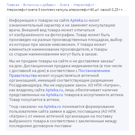
главная
витамины и добавки
омега
атероклефит
атероклефит омега-3 комплекс капсулы атероклефит 60 шт. массой 0,25 г + капсулы омега-3 30 шт. массой 0,7 г
Информация о товарах на сайте
Apteka.ru
носит
ознакомительный характер и не заменяет консультацию
врача. Внешний вид товара может отличаться
от изображённого на фотографии. Товар может быть
произведен на разных производственных площадках, выбор
из которых при заказе невозможен. У товара может
измениться наименование производителя, а товары
со старым наименованием могут быть в заказе.
Мы не продаем товары на сайте и не доставляем заказы*
на дом. Дистанционная продажа медикаментов (в том числе
с доставкой на дом) в соответствии с
Постановлением
Правительства
может осуществляться аптечной
организацией, имеющей соответствующее разрешение
Росздравнадзора. Мы не нарушаем закон. АО НПК «Катрен»,
как владелец сайта
Apteka.ru
, лишь обеспечивает наличие
представленных на
Apteka.ru
товаров в ассортименте аптеки.
Товар покупается в аптеке.
*под «заказом» на
Apteka.ru
понимается формирование
пользователем сайта заявки в адрес поставщика (АО НПК
«Катрен») от имени аптечной организации на поставку
выбранного товара в соответствии с заключенным между
последними договором поставки