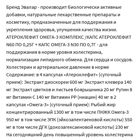
Бренд Эвалар - производит биологически активные
добавки, натуральные лекарственные препараты и
косметику, предназначенные для поддержания и
укрепления здоровья, улучшения качества жизни.
АТЕРОКЛЕФИТ ОМЕГА-3 КОМПЛЕКС /КАПС АТЕРОКЛЕФИТ
N60 ПО 0,25Г + КАПС ОМЕГА-3 N30 ПО 0,7Г - для
поддержания в норме уровня холестерина,
нормализации липидного обмена. Для сердца и сосудов.
Холестерин и артериальное давление в норме
Содержание: в 4 капсулах «Атероклефит» (суточный
прием): Экстракт диоскореи 600 мг Экстракт клевера 140
мг Экстракт цветков и листьев боярышника 20 мг Рутин 8
мг Витамин С 140 мг Витамин РР (ниацин) 40 мг в 2
капсулах «Омега-3» (суточный прием): Рыбий жир
концентрированный 1300 мг в том числе ПНЖК Омега-3
950 мг в том числе ЭПК (эйкозапентаеновой кислоты) 550
мг в том числе ДГК (докозагексаеновой кислоты) 230 мг
На сегодняшний день повышенный уровень холестерина