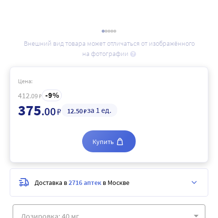
Внешний вид товара может отличаться от изображённого
на фотографии
Цена:
9
412
.09
₽
375
.00
за 1 ед.
₽
12
.50
₽
Купить
Доставка в
2716 аптек
в Москве