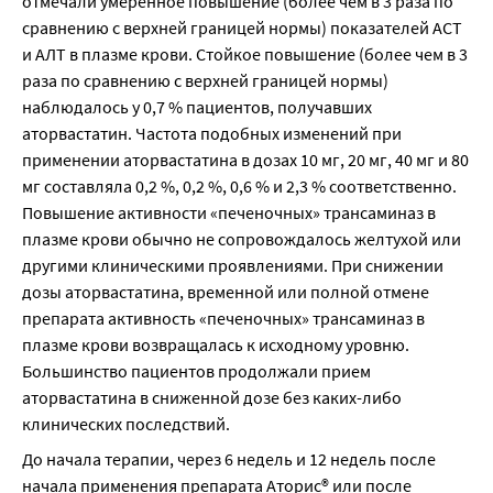
отмечали умеренное повышение (более чем в 3 раза по 
сравнению с верхней границей нормы) показателей ACT 
и АЛТ в плазме крови. Стойкое повышение (более чем в 3 
раза по сравнению с верхней границей нормы) 
наблюдалось у 0,7 % пациентов, получавших 
аторвастатин. Частота подобных изменений при 
применении аторвастатина в дозах 10 мг, 20 мг, 40 мг и 80 
мг составляла 0,2 %, 0,2 %, 0,6 % и 2,3 % соответственно. 
Повышение активности «печеночных» трансаминаз в 
плазме крови обычно не сопровождалось желтухой или 
другими клиническими проявлениями. При снижении 
дозы аторвастатина, временной или полной отмене 
препарата активность «печеночных» трансаминаз в 
плазме крови возвращалась к исходному уровню. 
Большинство пациентов продолжали прием 
аторвастатина в сниженной дозе без каких-либо 
клинических последствий.
До начала терапии, через 6 недель и 12 недель после 
начала применения препарата Аторис® или после 