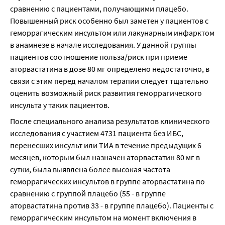
сравнению с пациентами, получающими плацебо. 
Повышенный риск особенно был заметен у пациентов с 
геморрагическим инсультом или лакунарным инфарктом 
в анамнезе в начале исследования. У данной группы 
пациентов соотношение польза/риск при приеме 
аторвастатина в дозе 80 мг определено недостаточно, в 
связи с этим перед началом терапии следует тщательно 
оценить возможный риск развития геморрагического 
инсульта у таких пациентов.
После специального анализа результатов клинического 
исследования с участием 4731 пациента без ИБС, 
перенесших инсульт или ТИА в течение предыдущих 6 
месяцев, которым был назначен аторвастатин 80 мг в 
сутки, была выявлена более высокая частота 
геморрагических инсультов в группе аторвастатина по 
сравнению с группой плацебо (55 - в группе 
аторвастатина против 33 - в группе плацебо). Пациенты с 
геморрагическим инсультом на момент включения в 