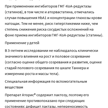
При применении ингибиторов ГМГ-КоА-редуктазы 
(статинов), в том числе и аторвастатина, отмечались 
случаи повышения HbA1 и концентрации глюкозы крови 
натощак. Тем не менее, риск гипергликемии ниже, чем 
степень снижения риска сосудистых осложнений на 
фоне приема ингибиторов ГМГ-КоА-редуктазы (статины).
Применение у детей
В 3-летнем исследовании не наблюдалось клинически 
значимого влияния на рост и половое созревание 
(cогласно оценке общего созревания и развития, оценке 
стадий полового созревания по шкале Таннера и 
измерению роста и массы тела).
Специальная информация по вспомогательным 
веществам
Препарат Аторис® содержит лактозу, поэтому его 
применение противопоказано при следующих 
состояниях: дефицит лактазы, непереносимость 