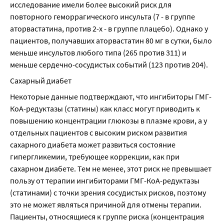
исследование имели более высокий риск для 
повторного геморрагического инсульта (7 - в группе 
аторвастатина, против 2-х - в группе плацебо). Однако у 
пациентов, получавших аторвастатин 80 мг в сутки, было 
меньше инсультов любого типа (265 против 311) и 
меньше сердечно-сосудистых событий (123 против 204).
Сахарный диабет
Некоторые данные подтверждают, что ингибиторы ГМГ-
КоА-редуктазы (статины) как класс могут приводить к 
повышению концентрации глюкозы в плазме крови, а у 
отдельных пациентов с высоким риском развития 
сахарного диабета может развиться состояние 
гипергликемии, требующее коррекции, как при 
сахарном диабете. Тем не менее, этот риск не превышает 
пользу от терапии ингибиторами ГМГ-КоА-редуктазы 
(статинами) с точки зрения сосудистых рисков, поэтому 
это не может являться причиной для отмены терапии. 
Пациенты, относящиеся к группе риска (концентрация 