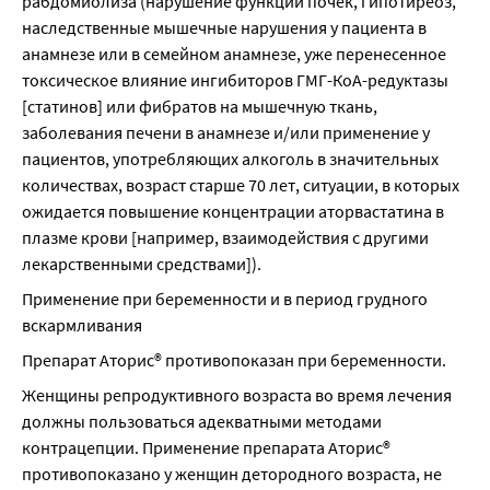
рабдомиолиза (нарушение функции почек, гипотиреоз, 
наследственные мышечные нарушения у пациента в 
анамнезе или в семейном анамнезе, уже перенесенное 
токсическое влияние ингибиторов ГМГ-КоА-редуктазы 
[статинов] или фибратов на мышечную ткань, 
заболевания печени в анамнезе и/или применение у 
пациентов, употребляющих алкоголь в значительных 
количествах, возраст старше 70 лет, ситуации, в которых 
ожидается повышение концентрации аторвастатина в 
плазме крови [например, взаимодействия с другими 
лекарственными средствами]).
Применение при беременности и в период грудного 
вскармливания
Препарат Аторис® противопоказан при беременности.
Женщины репродуктивного возраста во время лечения 
должны пользоваться адекватными методами 
контрацепции. Применение препарата Аторис® 
противопоказано у женщин детородного возраста, не 