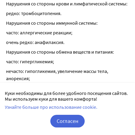
Нарушения со стороны крови и лимфатической системы:
редко: тромбоцитопения.
Нарушения со стороны иммунной системы:
часто: аллергические реакции;
очень редко: анафилаксия.
Нарушения со стороны обмена веществ и питания:
часто: гипергликемия;
нечасто: гипогликемия, увеличение массы тела, 
анорексия;
частота неизвестна: сахарный диабет - частота развития 
Куки необходимы для более удобного посещения сайтов.
зависит от наличия или отсутствия факторов риска 
Мы используем куки для вашего комфорта!
(концентрация глюкозы крови натощак ? 5,6 ммоль/л, 
Узнайте больше про использование cookie.
индекс массы тела [ИМТ] > 30 кг/м2 площади 
поверхности тела, повышенная концентрация ТГ в 
Согласен
плазме крови, артериальная гипертензия в анамнезе).
Корзина
Вход / Регистрация
Нарушения психики: