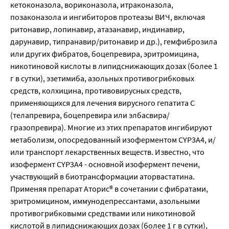
кетоконазола, вориконазола, итраконазола, 
позаконазола и ингибиторов протеазы ВИЧ, включая 
ритонавир, лопинавир, атазанавир, индинавир, 
дарунавир, типранавир/ритонавир и др.), гемфиброзила 
или других фибратов, боцепревира, эритромицина, 
никотиновой кислоты в липидснижающих дозах (более 1 
г в сутки), эзетимиба, азольных противогрибковых 
средств, колхицина, противовирусных средств, 
применяющихся для лечения вирусного гепатита С 
(телапревира, боцепревира или элбасвира/
гразопревира). Многие из этих препаратов ингибируют 
метаболизм, опосредованный изоферментом CYP3A4, и/
или транспорт лекарственных веществ. Известно, что 
изофермент CYP3A4 - основной изофермент печени, 
участвующий в биотрансформации аторвастатина. 
Применяя препарат Аторис® в сочетании с фибратами, 
эритромицином, иммунодепрессантами, азольными 
противогрибковыми средствами или никотиновой 
кислотой в липидснижающих дозах (более 1 г в сутки), 