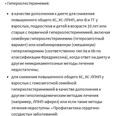
• Гиперхолестеринемия:
в качестве дополнения к диете для снижения
повышенного общего ХС, ХС-ЛПНП, апо-В и ТГ у
взрослых, подростков и детей в возрасте 10 лет или
старше с первичной гиперхолестеринемией, включая
семейную гиперхолестеринемию (гетерозиготный
вариант) или комбинированную (смешанную)
гиперлипидемию (соответственно тип IIa и IIb по
классификации Фредриксона), когда ответ на диету и
другие немедикаментозные методы лечения
недостаточны;
для снижения повышенного общего ХС, ХС-ЛПНП у
взрослых с гомозиготной семейной
гиперхолестеринемией в качестве дополнения к
другим гиполипидемическим методам лечения
(например, ЛПНП-аферез) или если такие методы
лечения недоступны. • Профилактика сердечно-
сосудистых заболеваний: