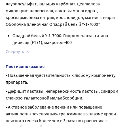
лаурилсульфат, кальция карбонат, целлюлоза
микрокристаллическая, лактозы моногидрат,
кроскармеллоза натрия, кросповидон, магния стеарат
Оболочка пленочная Опадрай белый Y-1-7000*
Опадрай белый Y-1-7000: Гипромеллоза, титана
диоксид (E171), макрогол-400
Свернуть
Противопоказания
• Повышенная чувствительность к любому компоненту 
препарата.
• Дефицит лактазы, непереносимость лактозы, синдром 
глюкозо-галактозной мальабсорбции.
• Активное заболевание печени или повышение 
активности «печеночных» трансаминаз в плазме крови 
неясного генеза более чем в 3 раза по сравнению с 