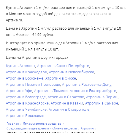
Купить Атропин 1 мг/мл раствор для инъекций 1 мл ампулы 10 шт.
в Москве можно в удобной для вас аптеке, сделав заказ на
Apteka.ru.
Цена на Атропин 1 мг/мл раствор для инъекций 1 мл ампулы 10
шт. в Москве – 64.99 рубля.
Инструкция по применению для Атропин 1 мг/мл раствор для
инъекций 1 мл ампулы 10 шт.
Цены на Атропин в других городах
Купить Атропин
Атропин в Санкт-Петербурге
Атропин в Краснодаре
Атропин в Новосибирске
Атропин в Воронеже
Атропин в Омске
Атропин в Нижнем Новгороде
Атропин в Ростове-на-Дону
Атропин в Уфе
Атропин в Тюмени
Атропин в Екатеринбурге
Атропин в Волгограде
Атропин в Саратове
Атропин в Перми
Атропин в Красноярске
Атропин в Казани
Атропин в Самаре
Атропин в Челябинске
Атропин в Ставрополе
Атропин в Ярославле
главная
лекарственные средства
средства для пищеварения и обмена веществ
атропин
атропин 1 мг/мл раствор для инъекций 1 мл ампулы 10 шт.