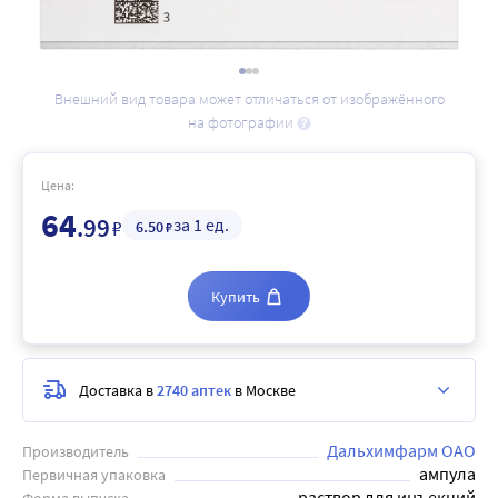
Внешний вид товара может отличаться от изображённого
на фотографии
Цена:
64
.99
за 1 ед.
₽
6
.50
₽
Купить
Доставка в
2740 аптек
в Москве
Дальхимфарм ОАО
Производитель
ампула
Первичная упаковка
раствор для инъекций