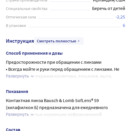
Страна производитель
Беречь от детей
Специальные свойства
-2,25
Оптическая сила
6
В упаковке
Инструкция
Смотреть полностью
Способ применения и дозы
Предосторожности при обращении с линзами
• Всегда мойте и руки перед обращением с линзами. Не 
Развернуть
допускайте попадания косметики, лосьонов, мыла, 
кремов, дезодорантов, или спреев в глаза или на линзу. 
Лучше надевать линзы перед нанесением макияжа. 
Показания
Косметика на водной основе менее вероятно повредит 
Контактная линза Bausch & Lomb SofLens® 59 
линзы, чем изделия на жирной основе.
(хилафилкон Б) предназначена для ежедневного 
• Убедитесь перед прикосновением к линзам, что пальцы 
Развернуть
ношения, с целью коррекции рефракционной 
или руки свободны от инородных материалов, 
аметропии (близорукость и дальнозоркость) у 
поскольку могут возникнуть микроскопические 
афакичных и/или не-афакичних пациентов с 
Состав