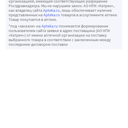
организацией, имеющей соответствующее разрешение
Необычные или более обильные выделения из глаз, 
• неионный материал хилафилкон Б делает линзы 
Росздравнадзора. Мы не нарушаем закон. АО НПК «Катрен»,
«затуманенность» зрения, появление радужных кругов 
как владелец сайта
Apteka.ru
, лишь обеспечивает наличие
устойчивыми к образованию белковых отложений;
представленных на
Apteka.ru
товаров в ассортименте аптеки.
или ареолов.
• контактная оптика практически не ощутима на глазах, а 
Товар покупается в аптеке.
Появление светобоязни, сухость глаза.
благодаря асимметричному профилю края изделия не 
*под «заказом» на
Apteka.ru
понимается формирование
При появлении данных симптомов необходимо снять 
пользователем сайта заявки в адрес поставщика (АО НПК
чувствуются при моргании;
«Катрен») от имени аптечной организации на поставку
линзу и исследовать ее на наличие инородных тел, 
• технология UniFit значительно улучшает четкость 
выбранного товара в соответствии с заключенным между
загрязнений, повреждений. Если линза не имеет 
последними договором поставки
зрения даже в темное время суток;
видимых дефектов, очистите ее, промойте и снова 
• блистеры, в которые помещены линзы, легко 
наденьте.
открываются;
Если неблагоприятные симптомы после этого 
• оптика предназначена для ношения в дневном режиме.
сохраняются, немедленно покажитесь врачу, который 
Мягкие гидрогелевые контактные линзы Soflens 59 
определись необходимость дальнейшего лечения.
сочетают в себе высокое качество и доступную цену.