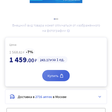
Внешний вид товара может отличаться от изображённого
на фотографии
Цена:
7
1 568
.82
₽
1 459
.00
за 1 ед.
₽
243
.17
₽
Купить
Доставка в
2716 аптек
в Москве