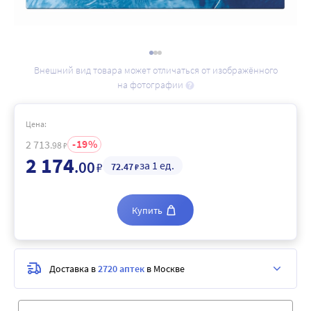
Внешний вид товара может отличаться от изображённого
на фотографии
Цена:
19
2 713
.98
₽
2 174
.00
за 1 ед.
₽
72
.47
₽
Купить
Доставка в
2720 аптек
в Москве