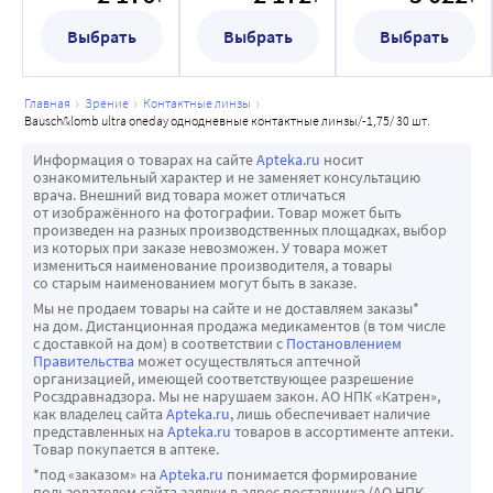
открытыми. Затем, глядя в зеркало, переместите глаз к 
Выбрать
Выбрать
Выбрать
линзе, чтобы разместить её по центру глаза.
• Если линза расположена по центру, снимите её и 
проверьте следующее:
главная
зрение
контактные линзы
bausch&lomb ultra oneday однодневные контактные линзы/-1,75/ 30 шт.
о Наличие косметики или масел на линзе. Утилизируйте 
линзу, заменив её новой. о Линза находится не на том 
Информация о товарах на сайте
Apteka.ru
носит
глазу.
ознакомительный характер и не заменяет консультацию
врача. Внешний вид товара может отличаться
о Линза вывернута наизнанку (отсутствует стандартное 
от изображённого на фотографии. Товар может быть
ощущение комфорта).
произведен на разных производственных площадках, выбор
из которых при заказе невозможен. У товара может
Если после вышеуказанной проверки ваше зрение всё 
измениться наименование производителя, а товары
ещё будет расфокусировано, снимите обе линзы и 
со старым наименованием могут быть в заказе.
Мы не продаем товары на сайте и не доставляем заказы*
обратитесь к своему окулисту.
на дом. Дистанционная продажа медикаментов (в том числе
СНЯТИЕ ЛИНЗЫ
с доставкой на дом) в соответствии с
Постановлением
Правительства
может осуществляться аптечной
• Первой всегда снимайте одну и ту же линзу.
организацией, имеющей соответствующее разрешение
• Тщательно вымойте и высушите руки.
Росздравнадзора. Мы не нарушаем закон. АО НПК «Катрен»,
как владелец сайта
Apteka.ru
, лишь обеспечивает наличие
• Прежде чем снимать линзу, обязательно убедитесь, uтo 
представленных на
Apteka.ru
товаров в ассортименте аптеки.
она правильно расположена на глазу (с помощью 
Товар покупается в аптеке.
простой проверки, поочерёдно закрывая глаза, 
*под «заказом» на
Apteka.ru
понимается формирование
пользователем сайта заявки в адрес поставщика (АО НПК