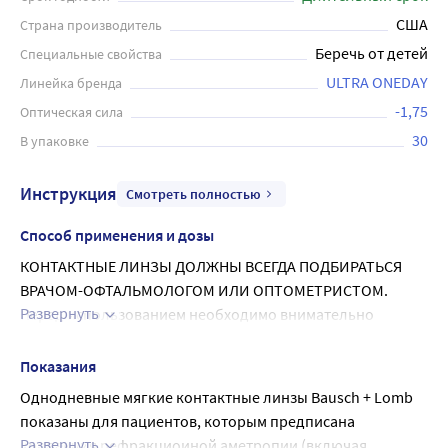
США
Страна производитель
Беречь от детей
Специальные свойства
ULTRA ONEDAY
Линейка бренда
-1,75
Оптическая сила
30
В упаковке
Инструкция
Смотреть полностью
Способ применения и дозы
КОНТАКТНЫЕ ЛИНЗЫ ДОЛЖНЫ ВСЕГДА ПОДБИРАТЬСЯ 
ВРАЧОМ-ОФТАЛЬМОЛОГОМ ИЛИ ОПТОМЕТРИСТОМ.
Развернуть
Перед использованием необходимо внимательно 
ознакомиться с инструкцией.
ЛИЧНАЯ ГИГИЕНА И ОБРАБОТКА ЛИНЗ ПОДГОТОВКА 
Показания
ЛИНЗЫ К НОШЕНИЮ
Однодневные мягкие контактные линзы Bausch + Lomb 
• Пренде чем касаться линз, обязательно тщательно 
показаны для пациентов, которым предписана 
вымойте руки с неагрессивным мылом, полностью 
Развернуть
коррекция рефракциоиной аметропии (включая 