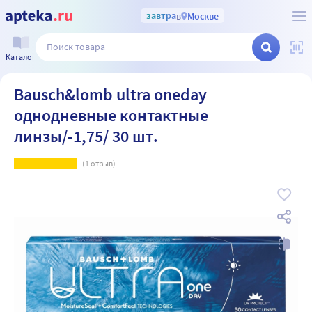
завтра
в
Москве
Каталог
Bausch&lomb ultra oneday
однодневные контактные
линзы/-1,75/ 30 шт.
(
1
отзыв)