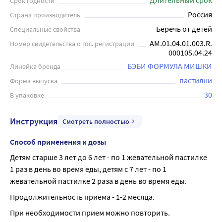
Длительный срок
Срок годности
системы, в том числе в сезон простуд, в период
Россия
Страна производитель
адаптации к детскому саду или школе, снижению риска
Беречь от детей
Специальные свойства
развития простудных заболеваний. Приятный ягодный
вкус мармеладных мишек Эвалар превратит прием
АМ.01.04.01.003.R.
Номер свидетельства о гос. регистрации
000105.04.24
витаминов в удовольствие. Без искусственных
красителей, ароматизаторов и консервантов. Без
БЭБИ ФОРМУЛА МИШКИ
Линейка бренда
глютена и ГМО. Детям от 3 до 7 лет – 1 пастилка в день,
пастилки
Форма выпуска
детям старше 7 лет – 2 пастилки в день. Перед
30
В упаковке
применением рекомендуется проконсультироваться с
врачом-педиатром.
Инструкция
Смотреть полностью
Способ применения и дозы
Детям старше 3 лет до 6 лет - по 1 жевательной пастилке 
1 раз в день во время еды, детям с 7 лет - по 1 
жевательной пастилке 2 раза в день во время еды.
Продолжительность приема - 1-2 месяца.
При необходимости прием можно повторить.