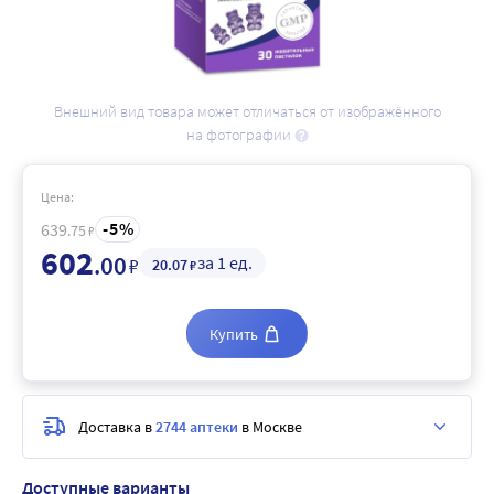
Внешний вид товара может отличаться от изображённого
на фотографии
Цена:
5
639
.75
₽
602
.00
за 1 ед.
₽
20
.07
₽
Купить
Доставка в
2744 аптеки
в Москве
Доступные варианты