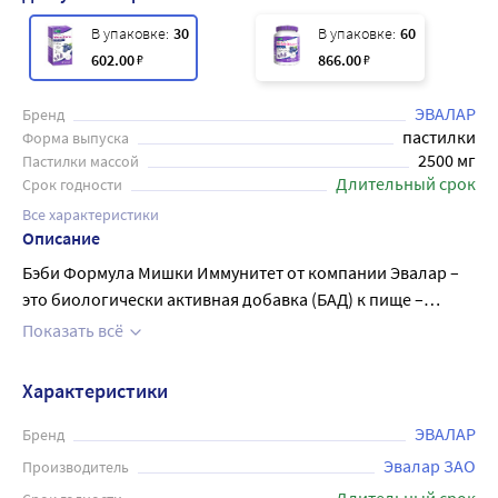
В упаковке:
30
В упаковке:
60
602
.00
₽
866
.00
₽
ЭВАЛАР
Бренд
пастилки
Форма выпуска
2500 мг
Пастилки массой
Длительный срок
Срок годности
Все характеристики
Описание
Бэби Формула Мишки Иммунитет от компании Эвалар –
это биологически активная добавка (БАД) к пище –
первые мармеладные пастилки для активации и
Показать всё
поддержки детского иммунитета с экстрактами бузины и
листьев облепихи. Подходят для детей с 3 лет. Комплекс
Характеристики
содержит экстракты, которые обладают
иммуностимулирующим действием и в комплексе с
ЭВАЛАР
Бренд
витаминами С, Е, D3 и цинком способствует повышению
Эвалар ЗАО
Производитель
защитных функций организма, поддержанию иммунной