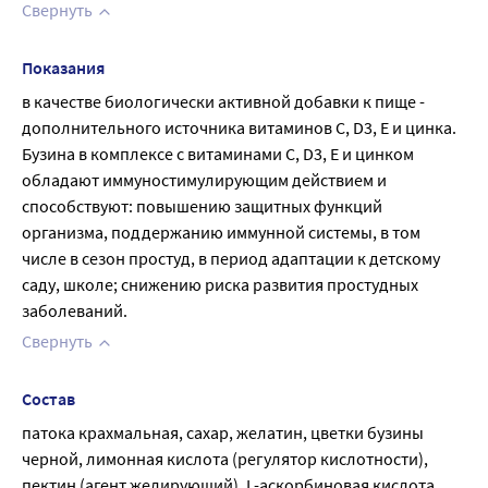
Свернуть
Показания
в качестве биологически активной добавки к пище - 
дополнительного источника витаминов С, D3, Е и цинка. 
Бузина в комплексе с витаминами С, D3, Е и цинком 
обладают иммуностимулирующим действием и 
способствуют: повышению защитных функций 
организма, поддержанию иммунной системы, в том 
числе в сезон простуд, в период адаптации к детскому 
саду, школе; снижению риска развития простудных 
заболеваний.
Свернуть
Состав
патока крахмальная, сахар, желатин, цветки бузины 
черной, лимонная кислота (регулятор кислотности), 
пектин (агент желирующий), L-аскорбиновая кислота 