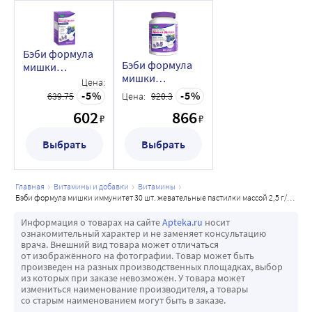
Бэби формула
Бэби формула
мишки
мишки
иммунитет 30
Цена:
иммунитет 60
шт.
5
5
639.75
Цена:
920.3
шт.
жевательные
602
866
жевательные
₽
₽
пастилки
пастилки
массой 2,5 г/
Выбрать
массой 2,5 г/
Выбрать
банка
банка
главная
витамины и добавки
витамины
бэби формула мишки иммунитет 30 шт. жевательные пастилки массой 2,5 г/банка
Информация о товарах на сайте
Apteka.ru
носит
ознакомительный характер и не заменяет консультацию
врача. Внешний вид товара может отличаться
от изображённого на фотографии. Товар может быть
произведен на разных производственных площадках, выбор
из которых при заказе невозможен. У товара может
измениться наименование производителя, а товары
со старым наименованием могут быть в заказе.