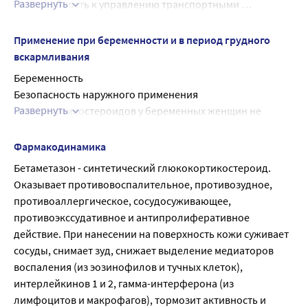
Развернуть
на способность к управлению транспортными 
средствами, механизмами отсутствуют
Применение при беременности и в период грудного
вскармливания
Беременность
Безопасность наружного применения 
Развернуть
глюкокортикостероидов у беременных женщин не 
установлена, поэтому применение препарата возможно 
только в том случае, если ожидаемая польза для матери 
Фармакодинамика
превышает потенциальный риск для плода. В таких 
Бетаметазон - синтетический глюкокортикостероид. 
случаях применение препарата должно быть 
Оказывает противовоспалительное, противозудное, 
непродолжительным и ограничиваться небольшими 
противоаллергическое, сосудосуживающее, 
участками кожи.
противоэкссудативное и антипролиферативное 
Перед применением препарата, если Вы беременны, или 
действие. При нанесении на поверхность кожи суживает 
предполагаете, что Вы могли бы быть беременной, или 
сосуды, снимает зуд, снижает выделение медиаторов 
планируете беременность, необходимо 
воспаления (из эозинофилов и тучных клеток), 
проконсультироваться с врачом.
интерлейкинов 1 и 2, гамма-интерферона (из 
Период грудного вскармливания
лимфоцитов и макрофагов), тормозит активность и 