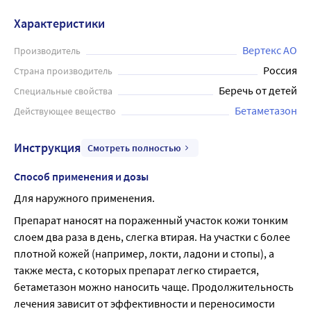
противоаллергическим и противоэкзематозным
Характеристики
действием. Препарат используется при лечении
различных кожных заболеваний, в том числе экземы,
Вертекс АО
Производитель
дерматита, псориаза, аллергических реакций кожи и
Россия
Страна производитель
других состояний, сопровождающихся зудом,
Беречь от детей
Специальные свойства
покраснением и отеком. Мазь применяется на кожу
Бетаметазон
Действующее вещество
тонким слоем 2 раза в день. Продолжительность лечения
зависит от эффективности и переносимости терапии и
Инструкция
Смотреть полностью
обычно составляет не более 4 недель. У детей и у
пациентов с поражениями кожи лица курс лечения не
Способ применения и дозы
должен превышать 5 дней. Однако следует помнить, что
Для наружного применения.
длительное применение гормональных препаратов
может вызвать побочные эффекты, поэтому необходимо
Препарат наносят на пораженный участок кожи тонким 
выполнять все рекомендации врача и не превышать
слоем два раза в день, слегка втирая. На участки с более 
рекомендуемую дозу.
плотной кожей (например, локти, ладони и стопы), а 
также места, с которых препарат легко стирается, 
бетаметазон можно наносить чаще. Продолжительность 
лечения зависит от эффективности и переносимости 