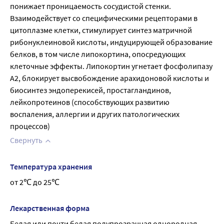
При применении препарата грудное вскармливание 
понижает проницаемость сосудистой стенки. 
следует прекратить
Взаимодействует со специфическими рецепторами в 
цитоплазме клетки, стимулирует синтез матричной 
рибонуклеиновой кислоты, индуцирующей образование 
белков, в том числе липокортина, опосредующих 
клеточные эффекты. Липокортин угнетает фосфолипазу 
А2, блокирует высвобождение арахидоновой кислоты и 
биосинтез эндоперекисей, простагландинов, 
лейкопротеинов (способствующих развитию 
воспаления, аллергии и других патологических 
процессов)
Свернуть
Температура хранения
от 2℃ до 25℃
Лекарственная форма
Белая или почти белая полупрозрачная однородная 