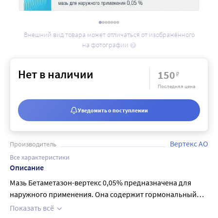
Внешний вид товара может отличаться от изображённого
на фотографии
Нет в наличии
150
₽
Последняя цена
Уведомить о поступлении
Вертекс АО
Производитель
Все характеристики
Описание
Мазь Бетаметазон-вертекс 0,05% предназначена для
наружного применения. Она содержит гормональный
препарат - бетаметазона дипропионат, который
Показать всё
обладает выраженным противовоспалительным,