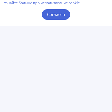
Узнайте больше про использование cookie.
Согласен
Корзина
Вход / Регистрация
ПРИЛОЖЕНИЯ
СЛЕДИТЕ ЗА НАМИ
ГОРЯЧАЯ ЛИНИЯ