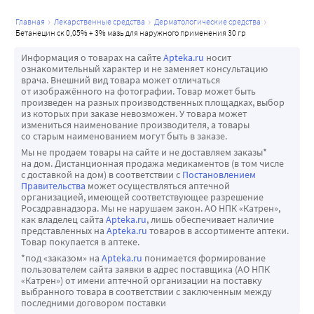
главная
лекарственные средства
дерматологические средства
бетанецин ск 0,05% + 3% мазь для наружного применения 30 гр
Информация о товарах на сайте
Apteka.ru
носит
ознакомительный характер и не заменяет консультацию
врача. Внешний вид товара может отличаться
от изображённого на фотографии. Товар может быть
произведен на разных производственных площадках, выбор
из которых при заказе невозможен. У товара может
измениться наименование производителя, а товары
со старым наименованием могут быть в заказе.
Мы не продаем товары на сайте и не доставляем заказы*
на дом. Дистанционная продажа медикаментов (в том числе
с доставкой на дом) в соответствии с
Постановлением
Правительства
может осуществляться аптечной
организацией, имеющей соответствующее разрешение
Росздравнадзора. Мы не нарушаем закон. АО НПК «Катрен»,
как владелец сайта
Apteka.ru
, лишь обеспечивает наличие
представленных на
Apteka.ru
товаров в ассортименте аптеки.
Товар покупается в аптеке.
*под «заказом» на
Apteka.ru
понимается формирование
пользователем сайта заявки в адрес поставщика (АО НПК
«Катрен») от имени аптечной организации на поставку
выбранного товара в соответствии с заключенным между
последними договором поставки