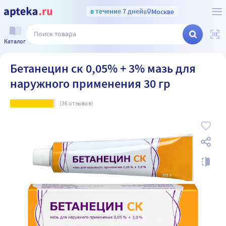
в течение 7 дней
в
Москве
Каталог
Бетанецин ск 0,05% + 3% мазь для
наружного применения 30 гр
(
36
отзывов)