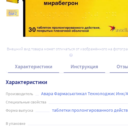
Ещё 2
Внешний вид товара может отличаться от изображённого на фотогр
Характеристики
Инструкция
Отз
Характеристики
Авара Фармасьютикал Текнолоджис Инк/А
Производитель
Специальные свойства
таблетки пролонгированного действ
Форма выпуска
В упаковке