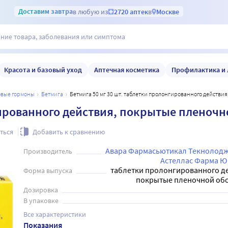
Доставим
завтра
в любую из
2720 аптек
в
Москве
Красота и базовый уход
Аптечная косметика
Профилактика и 
ловые гормоны
бетмига
Бетмига 50 мг 30 шт. таблетки пролонгированного действ
гированного действия, покрытые пленоч
ться
Добавить к сравнению
Авара Фармасьютикал Текнолодж
Производитель
Астеллас Фарма Ю
таблетки пролонгированного де
Форма выпуска
покрытые пленочной об
Дозировка
В упаковке
Все характеристики
Показания