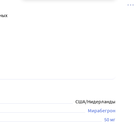
ных
США/Нидерланды
Мирабегрон
50 мг