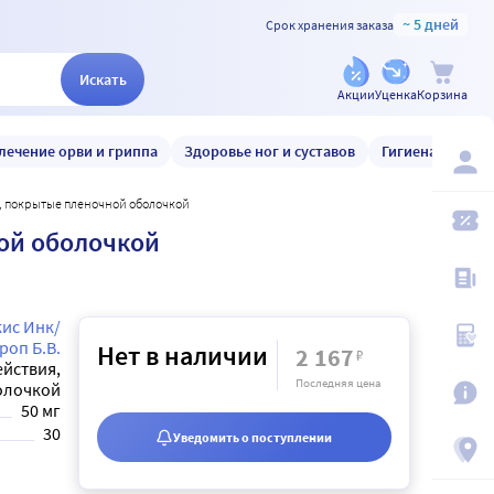
~ 5 дней
Срок хранения заказа
Искать
Акции
Уценка
Корзина
лечение орви и гриппа
Здоровье ног и суставов
Гигиена и уход
ия, покрытые пленочной оболочкой
ной оболочкой
ис Инк/
роп Б.В.
Нет в наличии
2 167
₽
йствия,
Последняя цена
олочкой
50 мг
30
Уведомить о поступлении