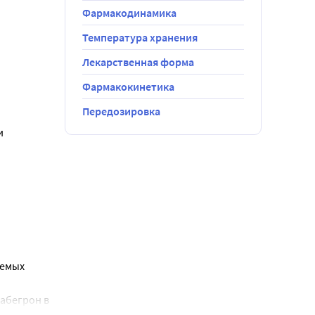
Фармакодинамика
Температура хранения
Лекарственная форма
ие
Фармакокинетика
ибиторов
Передозировка
 
ных
 тяжелой
Пациенты с
та CYP3A,
еночной
 стадией
фермента
емых 
ой тяжелой
абегрон в 
 поэтому