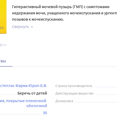
Гиперактивный мочевой пузырь (ГМП) с симптомами
недержания мочи, учащенного мочеиспускания и ургент
позывов к мочеиспусканию.
Свернуть
афии
ывы
стеллас Фарма Юроп Б.В.
Страна производитель
Беречь от детей
Действующее вещество
ия, покрытые пленочной 
Дозировка
оболочкой
30