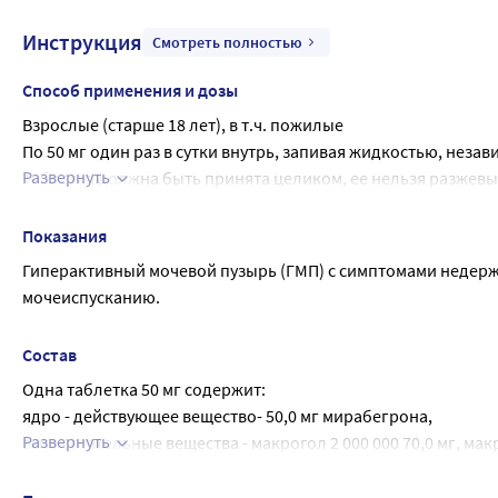
Инструкция
Смотреть полностью
Способ применения и дозы
Взрослые (старше 18 лет), в т.ч. пожилые
По 50 мг один раз в сутки внутрь, запивая жидкостью, неза
Развернуть
Таблетка должна быть принята целиком, ее нельзя разжевы
активного вещества.
Пациенты с почечной и печеночной недостаточностью нео
Показания
Гиперактивный мочевой пузырь (ГМП) с симптомами недержа
мочеиспусканию.
Состав
Одна таблетка 50 мг содержит:
ядро - действующее вещество- 50,0 мг мирабегрона,
Развернуть
вспомогательные вещества - макрогол 2 000 000 70,0 мг, макр
стеарат 2,5 мг,
состав плёночной оболочки - опадрай 03F42192 (гипромеллоз