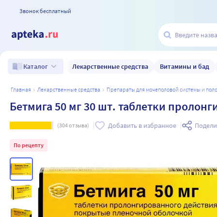
Звонок бесплатный
Лекарственные средства
Витамины и бад
Каталог
главная
лекарственные средства
препараты для мочеполовой системы и по
Бетмига 50 мг 30 шт. таблетки пролон
Добавить в избранное
Подели
(
304
отзыва)
По рецепту