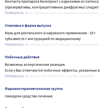
Контакта препарата Безопрокт с изделиями из латекса 
(презервативы, контрацептивные диафрагмы) следует 
Развернуть
избегать в связи с возможностью снижения их прочности 
и эффективности. В случае, если имеющиеся симптомы 
заболевания не уменьшаются в процессе лечения или 
Упаковка и форма выпуска
отмечается появление новых необычных ощущений 
Мазь для ректального и наружного применения - 10 г 
следует обратиться к врачу. Не превышайте 
туба вместе с инструкцией по медицинскому 
максимальные сроки и рекомендованные дозы при 
Развернуть
применению и тремя пластмассовыми наконечниками 
самостоятельном применении препарата.
для интраректального введения мази в уп.
Побочные действия
Возможны аллергические реакции.
Если у Вас отмечаются побочные эффекты, указанные в 
Развернуть
инструкции, или они усугубляются, или Вы заметили 
любые другие побочные эффекты, не указанные в 
инструкции, сообщите об этом врачу.
Фармакотерапевтическая группа
геморроя средство лечения