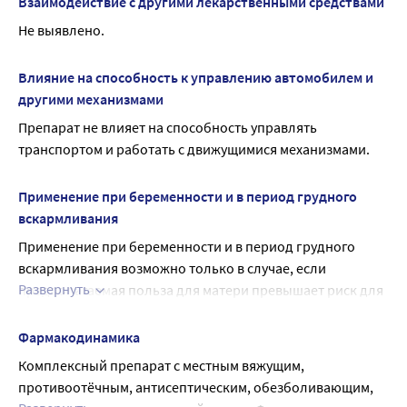
Взаимодействие с другими лекарственными средствами
Не выявлено.
Влияние на способность к управлению автомобилем и
другими механизмами
Препарат не влияет на способность управлять 
транспортом и работать с движущимися механизмами.
Применение при беременности и в период грудного
вскармливания
Применение при беременности и в период грудного 
вскармливания возможно только в случае, если 
Развернуть
предполагаемая польза для матери превышает риск для 
плода и ребенка.
В случае, если применение препарата необходимо при 
Фармакодинамика
беременности и в период грудного вскармливания 
Комплексный препарат с местным вяжущим, 
необходимо проконсультироваться с врачом.
противоотёчным, антисептическим, обезболивающим, 