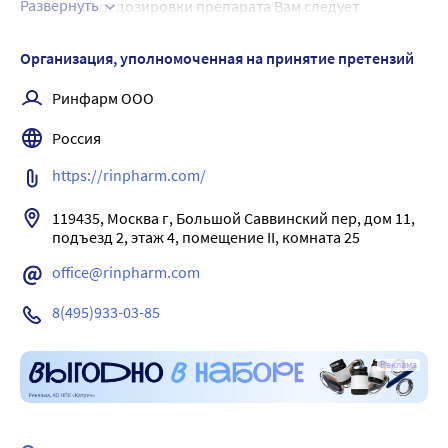
Развернуть
В случае передозировки препарата Вам следует 
немедленно обратиться к врачу.
Организация, уполномоченная на принятие претензий
Ринфарм ООО
Россия
https://rinpharm.com/
119435, Москва г, Большой Саввинский пер, дом 11, 
office@rinpharm.com
8(495)933-03-85
Реклама