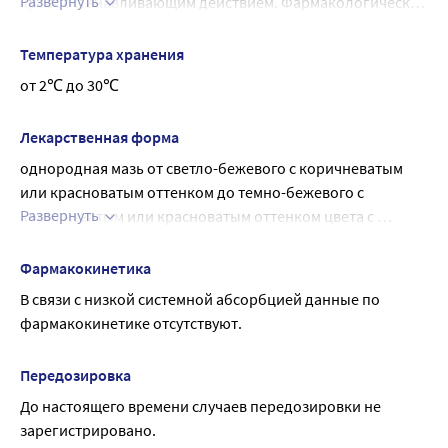
Развернуть
кровоостанавливающим действием. Фармакологическое 
действие обусловлено комбинированным действием 
биологически активных веществ, входящих в его состав 
Температура хранения
(природных и идентичных природным синтетических 
от 2℃ до 30℃
компонентов). Эффективен в отношении 
наблюдающихся при геморрое болевых ощущений, 
Лекарственная форма
кровотечений, а также в отношении трещин и зуда в 
однородная мазь от светло-бежевого с коричневатым 
области ануса.
или красноватым оттенком до темно-бежевого с 
Развернуть
коричневатым или красноватым оттенком цвета с 
характерным запахом.
Фармакокинетика
В связи с низкой системной абсорбцией данные по 
фармакокинетике отсутствуют.
Передозировка
До настоящего времени случаев передозировки не 
зарегистрировано.