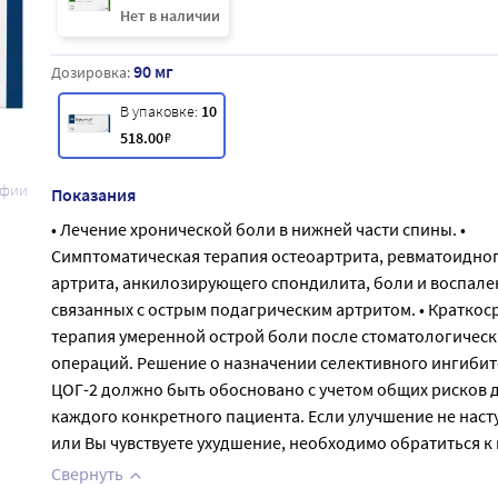
Нет в наличии
90 мг
Дозировка:
В упаковке:
10
518
.00
₽
афии
Показания
• Лечение хронической боли в нижней части спины. •
Симптоматическая терапия остеоартрита, ревматоидно
артрита, анкилозирующего спондилита, боли и воспале
связанных с острым подагрическим артритом. • Краткос
терапия умеренной острой боли после стоматологическ
операций. Решение о назначении селективного ингиби
ЦОГ-2 должно быть обосновано с учетом общих рисков 
каждого конкретного пациента. Если улучшение не наст
или Вы чувствуете ухудшение, необходимо обратиться к 
Свернуть