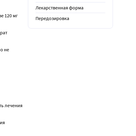
Лекарственная форма
 120 мг 
Передозировка
рат 
 не 
ь лечения 
ия 