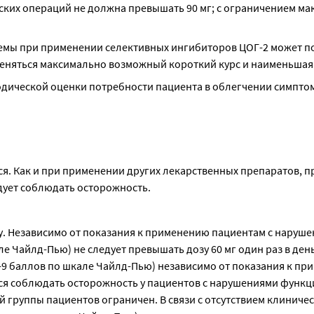
ских операций не должна превышать 90 мг; с ограничением мак
темы при применении селективных ингибиторов ЦОГ-2 может по
меняться максимально возможный короткий курс и наименьшая
дической оценки потребности пациента в облегчении симптомо
я. Как и при применении других лекарственных препаратов, пр
дует соблюдать осторожность.
чу. Независимо от показания к применению пациентам с наруше
е Чайлд-Пью) не следует превышать дозу 60 мг один раз в день
-9 баллов по шкале Чайлд-Пью) независимо от показания к при
тся соблюдать осторожность у пациентов с нарушениями функц
й группы пациентов ограничен. В связи с отсутствием клиническ