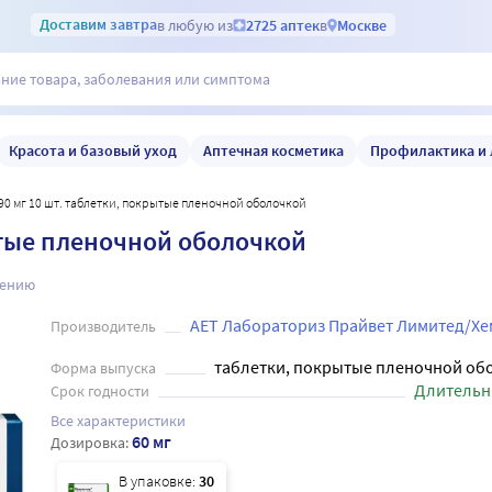
Доставим
завтра
в любую из
2725 аптек
в
Москве
Красота и базовый уход
Аптечная косметика
Профилактика и 
 90 мг 10 шт. таблетки, покрытые пленочной оболочкой
ытые пленочной оболочкой
нению
АЕТ Лабораториз Прайвет Лимитед/Х
Производитель
таблетки, покрытые пленочной об
Форма выпуска
Длительн
Срок годности
Все характеристики
60 мг
Дозировка:
В упаковке:
30