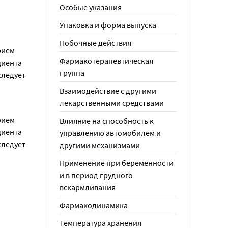
Особые указания
Упаковка и форма выпуска
Побочные действия
ием 
Фармакотерапевтическая
иента 
группа
ледует 
Взаимодействие с другими
лекарственными средствами
ием 
Влияние на способность к
иента 
управлению автомобилем и
ледует 
другими механизмами
Применение при беременности
и в период грудного
вскармливания
Фармакодинамика
Температура хранения