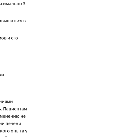
симально 3 
вышаться в 
в и его 
и 
ниями 
. Пациентам 
менению не 
ии печени 
ого опыта у 