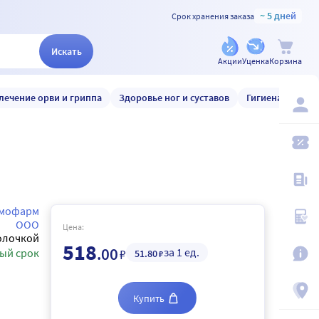
~ 5 дней
Срок хранения заказа
Искать
Акции
Уценка
Корзина
лечение орви и гриппа
Здоровье ног и суставов
Гигиена и уход
емофарм
ООО
Цена:
олочкой
518
.00
за 1 ед.
ый срок
₽
51
.80
₽
Купить