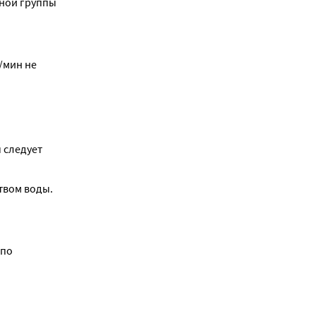
ной группы 
/мин не 
следует 
вом воды. 
по 