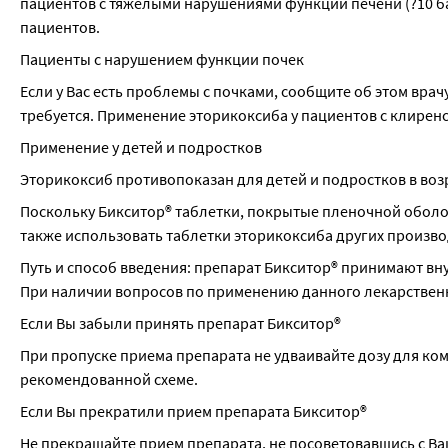
пациентов с тяжёлыми нарушениями функции печени (?10 б
пациентов.
Пациенты с нарушением функции почек
Если у Вас есть проблемы с почками, сообщите об этом врач
требуется. Применение эторикоксиба у пациентов с клирен
Применение у детей и подростков
Эторикоксиб противопоказан для детей и подростков в возр
Поскольку Бикситор® таблетки, покрытые пленочной оболоч
также использовать таблетки эторикоксиба других производ
Путь и способ введения: препарат Бикситор® принимают вн
При наличии вопросов по применению данного лекарственн
Если Вы забыли принять препарат Бикситор®
При пропуске приема препарата не удваивайте дозу для к
рекомендованной схеме.
Если Вы прекратили прием препарата Бикситор®
Не прекращайте прием препарата, не посоветовавшись с В