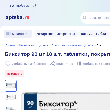
Звонок бесплатный
Лекарственные средства
Витамины и бад
Каталог
главная
лечение ног и суставов
препараты для лечения суставов
Бикситор
Бикситор 90 мг 10 шт. таблетки, покр
Добавить в избранное
Поделиться
Добавить к срав
По рецепту