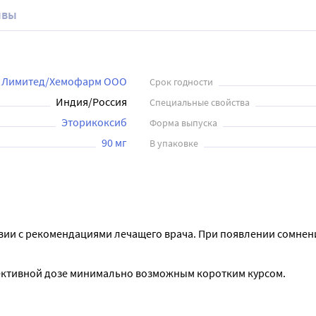
ывы
т Лимитед/Хемофарм ООО
Срок годности
Индия/Россия
Специальные свойства
Эторикоксиб
Форма выпуска
90 мг
В упаковке
вии с рекомендациями лечащего врача. При появлении сомнени
ективной дозе минимально возможным коротким курсом.