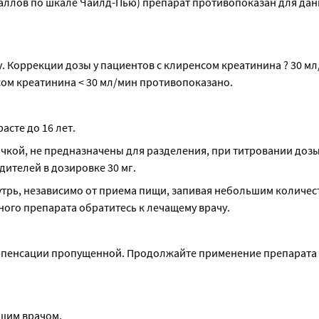
аллов по шкале Чайлд-Пью) препарат противопоказан для дан
у. Коррекции дозы у пациентов с клиренсом креатинина ? 30 мл
сом креатинина < 30 мл/мин противопоказано.
асте до 16 лет.
кой, не предназначены для разделения, при титровании дозы 
ителей в дозировке 30 мг.
утрь, независимо от приема пищи, запивая небольшим количест
ого препарата обратитесь к лечащему врачу.
омпенсации пропущенной. Продолжайте применение препарата 
ашим врачом.