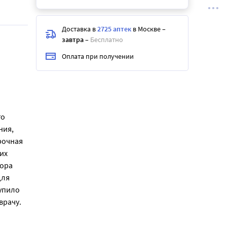
Доставка в
2725 аптек
в Москве
–
завтра
–
Бесплатно
Оплата при получении
го
ния,
рочная
их
тора
для
упило
врачу.