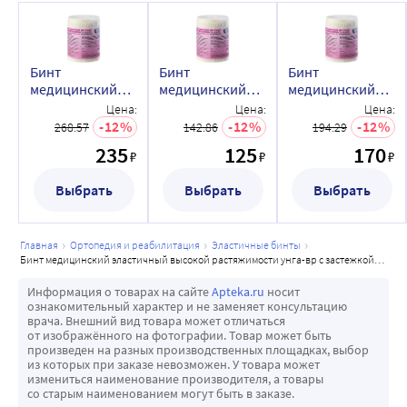
Бинт
Бинт
Бинт
медицинский
медицинский
медицинский
эластичный
эластичный
эластичный
Цена:
Цена:
Цена:
высокой
высокой
высокой
12
12
12
268.57
142.86
194.29
растяжимости
растяжимости
растяжимости
235
125
170
₽
₽
₽
унга-вр с
унга-вр с
унга-вр с
застежкой 3 мx8
застежкой 0,6
застежкой 1,5
Выбрать
Выбрать
Выбрать
см/с 305/
мx8 см/с 305/
мx8 см/с 305/
главная
ортопедия и реабилитация
эластичные бинты
бинт медицинский эластичный высокой растяжимости унга-вр с застежкой 0,6 мx8 см/с 305/
Информация о товарах на сайте
Apteka.ru
носит
ознакомительный характер и не заменяет консультацию
врача. Внешний вид товара может отличаться
от изображённого на фотографии. Товар может быть
произведен на разных производственных площадках, выбор
из которых при заказе невозможен. У товара может
измениться наименование производителя, а товары
со старым наименованием могут быть в заказе.