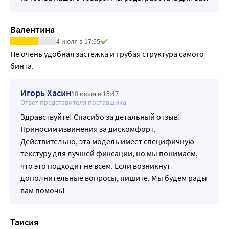
стандартов гарантирует высокое качество.
КОМФОРТ
Валентина
Специальная многослойная технология улучшает 
4 июля в 17:55
паровлагообмен, позволяет коже дышать. Застёжка-
Не очень удобная застежка и грубая структура самого 
липучка и оптимальная ширина полотна делают 
бинта.
использование удобным.
ДОЛГОВЕЧНОСТЬ
Использование современных материалов и европейских 
Игорь Хасин
10 июля в 15:47
Ответ представителя поставщика
технологий делает изделия надёжными и долговечными. 
Сохраняет стабильную компрессию после многократных 
Здравствуйте! Спасибо за детальный отзыв!
стирок.
Приносим извинения за дискомфорт.
Действительно, эта модель имеет специфичную
текстуру для лучшей фиксации, но мы понимаем,
что это подходит не всем. Если возникнут
дополнительные вопросы, пишите. Мы будем рады
вам помочь!
Таисия