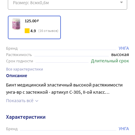
125
.00
₽
4.9
(
16
отзывов)
УНГА
Бренд
высокая
Растяжимость
Длительный срок
Срок годности
Все характеристики
Описание
Бинт медицинский эластичный высокой растяжимости
унга-вр с застежкой - артикул С-305, II-ой класс
компрессии - предназначен для лечения варикозного
Показать всё
расширения вен III, IV степеней; в комплексной терапии
тромбофлебитов, после склерозирования и
Характеристики
флебэктомии; при лечении растяжений, травм суставов
(вывихов, ушибов). Длина: 0,6 м; ширина: 8 см; застёжка -
УНГА
Бренд