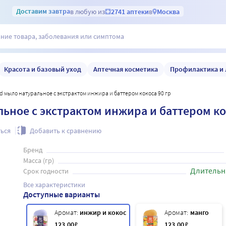
Доставим
завтра
в любую из
2741 аптеки
в
Москва
Красота и базовый уход
Аптечная косметика
Профилактика и 
ood мыло натуральное с экстрактом инжира и баттером кокоса 90 гр
льное с экстрактом инжира и баттером ко
ься
Добавить к сравнению
Бренд
Масса (гр)
Длительн
Срок годности
Все характеристики
Доступные варианты
Аромат:
инжир и кокос
Аромат:
манго
123
.00
₽
123
.00
₽