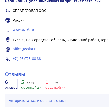
Ионы серебра оказывают мягкий антибактериальный эффе
Организация, уполномоченная на принятие претензий
Манящий аромат кокоса дарит ощущение безмятежности.
СПЛАТ ГЛОБАЛ ООО
Специальные особенности: Не содержит: ПЭГ, синтетически
Результат: Мягкое, деликатное очищение кожи рук, увлажн
Россия
www.splat.ru
174350, Новгородская область, Окуловский район, терр
office@splat.ru
+7(495)725-66-38
Отзывы
6
5
1
83%
17%
отзывов
с оценкой ≥ 4
с оценкой < 4
Авторизоваться и оставить отзыв