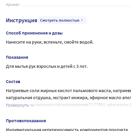
Аромат
Инструкция
Смотреть полностью
Способ применения и дозы
Нанесите на руки, вспеньте, смойте водой.
Показания
Для мытья рук взрослых и детей с 3 лет.
Состав
Натриевые соли жирных кислот пальмового масла, натриевы
натуральная отдушка, экстракт инжира, эфирное масло апел
пигмент минерального происхождения CI 77891, краситель CI
Развернуть
компонент натурального эфирного масла и натурал
Противопоказания
Индивидуальная непереносимость компонентов продукта.