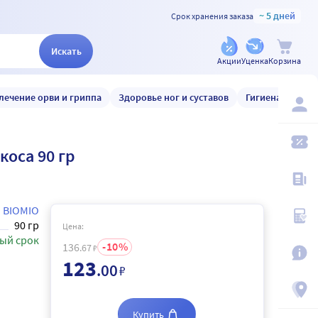
~ 5 дней
Срок хранения заказа
Искать
Акции
Уценка
Корзина
лечение орви и гриппа
Здоровье ног и суставов
Гигиена и уход
коса 90 гр
BIOMIO
90 гр
Цена:
ый срок
10
136
.67
₽
123
.00
₽
Купить