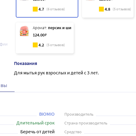
4.7
4.8
(
6
отзывов)
(
5
отзывов)
Аромат:
персик и ши
124
.00
₽
афии
4.2
(
5
отзывов)
Показания
Для мытья рук взрослых и детей с 3 лет.
ывы
BIOMIO
Производитель
Длительный срок
Страна производитель
Беречь от детей
Средство