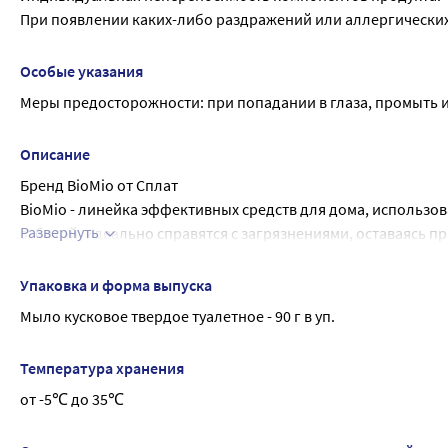
При появлении каких-либо раздражений или аллергически
Особые указания
Меры предосторожности: при попадании в глаза, промыть 
Описание
Бренд BioMio от Сплат
BioMio - линейка эффективных средств для дома, использо
Развернуть
заботой, идеально справятся с загрязнениями, оставаясь 
если в доме есть малыш.
BIOMIO BIO-SOAP SUPERFOOD МЫЛО НАТУРАЛЬНОЕ С ЭКСТРАК
Упаковка и форма выпуска
SUPERFOOD очищает кожу без чувства стянутости
Мыло кусковое твердое туалетное - 90 г в уп.
Внешний вид: Цвет: сиреневый. Манящий аромат кокоса и 
В составе - баттер кокоса.
Температура хранения
Это твердое масло с насыщенными жирными кислотами для 
от -5℃ до 35℃
Экстракт инжира увлажняет кожу.
Эфирное масло апельсина поднимает настроение.