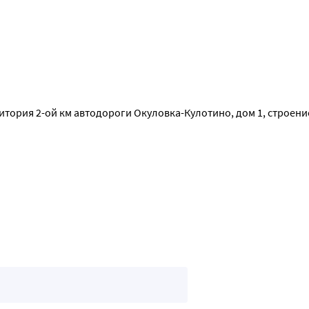
кт.
е отдушки, ЭДТА, продукты животного происхождения.
ение и питание
итория 2-ой км автодороги Окуловка-Кулотино, дом 1, строени