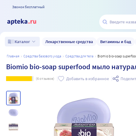
Звонок бесплатный
Лекарственные средства
Витамины и бад
Каталог
главная
средства базового ухода
средства для тела
Biomio bio-soap superf
Biomio bio-soap superfood мыло натура
Добавить в избранное
Поделит
(
6
отзывов)