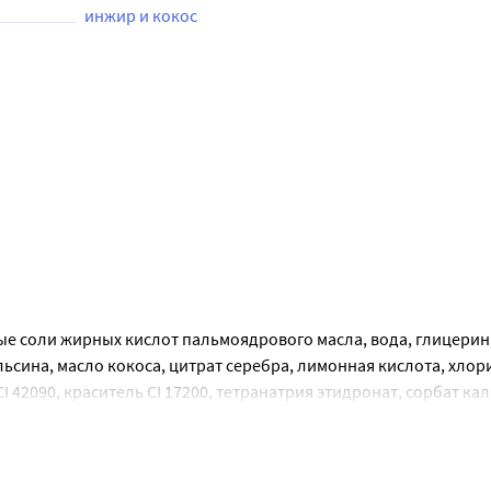
инжир и кокос
е соли жирных кислот пальмоядрового масла, вода, глицерин
ьсина, масло кокоса, цитрат серебра, лимонная кислота, хлор
 42090, краситель CI 17200, тетранатрия этидронат, сорбат ка
ьной отдушки