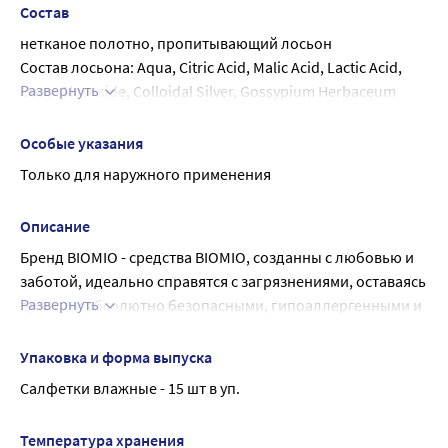
Состав
нетканое полотно, пропитывающий лосьон
Состав лосьона: Aqua, Citric Acid, Malic Acid, Lactic Acid, 
Развернуть
Coco-Glucoside, Colloidal Silver, Gossypium Herbaceum 
Seed Extract, Glycerin, Sodium Benzoate, Potassium Sorbate
Особые указания
Только для наружного применения
Описание
Бренд BIOMIO - средства BIOMIO, созданны с любовью и 
заботой, идеально справятся с загрязнениями, оставаясь 
Развернуть
при этом абсолютно безопасными, гипоаллергенными и 
экологичными.
BIOMIO BIO-WIPES САЛФЕТКИ ВЛАЖНЫЕ НАТУРАЛЬНЫЕ С 
Упаковка и форма выпуска
ЭКСТРАКТОМ ХЛОПКА ДЛЯ ДЕТЕЙ И ВЗРОСЛЫХ - для лица 
Салфетки влажные - 15 шт в уп.
и тела.
Возраст: с рождения, 0+
Температура хранения