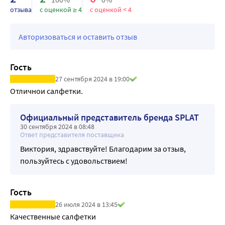
гликоли, синтетические антисептики, спирт, триклозан, 
отзыва
с оценкой ≥ 4
с оценкой < 4
минеральное масло, ПЭГ, ЭДТА, парабены, красители и 
синтетические отдушки.
Авторизоваться и оставить отзыв
Результат: Бережное очищение и поддержание 
нормального pH. Безопасно для людей с чувствительной 
кожей.
Гость
27 сентября 2024 в 19:00
Отличнои салфетки.
Официальный представитель бренда SPLAT
30 сентября 2024 в 08:48
Ответ представителя поставщика
Виктория, здравствуйте! Благодарим за отзыв,
пользуйтесь с удовольствием!
Гость
26 июля 2024 в 13:45
Качественные салфетки